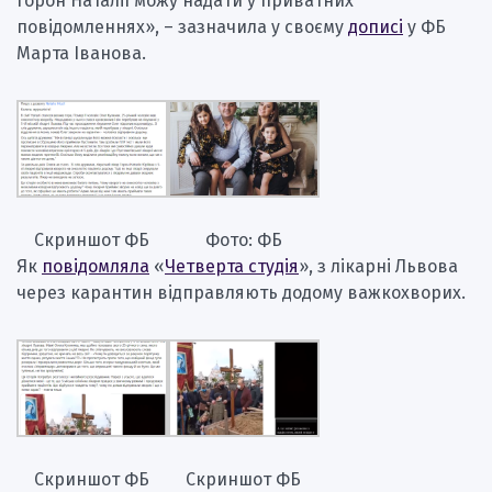
Горон Наталії можу надати у приватних
повідомленнях», – зазначила у своєму
дописі
у ФБ
Марта Іванова.
Скриншот ФБ
Фото: ФБ
Як
повідомляла
«
Четверта студія
», з лікарні Львова
через карантин відправляють додому важкохворих.
Скриншот ФБ
Скриншот ФБ