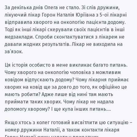
За декілька днів Олега не стало. Зі слів дружини,
лікуючий лікар Горон Наталія Юріївна з 5-ої лікарні
відправила хворого на онкологію пацієнта додому.
Тоді як інші лікарі скерували своїх пацієнтів в інші
медзаклади. Спроби сконтактуватися з лікарем не
давали жодних результатів. Лікар не виходила на
зв’язок.
Ця історія особисто в мене викликає багато питань.
Чому хворого на онкологію чоловіка з можливим
ковідом відпускають додому? Чому лікарня приймає
хворих на ковід ще за довго до того, як офіційно це
мають робити? Адже лише від нині там мають
приймати таких хворих. Чому лікар не надала
допомогу хворому? І ще купа інших питань….
Якщо хтось з колег готовий висвітлити цю ситуацію –
номер дружини Наталії, а також контакти лікаря