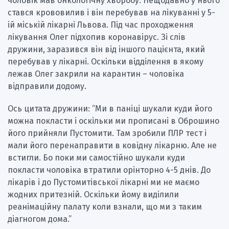
чоловік мав онкологічну хворобу. Нещодавно у нього
стався крововилив і він перебував на лікуванні у 5-
ій міській лікарні Львова. Під час проходження
лікування Олег підхопив коронавірус. Зі слів
дружини, заразився він від іншого пацієнта, який
перебував у лікарні. Оскільки відділення в якому
лежав Олег закрили на карантин – чоловіка
відправили додому.
Ось цитата дружини: “Ми в паніці шукали куди його
можна покласти і оскільки ми прописані в Оброшино
його прийняли Пустомити. Там зробили ПЛР тест і
мали його перенаправити в ковідну лікарню. Але не
встигли. Бо поки ми самостійно шукали куди
покласти чоловіка втратили орінторно 4-5 днів. До
лікарів і до Пустомитівської лікарні ми не маємо
жодних притезній. Оскільки йому виділили
реанімаційну палату коли взнали, що ми з таким
діагногом дома.”