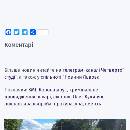
Facebook
Twitter
Telegram
Поділитися
Коментарі
Більше новин читайте на
телеграм-каналі Четвертої
студії
, а також у
спільноті "Новини Львова"
Позначки:
ЗМІ
,
Коронавірус
,
кримінальне
провадження
,
лікарі
,
лікарня
,
Олег Кулиняк
,
онкологічна хвороба
,
прокуратура
,
смерть