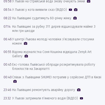
09:58
У Львові на Стрийській водії знову очікують зміни
08:54
У Львові у кота виявили сказ (ВІДЕО)
08:22
На Львівщині судитимуть 60-річну жінку
07:14
На Львівщині за рубку 311 дерев відшкодували майже 3
млн грн шкоди
06:46
У центрі Львова молоді чоловіки з’ясовували стосунки
ножем
00:55
Відома журналістка Соня Кошкіна відвідала Zenyk Art
Gallery
00:45
Екс-голова Львівської облради розкритикувала роботу
блокпостів на Закарпатті
00:40
Співак з Львівщини SHUMEI потрапив у серйозне ДТП в Києві
23:46
На Львівщині ремонтують аварійну дорогу
23:32
У Львові затримали п’янючого водія (ВІДЕО)