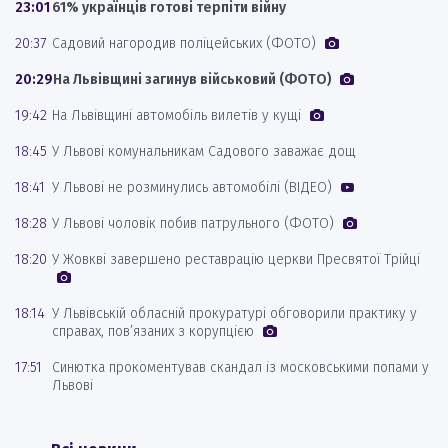
23:01
61% українців готові терпіти війну
20:37
Садовий нагородив поліцейських (ФОТО)
20:29
На Львівщині загинув військовий (ФОТО)
19:42
На Львівщині автомобіль вилетів у кущі
18:45
У Львові комунальникам Садового заважає дощ
18:41
У Львові не розминулись автомобілі (ВІДЕО)
18:28
У Львові чоловік побив патрульного (ФОТО)
18:20
У Жовкві завершено реставрацію церкви Пресвятої Трійці
18:14
У Львівській обласній прокуратурі обговорили практику у
справах, пов’язаних з корупцією
17:51
Синютка прокоментував скандал із московськими попами у
Львові