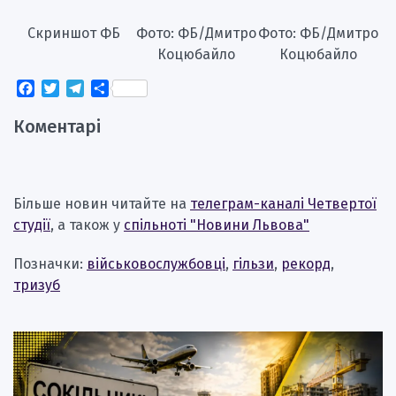
Скриншот ФБ
Фото: ФБ/Дмитро
Фото: ФБ/Дмитро
Коцюбайло
Коцюбайло
Facebook
Twitter
Telegram
Поділитися
Коментарі
Більше новин читайте на
телеграм-каналі Четвертої
студії
, а також у
спільноті "Новини Львова"
Позначки:
військовослужбовці
,
гільзи
,
рекорд
,
тризуб