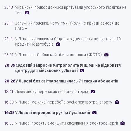
23:13
Українські прикордонники врятували угорського підлітка на
Тисі
23:11
Залужний пояснив, чому «ми ніколи не приєднаємося до
НАТО»
23:11
У Львові чиновникам Садового для щастя не вистачає 10
кредитних автобусів
23:01
У Львові на Любінській збили чоловіка (ФОТО)
20:39
Садовий запросив митрополита УПЦ МП на відкриття
центру для військових у Львові
20:26
У Львові без світла залишилась 71 тисяча абонентів
18:41
Львів знову переписав погодну історію
16:38
У Львові можливі перебої в русі електротранспорту
16:35
У Львові перекрили рух на Луганській
16:33
У Львові просять зменшити споживання електроенергії