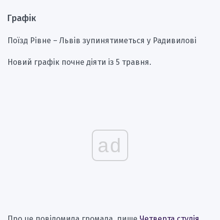
Графік
Поїзд Рівне – Львів зупинятиметься у Радивилові
Новий графік почне діяти із 5 травня.
ad
Про це повідомила громада, пише
Четверта студія
.