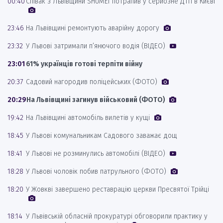
00:40
Співак з Львівщини SHUMEI потрапив у серйозне ДТП в Києві
23:46
На Львівщині ремонтують аварійну дорогу
23:32
У Львові затримали п’янючого водія (ВІДЕО)
23:01
61% українців готові терпіти війну
20:37
Садовий нагородив поліцейських (ФОТО)
20:29
На Львівщині загинув військовий (ФОТО)
19:42
На Львівщині автомобіль вилетів у кущі
18:45
У Львові комунальникам Садового заважає дощ
18:41
У Львові не розминулись автомобілі (ВІДЕО)
18:28
У Львові чоловік побив патрульного (ФОТО)
18:20
У Жовкві завершено реставрацію церкви Пресвятої Трійці
18:14
У Львівській обласній прокуратурі обговорили практику у