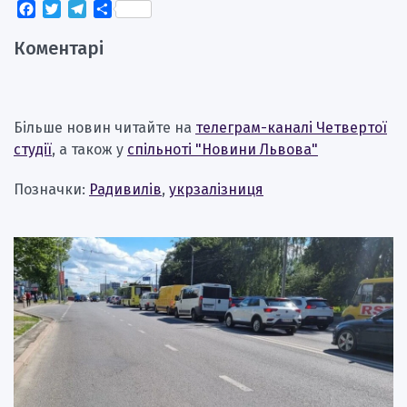
Facebook
Twitter
Telegram
Поділитися
Коментарі
Більше новин читайте на
телеграм-каналі Четвертої
студії
, а також у
спільноті "Новини Львова"
Позначки:
Радивилів
,
укрзалізниця