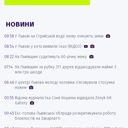
НОВИНИ
09:58
У Львові на Стрийській водії знову очікують зміни
08:54
У Львові у кота виявили сказ (ВІДЕО)
08:22
На Львівщині судитимуть 60-річну жінку
07:14
На Львівщині за рубку 311 дерев відшкодували майже 3
млн грн шкоди
06:46
У центрі Львова молоді чоловіки з’ясовували стосунки
ножем
00:55
Відома журналістка Соня Кошкіна відвідала Zenyk Art
Gallery
00:45
Екс-голова Львівської облради розкритикувала роботу
блокпостів на Закарпатті