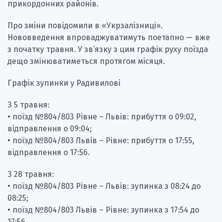
прикордонних районів.
Про зміни повідомили в «Укрзалізниці».
Нововведення впроваджуватимуть поетапно — вже
з початку травня. У зв’язку з цим графік руху поїзда
дещо змінюватиметься протягом місяця.
Графік зупинки у Радивилові
З 5 травня:
• поїзд №804/803 Рівне – Львів: прибуття о 09:02,
відправлення о 09:04;
• поїзд №804/803 Львів – Рівне: прибуття о 17:55,
відправлення о 17:56.
З 28 травня:
• поїзд №804/803 Рівне – Львів: зупинка з 08:24 до
08:25;
• поїзд №804/803 Львів – Рівне: зупинка з 17:54 до
17:56.