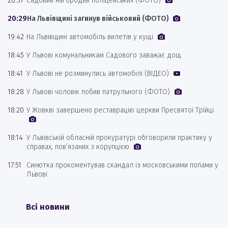
20:37
Садовий нагородив поліцейських (ФОТО)
20:29
На Львівщині загинув військовий (ФОТО)
19:42
На Львівщині автомобіль вилетів у кущі
18:45
У Львові комунальникам Садового заважає дощ
18:41
У Львові не розминулись автомобілі (ВІДЕО)
18:28
У Львові чоловік побив патрульного (ФОТО)
18:20
У Жовкві завершено реставрацію церкви Пресвятої Трійці
18:14
У Львівській обласній прокуратурі обговорили практику у
справах, пов’язаних з корупцією
17:51
Синютка прокоментував скандал із московськими попами у
Львові
Всі новини