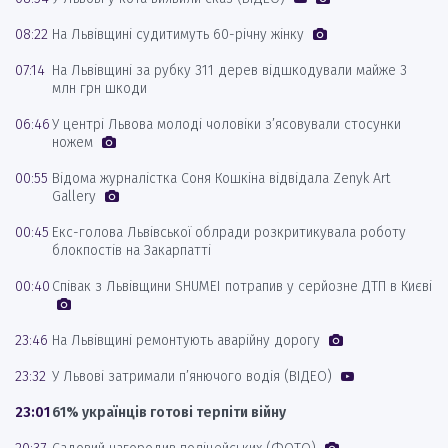
08:22
На Львівщині судитимуть 60-річну жінку
07:14
На Львівщині за рубку 311 дерев відшкодували майже 3
млн грн шкоди
06:46
У центрі Львова молоді чоловіки з’ясовували стосунки
ножем
00:55
Відома журналістка Соня Кошкіна відвідала Zenyk Art
Gallery
00:45
Екс-голова Львівської облради розкритикувала роботу
блокпостів на Закарпатті
00:40
Співак з Львівщини SHUMEI потрапив у серйозне ДТП в Києві
23:46
На Львівщині ремонтують аварійну дорогу
23:32
У Львові затримали п’янючого водія (ВІДЕО)
23:01
61% українців готові терпіти війну