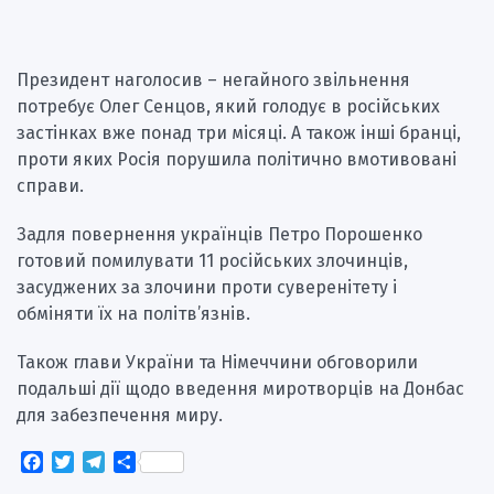
Президент наголосив – негайного звільнення
потребує Олег Сенцов, який голодує в російських
застінках вже понад три місяці. А також інші бранці,
проти яких Росія порушила політично вмотивовані
справи.
Задля повернення українців Петро Порошенко
готовий помилувати 11 російських злочинців,
засуджених за злочини проти суверенітету і
обміняти їх на політв’язнів.
Також глави України та Німеччини обговорили
подальші дії щодо введення миротворців на Донбас
для забезпечення миру.
Facebook
Twitter
Telegram
Поділитися