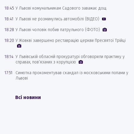
18:45
У Львові комунальникам Садового заважає дощ
18:41
У Львові не розминулись автомобілі (ВІДЕО)
18:28
У Львові чоловік побив патрульного (ФОТО)
18:20
У Жовкві завершено реставрацію церкви Пресвятої Трійці
18:14
У Львівській обласній прокуратурі обговорили практику у
справах, пов’язаних з корупцією
17:51
Синютка прокоментував скандал із московськими попами у
Львові
Всі новини