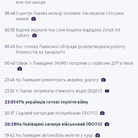
млн грн шкоди
06:46
У центрі Львова молоді чоловіки з’ясовували стосунки
ножем
00:55
Відома журналістка Соня Кошкіна відвідала Zenyk Art
Gallery
00:45
Екс-голова Львівської облради розкритикувала роботу
блокпостів на Закарпатті
00:40
Співак з Львівщини SHUMEI потрапив у серйозне ДТП в Києві
23:46
На Львівщині ремонтують аварійну дорогу
23:32
У Львові затримали п’янючого водія (ВІДЕО)
23:01
61% українців готові терпіти війну
20:37
Садовий нагородив поліцейських (ФОТО)
20:29
На Львівщині загинув військовий (ФОТО)
19:42
На Львівщині автомобіль вилетів у кущі