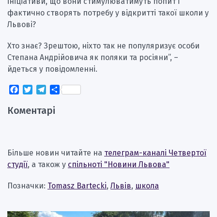
ініціативи, що вони стимулюватимуть попит і
фактично створять потребу у відкритті такої школи у
Львові?
Хто знає? Зрештою, ніхто так не популяризує особи
Степана Андрійовича як поляки та росіяни”, –
йдеться у повідомленні.
Facebook
Twitter
Telegram
Поділитися
Коментарі
Більше новин читайте на
телеграм-каналі Четвертої
студії
, а також у
спільноті "Новини Львова"
Позначки:
Tomasz Bartecki
,
Львів
,
школа