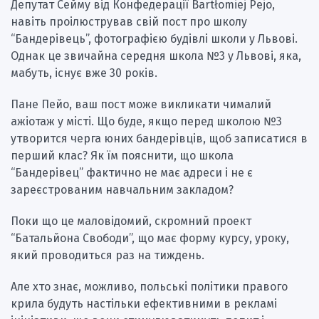
Депутат Сейму від Конфедерації Bartłomiej Pejo,
навіть проілюстрував свій пост про школу
“Бандерівець”, фотографією будівлі школи у Львові.
Однак це звичайна середня школа №3 у Львові, яка,
мабуть, існує вже 30 років.
Пане Пейо, ваш пост може викликати чималий
ажіотаж у місті. Що буде, якщо перед школою №3
утворится черга юних бандерівців, щоб записатися в
перший клас? Як їм пояснити, що школа
“Бандерівец” фактично не має адреси і не є
зареєстрованим навчальним закладом?
Поки що це маловідомий, скромний проект
“Батальйона Свободи”, що має форму курсу, уроку,
який проводиться раз на тиждень.
Але хто знає, можливо, польські політики правого
крила будуть настільки ефективними в рекламі