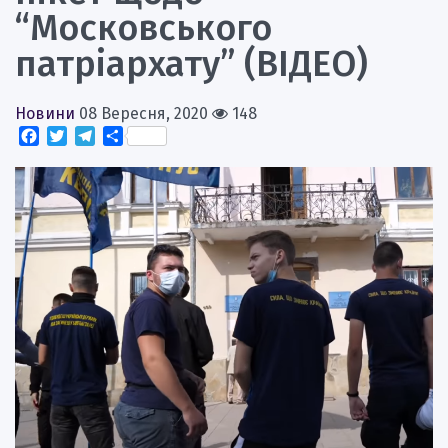
“Московського
патріархату” (ВІДЕО)
Новини
08 Вересня, 2020
148
Facebook
Twitter
Telegram
Поділитися