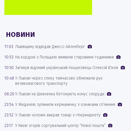
НОВИНИ
11:03
Львівщину відвідав Джессі Айзенберг
10:53
На кордоні з Польщею виявили старовинні годинники
10:50
Загинув відомий український пошуковець Олексій Юков
10:48
У Львові через спеку тимчасово обмежили рух
великовагового транспорту
06:20
У Львові на Шевченка бетонують конус споруди
23:54
У Жидачеві зупинили керманичку з ознаками сп’яніння
23:52
У Львові чоловік викрав товар з гіпермаркету
23:17
У Києві згорів сортувальний центр “Нової пошти”