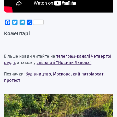
Facebook
Twitter
Telegram
Поділитися
Коментарі
Більше новин читайте на
телеграм-каналі Четвертої
студії
, а також у
спільноті "Новини Львова"
Позначки:
будівництво
,
Московський патріархат
,
протест