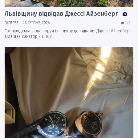
Львівщину відвідав Джессі Айзенберг
ГАЛЕРЕЯ
06 СЕРПНЯ, 2026
149
Голлівудська зірка поруч із прикордонниками: Джессі Айзенберг
відвідав санаторій ДПСУ