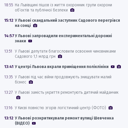
18:55
На Львівщині пішов із життя охоронник групи охорони
об’єктів та публічної безпеки
15:12
У Львові скандальний заступник Садового перегрівся
на сонці
14:57
У Львові запровадили експериментальні дорожні
знаки
13:51
У Львові депутати благословили освоєння чиновниками
Садового 1,1 млрд грн
13:41
У центрі Львова вкрали приміщення поліклініки
13:35
У Львові під час війни продовжують знищувати малий
бізнес
13:27
У Львові замість укриття ремонтують дитячий майданчик
13:16
У Києві повністю згорів логістичний центр (ФОТО)
13:12
У Львові розкритикували ремонт вулиці Шевченка
(ВІДЕО)