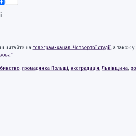
k
er
elegram
Поділитися
і
ин читайте на
телеграм-каналі Четвертої студії
, а також у
вова"
бивство
,
громадянка Польщі
,
екстрадиція
,
Львівщина
,
р