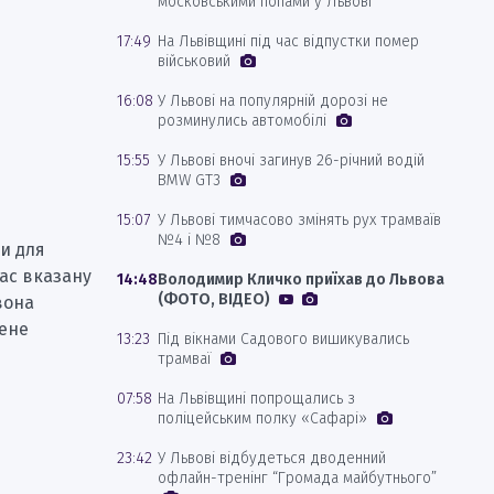
московськими попами у Львові
17:49
На Львівщині під час відпустки помер
військовий
16:08
У Львові на популярній дорозі не
розминулись автомобілі
15:55
У Львові вночі загинув 26-річний водій
BMW GT3
15:07
У Львові тимчасово змінять рух трамваїв
№4 і №8
и для
ас вказану
14:48
Володимир Кличко приїхав до Львова
(ФОТО, ВІДЕО)
вона
нене
13:23
Під вікнами Садового вишикувались
трамваї
07:58
На Львівщині попрощались з
поліцейським полку «Сафарі»
23:42
У Львові відбудеться дводенний
офлайн-тренінг “Громада майбутнього”