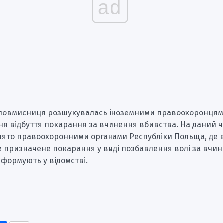
ad
зловмисниця розшукувалась іноземними правоохоронцям
ня відбуття покарання за вчинення вбивства. На даний ч
нято правоохоронними органами Республіки Польща, де 
е призначене покарання у виді позбавлення волі за вчи
інформують у відомстві.