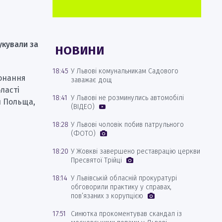
укували за
НОВИНИ
18:45
У Львові комунальникам Садового
конання
заважає дощ
ласті
18:41
У Львові не розминулись автомобілі
и Польща,
(ВІДЕО)
18:28
У Львові чоловік побив патрульного
(ФОТО)
18:20
У Жовкві завершено реставрацію церкви
Пресвятої Трійці
18:14
У Львівській обласній прокуратурі
обговорили практику у справах,
пов’язаних з корупцією
17:51
Синютка прокоментував скандал із