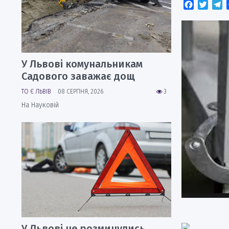
Faceboo
Twitt
T
У Львові комунальникам
Садового заважає дощ
ТО Є ЛЬВІВ
08 СЕРПНЯ, 2026
3
На Науковій
У Львові не розминулись