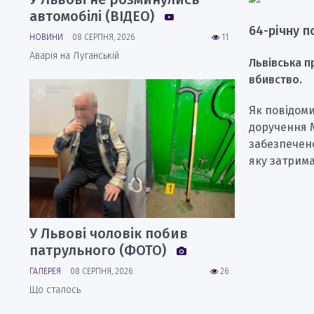
автомобілі (ВІДЕО)
64-річну п
НОВИНИ
08 СЕРПНЯ, 2026
11
Аварія на Луганській
Львівська п
вбивство.
Як повідоми
доручення М
забезпечено
яку затрима
У Львові чоловік побив
патрульного (ФОТО)
ГАЛЕРЕЯ
08 СЕРПНЯ, 2026
26
Що сталось