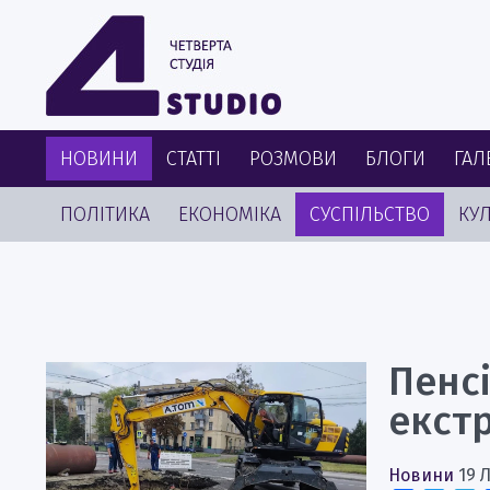
НОВИНИ
СТАТТІ
РОЗМОВИ
БЛОГИ
ГАЛ
ПОЛІТИКА
ЕКОНОМІКА
СУСПІЛЬСТВО
КУЛ
Пенс
екст
Новини
19 