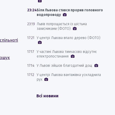
23:24
Біля Львова стався прорив головного
водопроводу
23:19
Львів попрощається із шістьма
захисниками (ФОТО)
17:21
У центрі Львова впало дерево (ФОТО)
спільноті
17:17
У частині Львова тимчасово відсутнє
електропостачання
озшук
17:14
У Львові зійшов благодатний дощ
17:12
У центрі Львова вантажівка ускладнила
рух
Всі новини