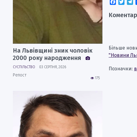
Faceboo
Twitt
T
Коментар
Більше нов
На Львівщині зник чоловік
"Новини Ль
2000 року народження
СУСПІЛЬСТВО
03 СЕРПНЯ, 2026
Позначки:
в
Репост
175