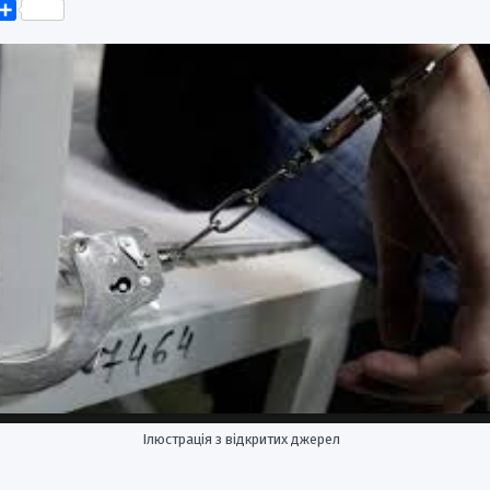
k
er
elegram
Поділитися
Ілюстрація з відкритих джерел