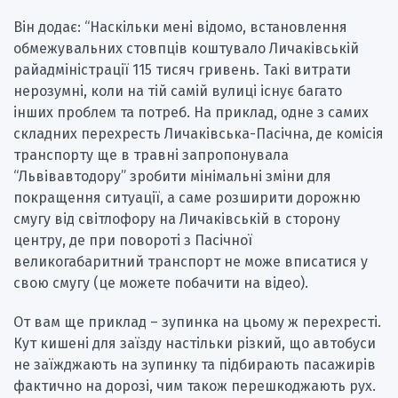
Він додає: “Наскільки мені відомо, встановлення
обмежувальних стовпців коштувало Личаківській
райадміністрації 115 тисяч гривень. Такі витрати
нерозумні, коли на тій самій вулиці існує багато
інших проблем та потреб. На приклад, одне з самих
складних перехресть Личаківська-Пасічна, де комісія
транспорту ще в травні запропонувала
“Львівавтодору” зробити мінімальні зміни для
покращення ситуації, а саме розширити дорожню
смугу від світлофору на Личаківській в сторону
центру, де при повороті з Пасічної
великогабаритний транспорт не може вписатися у
свою смугу (це можете побачити на відео).
От вам ще приклад – зупинка на цьому ж перехресті.
Кут кишені для заїзду настільки різкий, що автобуси
не заїжджають на зупинку та підбирають пасажирів
фактично на дорозі, чим також перешкоджають рух.