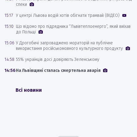
спеки
15:17
У центрі Львова водій хотів обігнати трамвай (ВІДЕО)
15:10
Що відомо про підрядника “Львівтеплоенерго”, який виїхав
до Польщі
15:06
У Дрогобичі запроваджено мораторій на публічне
використання російськомовного культурного продукту
14:58
55% українців досі довіряють Зеленському
14:56
На Львівщині сталась смертельна аварія
Всі новини