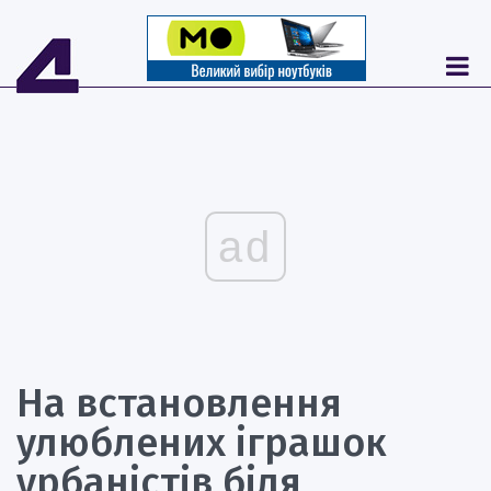
ad
На встановлення
улюблених іграшок
урбаністів біля