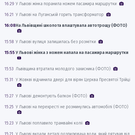
16:29
У Львові жінка поранила ножем пасажира маршрутки
16:21
У Львові на Луганській горить трансформатор
16:08
На Львівщині школота влаштувала автотрощу (ФОТО)
15:58
У Львові вулиця залишилась без розмітки
15:55
У Львові жінка з ножем напала на пасажира маршрутки
15:53
Львівщина втратила молодого захисника (ФОТО)
15:31
У Жовкві відчинила двері для вірян Церква Пресвятої Трійці
15:27
У Львові демонтують балкон (ФОТО)
15:25
У Львові на перехресті не розминулись автомобілі (ФОТО)
15:23
У Львові поплавило трамвайні колії
15:21
У Львові вкрали деталі розпилювача води, який рятував від