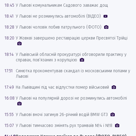
18:45
У Львові комунальникам Садового заважає дощ
18:41
У Львові не розминулись автомобілі (ВІДЕО)
18:28
У Львові чоловік побив патрульного (ФОТО)
18:20
У Жовкві завершено реставрацію церкви Пресвятої Трійці
18:14
У Львівській обласній прокуратурі обговорили практику у
справах, пов’язаних з корупцією
17:51
Синютка прокоментував скандал із московськими попами у
Львові
17:49
На Львівщині під час відпустки помер військовий
16:08
У Львові на популярній дорозі не розминулись автомобілі
15:55
У Львові вночі загинув 26-річний водій BMW GT3
15:07
У Львові тимчасово змінять рух трамваїв №4 і №8