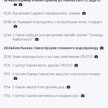
14:48
Володимир Кличко приїхав до Львова (ФОТО, ВІДЕО)
13:23
Під вікнами Садового вишикувались трамваї
07:58
На Львівщині попрощались з поліцейським полку «Сафарі»
23:42
У Львові відбудеться дводенний офлайн-тренінг “Громада
майбутнього”
23:24
Біля Львова стався прорив головного водопроводу
23:19
Львів попрощається із шістьма захисниками (ФОТО)
17:21
У центрі Львова впало дерево (ФОТО)
17:17
У частині Львова тимчасово відсутнє електропостачання
17:14
У Львові зійшов благодатний дощ
17:12
У центрі Львова вантажівка ускладнила рух