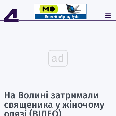
ad
На Волині затримали
священика у жіночому
одязі (ВІДЕО)