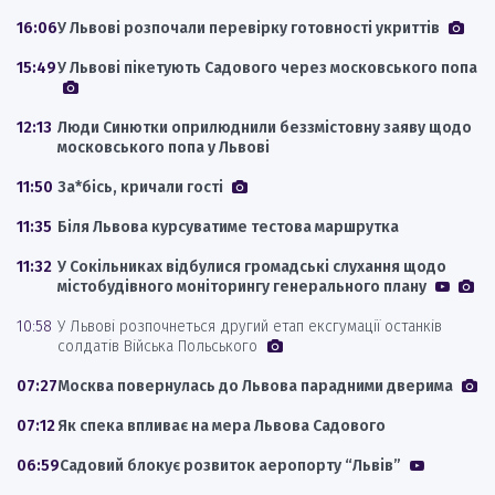
16:06
У Львові розпочали перевірку готовності укриттів
15:49
У Львові пікетують Садового через московського попа
12:13
Люди Синютки оприлюднили беззмістовну заяву щодо
московського попа у Львові
11:50
За*бісь, кричали гості
11:35
Біля Львова курсуватиме тестова маршрутка
11:32
У Сокільниках відбулися громадські слухання щодо
містобудівного моніторингу генерального плану
10:58
У Львові розпочнеться другий етап ексгумації останків
солдатів Війська Польського
07:27
Москва повернулась до Львова парадними дверима
07:12
Як спека впливає на мера Львова Садового
06:59
Садовий блокує розвиток аеропорту “Львів”