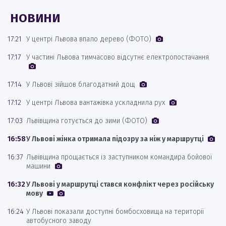
НОВИНИ
17:21
У центрі Львова впало дерево (ФОТО)
17:17
У частині Львова тимчасово відсутнє електропостачання
17:14
У Львові зійшов благодатний дощ
17:12
У центрі Львова вантажівка ускладнила рух
17:03
Львівщина готується до зими (ФОТО)
16:58
У Львові жінка отримала підозру за ніж у маршрутці
16:37
Львівщина прощається із заступником командира бойової
машини
16:32
У Львові у маршрутці стався конфлікт через російську
мову
16:24
У Львові показали доступні бомбосховища на території
автобусного заводу