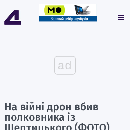
ad
На війні дрон вбив
полковника із
Шептицького (ФОТО)