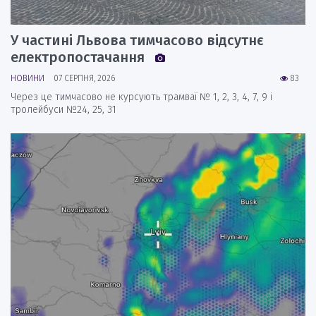
У частині Львова тимчасово відсутнє
електропостачання
НОВИНИ
07 СЕРПНЯ, 2026
83
Через це тимчасово не курсують трамваї № 1, 2, 3, 4, 7, 9 і
тролейбуси №24, 25, 31