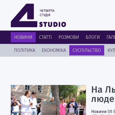
НОВИНИ
СТАТТІ
РОЗМОВИ
БЛОГИ
ГАЛ
ПОЛІТИКА
ЕКОНОМІКА
СУСПІЛЬСТВО
КУЛ
На Ль
люде
Новини
08 