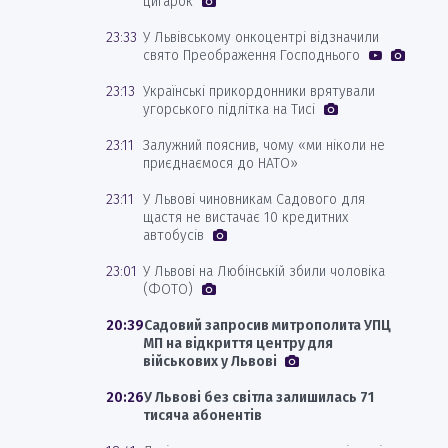
цигарок
23:33
У Львівському онкоцентрі відзначили
свято Преображення Господнього
23:13
Українські прикордонники врятували
угорського підлітка на Тисі
23:11
Залужний пояснив, чому «ми ніколи не
приєднаємося до НАТО»
23:11
У Львові чиновникам Садового для
щастя не вистачає 10 кредитних
автобусів
23:01
У Львові на Любінській збили чоловіка
(ФОТО)
20:39
Садовий запросив митрополита УПЦ
МП на відкриття центру для
військових у Львові
20:26
У Львові без світла залишилась 71
тисяча абонентів