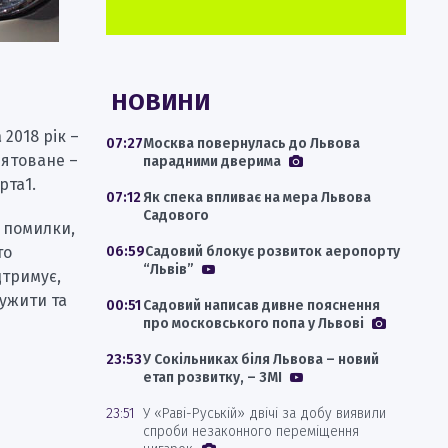
НОВИНИ
 2018 рік –
07:27
Москва повернулась до Львова
рятоване –
парадними дверима
рта1.
07:12
Як спека впливає на мера Львова
Садового
 помилки,
06:59
Садовий блокує розвиток аеропорту
то
“Львів”
дтримує,
лужити та
00:51
Садовий написав дивне пояснення
про московського попа у Львові
23:53
У Сокільниках біля Львова – новий
етап розвитку, – ЗМІ
23:51
У «Раві-Руській» двічі за добу виявили
спроби незаконного переміщення