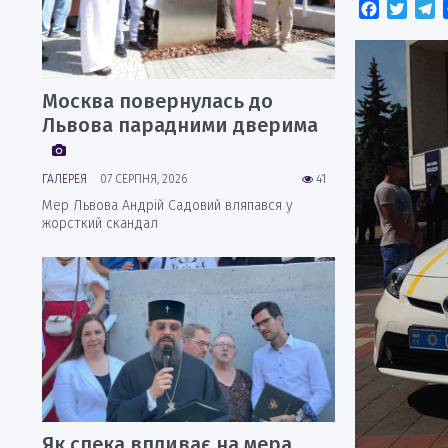
Faceboo
Twitt
T
Москва повернулась до
Львова парадними дверима
ГАЛЕРЕЯ
07 СЕРПНЯ, 2026
41
Мер Львова Андрій Садовий вляпався у
жорсткий скандал
Як спека впливає на мера