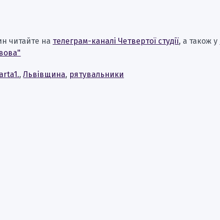
ин читайте на
телеграм-каналі Четвертої студії
, а також у
вова"
arta1.
,
Львівщина
,
рятувальники