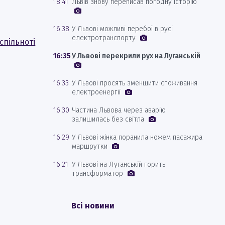
18:41
Львів знову переписав погодну історію
16:38
У Львові можливі перебої в русі
електротранспорту
спільноті
16:35
У Львові перекрили рух на Луганській
16:33
У Львові просять зменшити споживання
електроенергії
16:30
Частина Львова через аварію
залишилась без світла
16:29
У Львові жінка поранила ножем пасажира
маршрутки
16:21
У Львові на Луганській горить
трансформатор
Всі новини