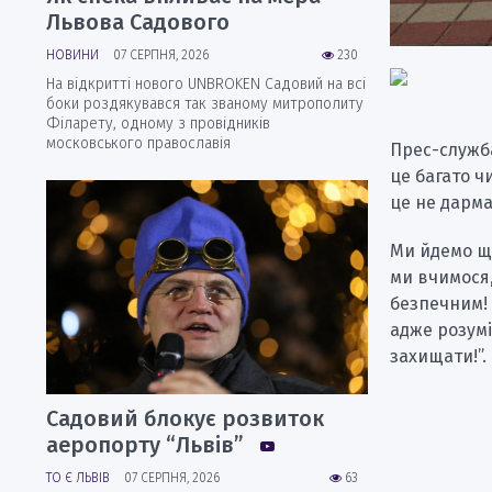
Львова Садового
НОВИНИ
07 СЕРПНЯ, 2026
230
На відкритті нового UNBROKEN Садовий на всі
боки роздякувався так званому митрополиту
Філарету, одному з провідників
московського православія
Прес-служба
це багато ч
це не дарм
Ми йдемо щ
ми вчимося,
безпечним! 
адже розумі
захищати!”.
Садовий блокує розвиток
аеропорту “Львів”
ТО Є ЛЬВІВ
07 СЕРПНЯ, 2026
63