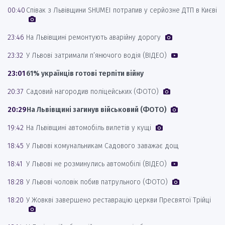
00:40
Співак з Львівщини SHUMEI потрапив у серйозне ДТП в Києві
23:46
На Львівщині ремонтують аварійну дорогу
23:32
У Львові затримали п’янючого водія (ВІДЕО)
23:01
61% українців готові терпіти війну
20:37
Садовий нагородив поліцейських (ФОТО)
20:29
На Львівщині загинув військовий (ФОТО)
19:42
На Львівщині автомобіль вилетів у кущі
18:45
У Львові комунальникам Садового заважає дощ
18:41
У Львові не розминулись автомобілі (ВІДЕО)
18:28
У Львові чоловік побив патрульного (ФОТО)
18:20
У Жовкві завершено реставрацію церкви Пресвятої Трійці