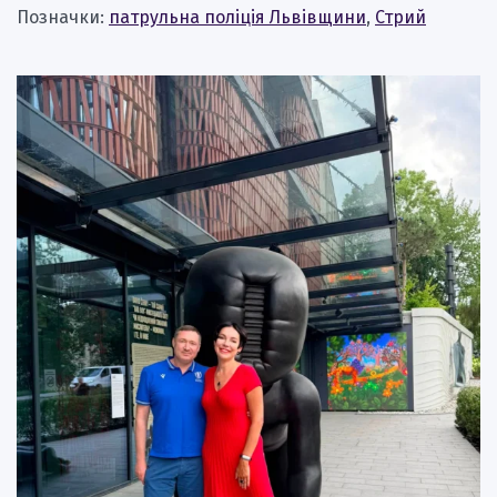
Позначки:
патрульна поліція Львівщини
,
Стрий