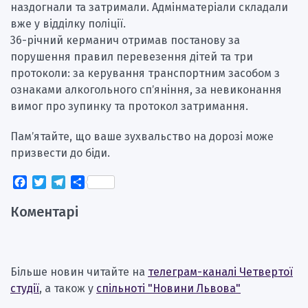
наздогнали та затримали. Адмінматеріали складали
вже у відділку поліції.
36-річний керманич отримав постанову за
порушення правил перевезення дітей та три
протоколи: за керування транспортним засобом з
ознаками алкогольного спʼяніння, за невиконання
вимог про зупинку та протокол затримання.
Памʼятайте, що ваше зухвальство на дорозі може
призвести до біди.
Facebook
Twitter
Telegram
Поділитися
Коментарі
Більше новин читайте на
телеграм-каналі Четвертої
студії
, а також у
спільноті "Новини Львова"