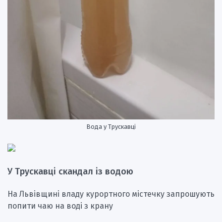
Вода у Трускавці
У Трускавці скандал із водою
На Львівщині владу курортного містечку запрошують
попити чаю на воді з крану