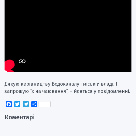
Дякую керівництву Водоканалу і міській владі. І
запрошую їх на чаювання”, – йдеться у повідомленні.
Facebook
Twitter
Telegram
Поділитися
Коментарі