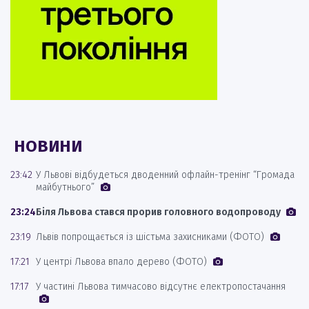
НОВИНИ
23:42
У Львові відбудеться дводенний офлайн-тренінг “Громада
майбутнього”
23:24
Біля Львова стався прорив головного водопроводу
23:19
Львів попрощається із шістьма захисниками (ФОТО)
17:21
У центрі Львова впало дерево (ФОТО)
17:17
У частині Львова тимчасово відсутнє електропостачання