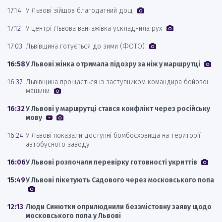
17:14
У Львові зійшов благодатний дощ
17:12
У центрі Львова вантажівка ускладнила рух
17:03
Львівщина готується до зими (ФОТО)
16:58
У Львові жінка отримала підозру за ніж у маршрутці
16:37
Львівщина прощається із заступником командира бойової
машини
16:32
У Львові у маршрутці стався конфлікт через російську
мову
16:24
У Львові показали доступні бомбосховища на території
автобусного заводу
16:06
У Львові розпочали перевірку готовності укриттів
15:49
У Львові пікетують Садового через московського попа
12:13
Люди Синютки оприлюднили беззмістовну заяву щодо
московського попа у Львові