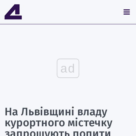
ad
На Львівщині владу
курортного містечку
запрошують попити