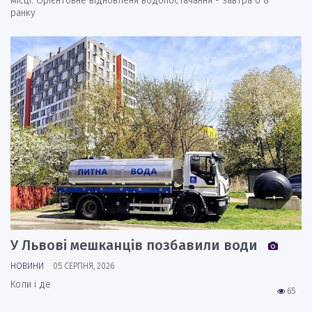
місці. Орієнтовне відновленя водопостачання - завтра о 8
ранку
У Львові мешканців позбавили води
НОВИНИ
05 СЕРПНЯ, 2026
Коли і де
65