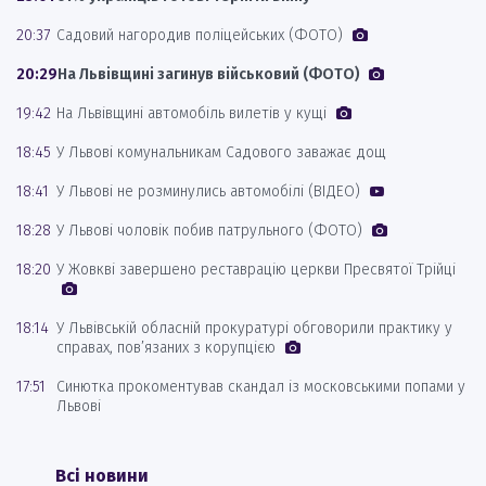
20:37
Садовий нагородив поліцейських (ФОТО)
20:29
На Львівщині загинув військовий (ФОТО)
19:42
На Львівщині автомобіль вилетів у кущі
18:45
У Львові комунальникам Садового заважає дощ
18:41
У Львові не розминулись автомобілі (ВІДЕО)
18:28
У Львові чоловік побив патрульного (ФОТО)
18:20
У Жовкві завершено реставрацію церкви Пресвятої Трійці
18:14
У Львівській обласній прокуратурі обговорили практику у
справах, пов’язаних з корупцією
17:51
Синютка прокоментував скандал із московськими попами у
Львові
Всі новини