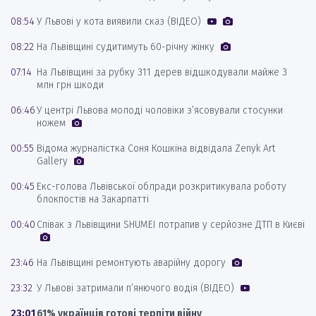
08:54
У Львові у кота виявили сказ (ВІДЕО)
08:22
На Львівщині судитимуть 60-річну жінку
07:14
На Львівщині за рубку 311 дерев відшкодували майже 3
млн грн шкоди
06:46
У центрі Львова молоді чоловіки з’ясовували стосунки
ножем
00:55
Відома журналістка Соня Кошкіна відвідала Zenyk Art
Gallery
00:45
Екс-голова Львівської облради розкритикувала роботу
блокпостів на Закарпатті
00:40
Співак з Львівщини SHUMEI потрапив у серйозне ДТП в Києві
23:46
На Львівщині ремонтують аварійну дорогу
23:32
У Львові затримали п’янючого водія (ВІДЕО)
23:01
61% українців готові терпіти війну