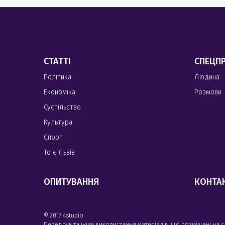
СТАТТІ
СПЕЦП
Політика
Людина
Економіка
Розмови
Суспільство
Культура
Спорт
То є Львів
ОПИТУВАННЯ
КОНТА
© 2017 4studio
Передрук та інше використання матеріалів, що розміщені на 