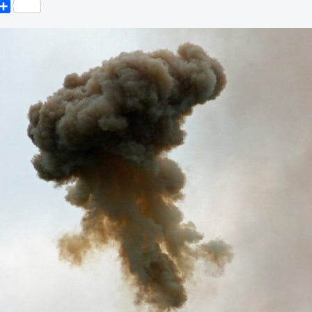
k
er
elegram
Поділитися