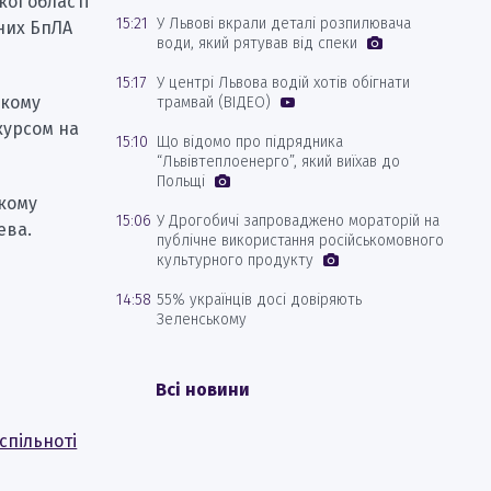
ої області
15:21
У Львові вкрали деталі розпилювача
рних БпЛА
води, який рятував від спеки
15:17
У центрі Львова водій хотів обігнати
ькому
трамвай (ВІДЕО)
курсом на
15:10
Що відомо про підрядника
“Львівтеплоенерго”, який виїхав до
Польщі
ькому
15:06
У Дрогобичі запроваджено мораторій на
ева.
публічне використання російськомовного
культурного продукту
14:58
55% українців досі довіряють
Зеленському
Всі новини
спільноті