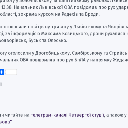
ривогу у Золочівському та Шептицькому районах Львівськ
 13:38. Начальник Львівської ОВА повідомив про рух уда
області, зокрема курсом на Радехів та Броди.
ож оголосили повітряну тривогу у Львівському та Яворівс
ді, за інформацією Максима Козицького, дрони рухалися 
ояворівськ, Буськ та Олесько.
вогу оголосили у Дрогобицькому, Самбірському та Стрийс
ачальник ОВА повідомляв про рух БпЛА у напрямку Жидач
k
er
elegram
Поділитися
і
ин читайте на
телеграм-каналі Четвертої студії
, а також у
вова"