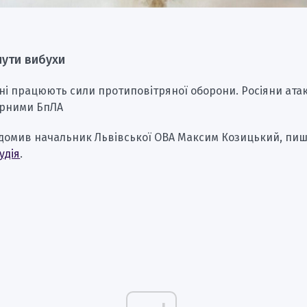
чути вибухи
ні працюють сили протиповітряної оборони. Росіяни ата
арними БпЛА
ідомив начальник Львівської ОВА Максим Козицький, пи
удія
.