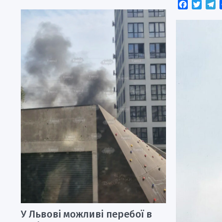
Faceboo
Twitt
T
У Львові можливі перебої в