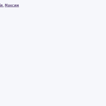
ія
,
Максим