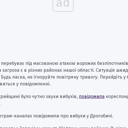
ad
 перебуває під масованою атакою ворожих безпілотників
 загроза є в різних районах нашої області. Ситуація шви
 Будь ласка, не ігноруйте повітряну тривогу. Перейдіть у
овиться у повідомленні.
Стрийщині було чутно звуки вибухів,
повідомила
кореспон
.
еграм-каналах повідомили про вибухи у Дрогобичі.