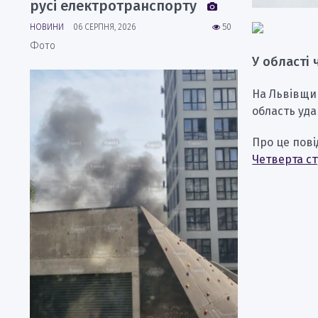
русі електротранспорту
НОВИНИ
06 СЕРПНЯ, 2026
50
Фото
У області 
На Львівщи
область уд
Про це пов
Четверта ст