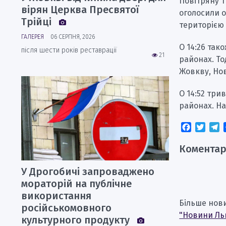
Повітряну т
вірян Церква Пресвятої
оголосили о
Трійці
територією 
ГАЛЕРЕЯ
06 СЕРПНЯ, 2026
О 14:26 так
після шести років реставрації
21
районах. То
Жовкву, Нов
О 14:52 три
районах. Н
Faceboo
Twitt
T
Коментар
У Дрогобичі запроваджено
мораторій на публічне
використання
Більше нов
російськомовного
"Новини Ль
культурного продукту