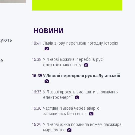
НОВИНИ
кують
18:41
Львів знову переписав погодну історію
16:38
У Львові можливі перебої в русі
ше
електротранспорту
16:35
У Львові перекрили рух на Луганській
16:33
У Львові просять зменшити споживання
електроенергії
16:30
Частина Львова через аварію
залишилась без світла
16:29
У Львові жінка поранила ножем пасажира
маршрутки