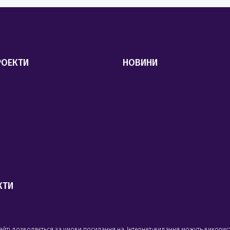
РОЕКТИ
НОВИНИ
КТИ
сайті дозволяється за умови посилання на. Інтернет-видання можуть викорис