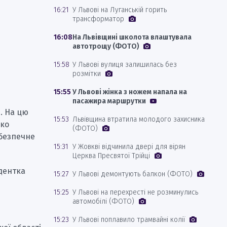
16:21
У Львові на Луганській горить
трансформатор
16:08
На Львівщині школота влаштувала
автотрощу (ФОТО)
15:58
У Львові вулиця залишилась без
розмітки
15:55
У Львові жінка з ножем напала на
пасажира маршрутки
. На цю
15:53
Львівщина втратила молодого захисника
дко
(ФОТО)
 безпечне
15:31
У Жовкві відчинила двері для вірян
Церква Пресвятої Трійці
дентка
15:27
У Львові демонтують балкон (ФОТО)
15:25
У Львові на перехресті не розминулись
автомобілі (ФОТО)
15:23
У Львові поплавило трамвайні колії