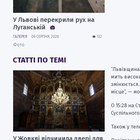
У Львові перекрили рух на
Луганській
ГАЛЕРЕЯ
06 СЕРПНЯ, 2026
132
Фото
СТАТТІ ПО ТЕМІ
“Львівщина
мить висока
змінюється.
місце”, — м
О 15:28 на 
Суспільного
Також у тел
У Жовкві відчинила двері для