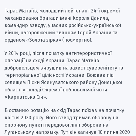
Тарас Матвіїв, молодший лейтенант 24-ї окремої
механізованої бригади імені Короля Данила,
командир взводу, учасник російсько-української
війни, нагороджений званням Герой України та
орденом «Золота зірка» (посмертно).
У 2014 році, після початку антитерористичної
операції на сході України, Тарас Матвіїв
добровольцем вирушив на захист суверенітету та
територіальної цілісності України. Воював під
селищем Піски Ясинуватського району Донецької
області у складі Окремої добровольчої чоти
«Карпатська Січ».
В останню ротацію на схід Тарас поїхав на початку
квітня 2020 року. Його взвод тримав оборону на
опорному пункті передової лінії оборони на
Луганському напрямку. Тут він загинув 10 липня 2020