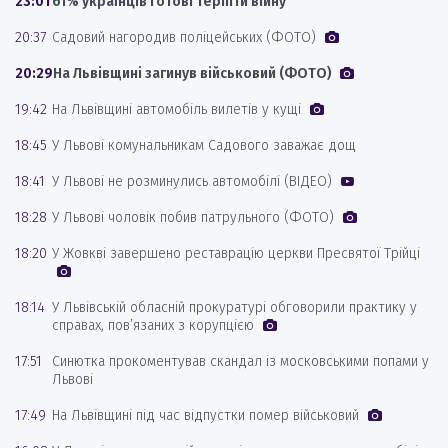
23:01
61% українців готові терпіти війну
20:37
Садовий нагородив поліцейських (ФОТО)
20:29
На Львівщині загинув військовий (ФОТО)
19:42
На Львівщині автомобіль вилетів у кущі
18:45
У Львові комунальникам Садового заважає дощ
18:41
У Львові не розминулись автомобілі (ВІДЕО)
18:28
У Львові чоловік побив патрульного (ФОТО)
18:20
У Жовкві завершено реставрацію церкви Пресвятої Трійці
18:14
У Львівській обласній прокуратурі обговорили практику у
справах, пов’язаних з корупцією
17:51
Синютка прокоментував скандал із московськими попами у
Львові
17:49
На Львівщині під час відпустки помер військовий