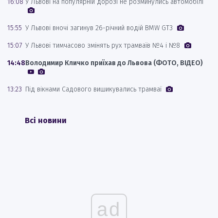
16:08
У Львові на популярній дорозі не розминулись автомобілі
15:55
У Львові вночі загинув 26-річний водій BMW GT3
15:07
У Львові тимчасово змінять рух трамваїв №4 і №8
14:48
Володимир Кличко приїхав до Львова (ФОТО, ВІДЕО)
13:23
Під вікнами Садового вишикувались трамваї
Всі новини
ad