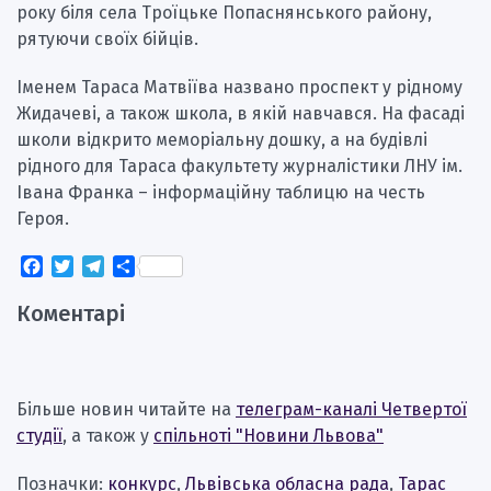
року біля села Троїцьке Попаснянського району,
рятуючи своїх бійців.
Іменем Тараса Матвіїва названо проспект у рідному
Жидачеві, а також школа, в якій навчався. На фасаді
школи відкрито меморіальну дошку, а на будівлі
рідного для Тараса факультету журналістики ЛНУ ім.
Івана Франка – інформаційну таблицю на честь
Героя.
Facebook
Twitter
Telegram
Поділитися
Коментарі
Більше новин читайте на
телеграм-каналі Четвертої
студії
, а також у
спільноті "Новини Львова"
Позначки:
конкурс
,
Львівська обласна рада
,
Тарас