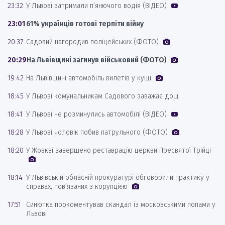
23:32
У Львові затримали п’янючого водія (ВІДЕО)
23:01
61% українців готові терпіти війну
20:37
Садовий нагородив поліцейських (ФОТО)
20:29
На Львівщині загинув військовий (ФОТО)
19:42
На Львівщині автомобіль вилетів у кущі
18:45
У Львові комунальникам Садового заважає дощ
18:41
У Львові не розминулись автомобілі (ВІДЕО)
18:28
У Львові чоловік побив патрульного (ФОТО)
18:20
У Жовкві завершено реставрацію церкви Пресвятої Трійці
18:14
У Львівській обласній прокуратурі обговорили практику у
справах, пов’язаних з корупцією
17:51
Синютка прокоментував скандал із московськими попами у
Львові