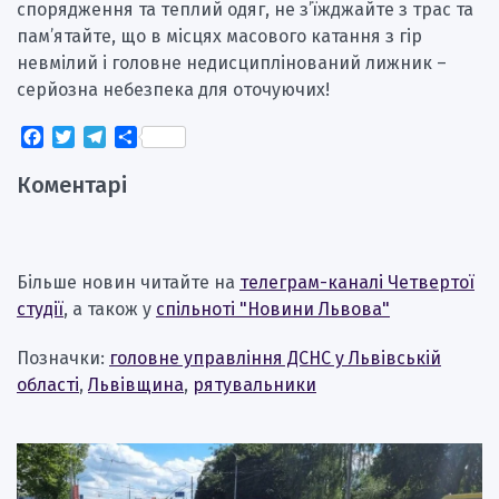
спорядження та теплий одяг, не з’їжджайте з трас та
пам’ятайте, що в місцях масового катання з гір
невмілий і головне недисциплінований лижник –
серйозна небезпека для оточуючих!
Facebook
Twitter
Telegram
Поділитися
Коментарі
Більше новин читайте на
телеграм-каналі Четвертої
студії
, а також у
спільноті "Новини Львова"
Позначки:
головне управління ДСНС у Львівській
області
,
Львівщина
,
рятувальники