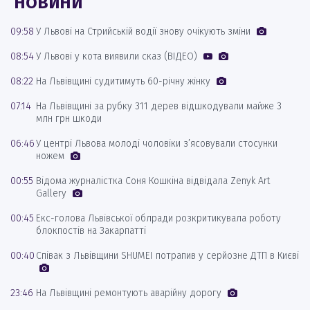
НОВИНИ
09:58
У Львові на Стрийській водії знову очікують зміни
08:54
У Львові у кота виявили сказ (ВІДЕО)
08:22
На Львівщині судитимуть 60-річну жінку
07:14
На Львівщині за рубку 311 дерев відшкодували майже 3
млн грн шкоди
06:46
У центрі Львова молоді чоловіки з’ясовували стосунки
ножем
00:55
Відома журналістка Соня Кошкіна відвідала Zenyk Art
Gallery
00:45
Екс-голова Львівської облради розкритикувала роботу
блокпостів на Закарпатті
00:40
Співак з Львівщини SHUMEI потрапив у серйозне ДТП в Києві
23:46
На Львівщині ремонтують аварійну дорогу