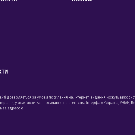
КТИ
сайті дозволяється за умови посилання на. Інтернет-видання можуть викорис
алів, у яких міститься посилання на агентства Iнтерфакс-Україна, УНIАН, Reu
сь за адресою