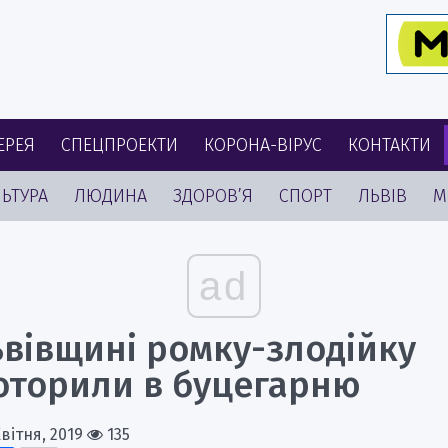
ЕРЕЯ
СПЕЦПРОЕКТИ
КОРОНА-ВІРУС
КОНТАКТИ
ЬТУРА
ЛЮДИНА
ЗДОРОВ’Я
СПОРТ
ЛЬВІВ
М
ad
ьвівщині ромку-злодійку
оторили в буцегарню
Квітня, 2019
135