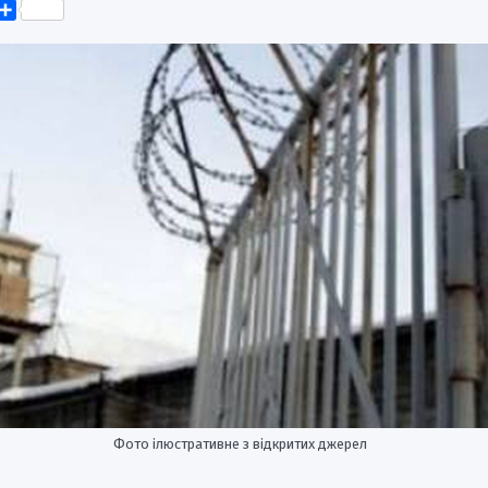
k
er
elegram
Поділитися
Фото ілюстративне з відкритих джерел