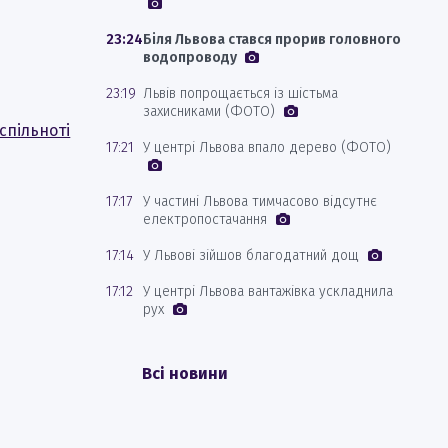
23:24
Біля Львова стався прорив головного
водопроводу
23:19
Львів попрощається із шістьма
захисниками (ФОТО)
спільноті
17:21
У центрі Львова впало дерево (ФОТО)
17:17
У частині Львова тимчасово відсутнє
електропостачання
17:14
У Львові зійшов благодатний дощ
17:12
У центрі Львова вантажівка ускладнила
рух
Всі новини