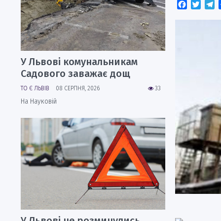
Faceboo
Twitt
T
У Львові комунальникам
Садового заважає дощ
ТО Є ЛЬВІВ
08 СЕРПНЯ, 2026
33
На Науковій
У Львові не розминулись