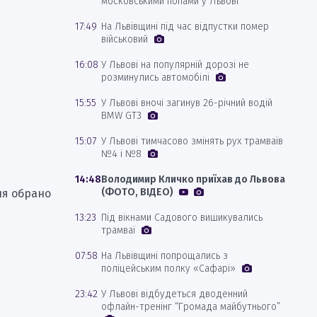
московськими попами у Львові
17:49
На Львівщині під час відпустки помер
військовий
16:08
У Львові на популярній дорозі не
розминулись автомобілі
15:55
У Львові вночі загинув 26-річний водій
BMW GT3
15:07
У Львові тимчасово змінять рух трамваїв
№4 і №8
14:48
Володимир Кличко приїхав до Львова
(ФОТО, ВІДЕО)
ня обрано
13:23
Під вікнами Садового вишикувались
трамваї
07:58
На Львівщині попрощались з
поліцейським полку «Сафарі»
23:42
У Львові відбудеться дводенний
офлайн-тренінг “Громада майбутнього”