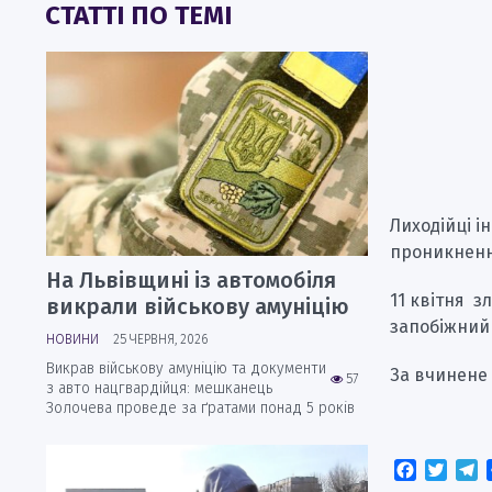
СТАТТІ ПО ТЕМІ
Лиходійці і
проникненн
На Львівщині із автомобіля
11 квітня з
викрали військову амуніцію
запобіжний 
НОВИНИ
25 ЧЕРВНЯ, 2026
Викрав військову амуніцію та документи
За вчинене 
57
з авто нацгвардійця: мешканець
Золочева проведе за ґратами понад 5 років
Faceboo
Twitt
T