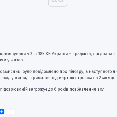
нкримінували ч.3 ст.185 КК України – крадіжка, поєднана з
ям у житло.
ловмисниці було повідомлено про підозру, а наступного д
захід у вигляді тримання під вартою строком на 2 місяці.
підозрюваній загрожує до 6 років позбавлення волі.
k
er
elegram
Поділитися