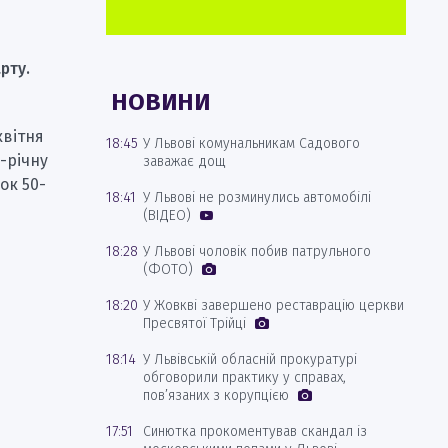
рту.
НОВИНИ
квітня
18:45
У Львові комунальникам Садового
-річну
заважає дощ
ок 50-
18:41
У Львові не розминулись автомобілі
(ВІДЕО)
18:28
У Львові чоловік побив патрульного
(ФОТО)
18:20
У Жовкві завершено реставрацію церкви
Пресвятої Трійці
18:14
У Львівській обласній прокуратурі
обговорили практику у справах,
пов’язаних з корупцією
17:51
Синютка прокоментував скандал із