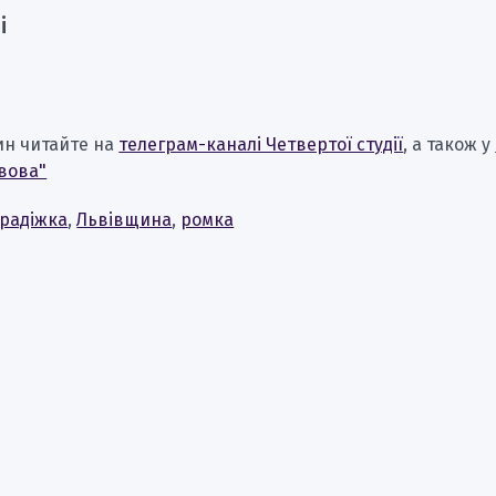
і
ин читайте на
телеграм-каналі Четвертої студії
, а також у
вова"
радіжка
,
Львівщина
,
ромка