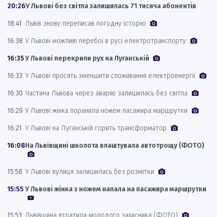
20:26
У Львові без світла залишилась 71 тисяча абонентів
18:41
Львів знову переписав погодну історію
16:38
У Львові можливі перебої в русі електротранспорту
16:35
У Львові перекрили рух на Луганській
16:33
У Львові просять зменшити споживання електроенергії
16:30
Частина Львова через аварію залишилась без світла
16:29
У Львові жінка поранила ножем пасажира маршрутки
16:21
У Львові на Луганській горить трансформатор
16:08
На Львівщині школота влаштувала автотрощу (ФОТО)
15:58
У Львові вулиця залишилась без розмітки
15:55
У Львові жінка з ножем напала на пасажира маршрутки
15:53
Львівщина втратила молодого захисника (ФОТО)