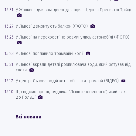
15:31
У Жовкві відчинила двері для вірян Церква Пресвятої Трійці
15:27
У Львові демонтують балкон (ФОТО)
15:25
У Львові на перехресті не розминулись автомобілі (ФОТО)
15:23
У Львові поплавило трамвайні колії
15:21
У Львові вкрали деталі розпилювача води, який рятував від
спеки
15:17
У центрі Львова водій хотів обігнати трамвай (ВІДЕО)
15:10
Що відомо про підрядника “Львівтеплоенерго”, який виїхав
до Польщі
Всі новини