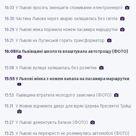
16:33
У Львові просять зменшити споживання електроенергії
16:30
Частина Львова через аварію залишилась без світла
16:29
У Львові жінка поранила ножем пасажира маршрутки
16:21
У Львові на Луганській горить трансформатор
16:08
На Львівщині школота влаштувала автотрощу (ФОТО)
15:58
У Львові вулиця залишилась без розмітки
15:55
У Львові жінка з ножем напала на пасажира маршрутки
15:53
Львівщина втратила молодого захисника (ФОТО)
15:31
У Жовкві відчинила двері для вірян Церква Пресвятої Трійці
15:27
У Львові демонтують балкон (ФОТО)
15:25
У Львові на перехресті не розминулись автомобілі (ФОТО)