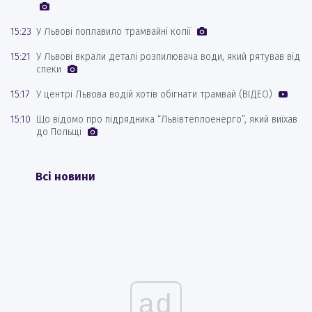
15:23
У Львові поплавило трамвайні колії
15:21
У Львові вкрали деталі розпилювача води, який рятував від
спеки
15:17
У центрі Львова водій хотів обігнати трамвай (ВІДЕО)
15:10
Що відомо про підрядника “Львівтеплоенерго”, який виїхав
до Польщі
Всі новини
ad