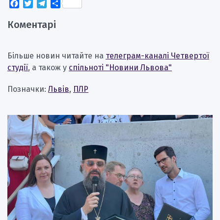
Facebook
Twitter
Telegram
Поділитися
Коментарі
Більше новин читайте на
телеграм-каналі Четвертої
студії
, а також у
спільноті "Новини Львова"
Позначки:
Львів
,
ПЛР