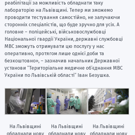
реабілітації за можливість обладнати таку
лабораторію на Львівщині. Тепер ми зможемо
проводити тестування самостійно, не залучаючи
сторонніх спеціалістів, що буде зручно для усіх. А
головне – поліцейські, військовослужбовці
Національної гвардії України, державні службовці
МВС зможуть отримувати цю послугу у нас
оперативно, протягом лише однієї доби та
безкоштовно», – зазначив начальник Державної
установи “Територіальне медичне об’єднання МВС
України по Львівській області” Іван Безушка.
На Львівщині
На Львівщині
На Львівщині
обладнали нову
обладнали нову
обладнали нову