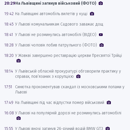
20:29
На Львівщині загинув військовий (ФОТО)
19:42
На Львівщині автомобіль вилетів у кущі
18:45
У Львові комунальникам Садового заважає дощ
18:41
У Львові не розминулись автомобілі (ВІДЕО)
18:28
У Львові чоловік побив патрульного (ФОТО)
18:20
У Жовкві завершено реставрацію церкви Пресвятої Трійці
18:14
У Львівській обласній прокуратурі обговорили практику у
справах, пов’язаних з корупцією
17:51
Синютка прокоментував скандал із московськими попами у
Львові
17:49
На Львівщині під час відпустки помер військовий
16:08
У Львові на популярній дорозі не розминулись автомобілі
15:55
У Львові вночі загинув 26-річний водій BMW GT3