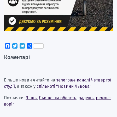
Facebook
Twitter
Telegram
Поділитися
Коментарі
Більше новин читайте на
телеграм-каналі Четвертої
студії
, а також у
спільноті "Новини Львова"
Позначки:
Львів
,
Львівська область
,
радехів
,
ремонт
доріг