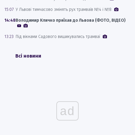
15:07
У Львові тимчасово змінять рух трамваїв №4 і №8
14:48
Володимир Кличко приїхав до Львова (ФОТО, ВІДЕО)
13:23
Під вікнами Садового вишикувались трамваї
Всі новини
ad