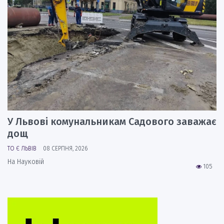
У Львові комунальникам Садового заважає
дощ
ТО Є ЛЬВІВ
08 СЕРПНЯ, 2026
На Науковій
105