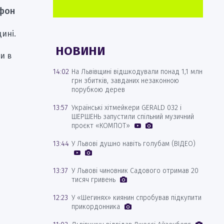
ефон
ині.
НОВИНИ
и в
14:02
На Львівщині відшкодували понад 1,1 млн
грн збитків, завданих незаконною
порубкою дерев
13:57
Українські хітмейкери GERALD 032 і
ШЕРШЕНЬ запустили спільний музичний
проєкт «КОМПОТ»
13:44
У Львові душно навіть голубам (ВІДЕО)
13:37
У Львові чиновник Садового отримав 20
тисяч гривень
12:23
У «Шегинях» киянин спробував підкупити
прикордонника