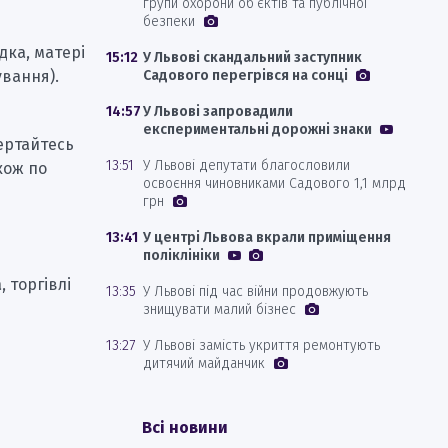
групи охорони об’єктів та публічної
безпеки
дка, матері
15:12
У Львові скандальний заступник
ування).
Садового перегрівся на сонці
14:57
У Львові запровадили
експериментальні дорожні знаки
вертайтесь
13:51
У Львові депутати благословили
акож по
освоєння чиновниками Садового 1,1 млрд
грн
13:41
У центрі Львова вкрали приміщення
поліклініки
 торгівлі
13:35
У Львові під час війни продовжують
знищувати малий бізнес
13:27
У Львові замість укриття ремонтують
дитячий майданчик
Всі новини