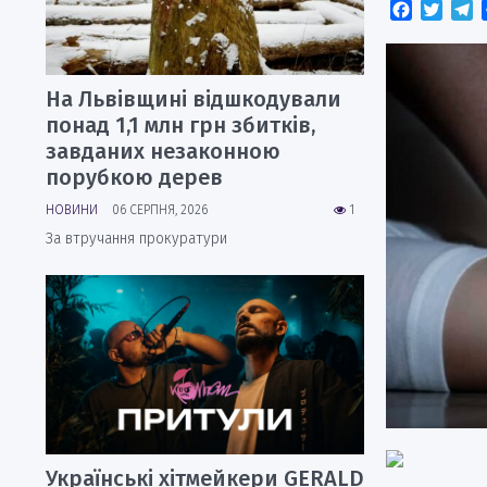
Faceboo
Twitt
T
На Львівщині відшкодували
понад 1,1 млн грн збитків,
завданих незаконною
порубкою дерев
НОВИНИ
06 СЕРПНЯ, 2026
1
За втручання прокуратури
Українські хітмейкери GERALD