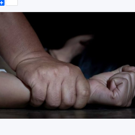
k
er
elegram
Поділитися