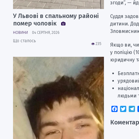
згоди”, — йд
У Львові в спальному районі
Суддя задов
помер чоловік
дитини. Дод
Зловмиснико
НОВИНИ
04 СЕРПНЯ, 2026
Що сталось
235
Якщо ви, чи
у поліцію (
юридичну та
Безплатн
урядови
націонал
людьми т
Faceboo
Twitt
T
Коментар