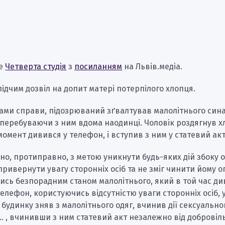
ше
Четверта студія
з
посиланням
на Львів.медіа.
лідчим дозвіл на допит матері потерпілого хлопця.
ами справи, підозрюваний зґвалтував малолітнього сина
 перебуваючи з ним вдома наодинці. Чоловік роздягнув х
момент дивився у телефон, і вступив з ним у статевий акт
но, протиправно, з метою уникнути будь-яких дій збоку 
 привернути увагу сторонніх осіб та не зміг чинити йому оп
сь безпорадним станом малолітнього, який в той час ди
елефон, користуючись відсутністю уваги сторонніх осіб, 
будинку зняв з малолітнього одяг, вчинив дії сексуально
… , вчинивши з ним статевий акт незалежно від добровіл