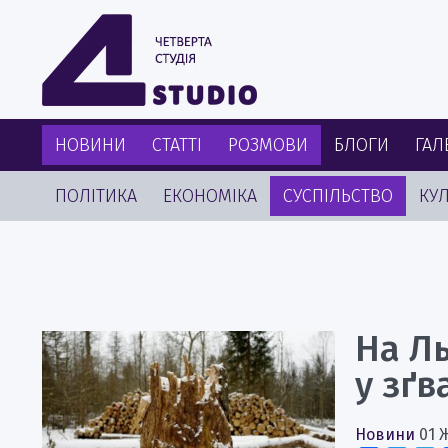
НОВИНИ
СТАТТІ
РОЗМОВИ
БЛОГИ
ГАЛ
ПОЛІТИКА
ЕКОНОМІКА
СУСПІЛЬСТВО
КУЛ
На Л
у зґв
Новини
01 