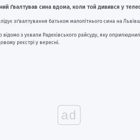
ний ґвалтував сина вдома, коли той дивився у тел
слідує зґвалтування батьком малолітнього сина на Львівщ
о відомо з ухвали Радехівського райсуду, яку оприлюднил
овому реєстрі у вересні.
ad