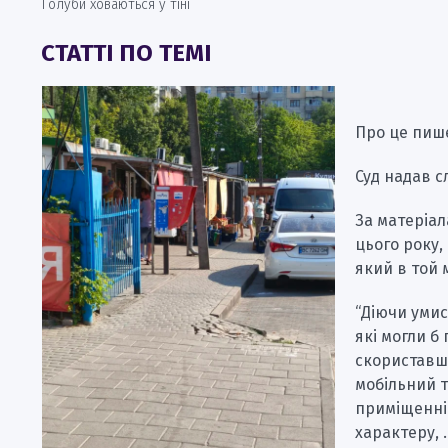
Голуби ховаються у тіні
СТАТТІ ПО ТЕМІ
Про це пи
Суд надав с
За матеріал
цього року,
який в той 
“Діючи умис
які могли б
скориставши
мобільний т
приміщенні 
характеру, 