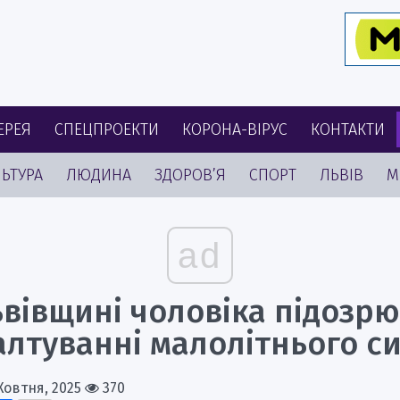
ЕРЕЯ
СПЕЦПРОЕКТИ
КОРОНА-ВІРУС
КОНТАКТИ
ЬТУРА
ЛЮДИНА
ЗДОРОВ’Я
СПОРТ
ЛЬВІВ
М
ad
ьвівщині чоловіка підозр
алтуванні малолітнього с
Жовтня, 2025
370