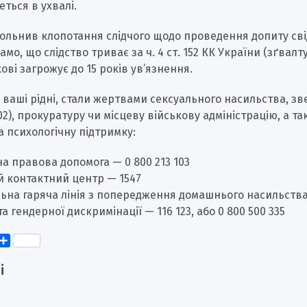
еться в ухвалі.
ольнив клопотання слідчого щодо проведення допиту сві
амо, що слідство триває за ч. 4 ст. 152 КК України (зґвалт
ві загрожує до 15 років ув’язнення.
 ваші рідні, стали жертвами сексуального насильства, з
102), прокуратуру чи місцеву військову адміністрацію, а т
 психологічну підтримку:
а правова допомога — 0 800 213 103
й контактний центр — 1547
ьна гаряча лінія з попередження домашнього насильства,
а гендерної дискримінації — 116 123, або 0 800 500 335
k
er
elegram
Поділитися
і