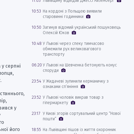
11:03
Львівщину відвідав Джессі Айзенберг
10:53
На кордоні з Польщею виявили
старовинні годинники
10:50
Загинув відомий український пошуковець
Олексій Юков
10:48
У Львові через спеку тимчасово
обмежили рух великовагового
транспорту
06:20
У Львові на Шевченка бетонують конус
 у серпні
споруди
лопця,
.
23:54
У Жидачеві зупинили керманичку з
ознаками сп’яніння
останнього,
23:52
У Львові чоловік викрав товар з
ір,
гіпермаркету
вився у
23:17
У Києві згорів сортувальний центр “Нової
у
пошти”
го
ьної його
18:55
На Львівщині пішов із життя охоронник