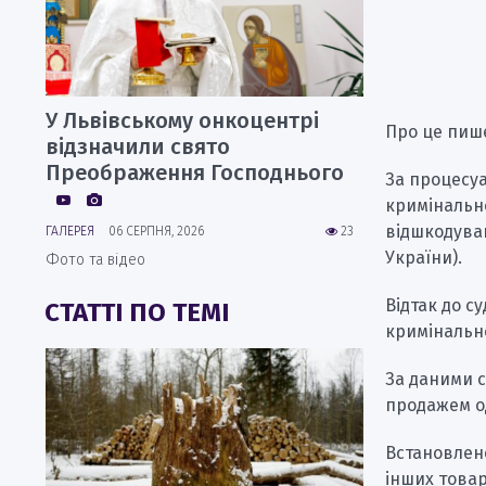
У Львівському онкоцентрі
Про це пиш
відзначили свято
Преображення Господнього
За процесуа
кримінальн
відшкодуван
ГАЛЕРЕЯ
06 СЕРПНЯ, 2026
23
України).
Фото та відео
Відтак до с
СТАТТІ ПО ТЕМІ
кримінально
За даними с
продажем од
Встановлено
інших товар