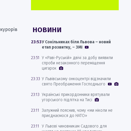
НОВИНИ
окурорів
23:53
У Сокільниках біля Львова – новий
етап розвитку, – ЗМІ
23:51
У «Раві-Руській» двічі за добу виявили
спроби незаконного переміщення
цигарок
23:33
У Львівському онкоцентрі відзначили
свято Преображення Господнього
23:13
Українські прикордонники врятували
угорського підлітка на Тисі
23:11
Залужний пояснив, чому «ми ніколи не
приєднаємося до НАТО»
23:11
У Львові чиновникам Садового для