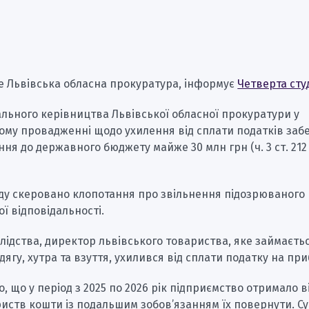
е Львівська обласна прокуратура, інформує
Четверта сту
льного керівництва Львівської обласної прокуратури у
ому провадженні щодо ухилення від сплати податків заб
ня до державного бюджету майже 30 млн грн (ч. 3 ст. 212
уду скеровано клопотання про звільнення підозрюваного 
ї відповідальності.
лідства, директор львівського товариства, яке займаєть
ягу, хутра та взуття, ухилився від сплати податку на при
, що у період з 2025 по 2026 рік підприємство отримало в
иств кошти із подальшим зобов’язанням їх повернути. Су