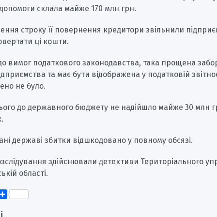
допомоги склала майже 170 млн грн.
чення строку її повернення кредитори звільнили підприє
овертати ці кошти.
до вимог податкового законодавства, така прощена забо
ідприємства та має бути відображена у податковій звітно
ено не було.
ього до державного бюджету не надійшло майже 30 млн г
.
ані державі збитки відшкодовано у повному обсязі.
озслідування здійснювали детективи Територіального уп
ькій області.
k
er
elegram
Поділитися
і