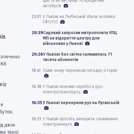
щастя не вистачає 10 кредитних
автобусів
23:01
У Львові на Любінській збили чоловіка
(ФОТО)
20:39
Садовий запросив митрополита УПЦ
дія
.
МП на відкриття центру для
військових у Львові
20:26
У Львові без світла залишилась 71
езпечено
тисяча абонентів
 КК
18:41
Львів знову переписав погодну історію
від
16:38
У Львові можливі перебої в русі
електротранспорту
16:35
У Львові перекрили рух на Луганській
ся
буток.
16:33
У Львові просять зменшити споживання
електроенергії
ід двох
ма такої