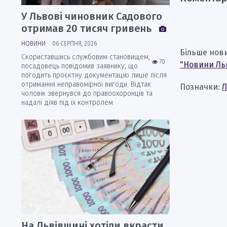
У Львові чиновник Садового
отримав 20 тисяч гривень
НОВИНИ
06 СЕРПНЯ, 2026
Більше нов
Скориставшись службовим становищем,
70
"Новини Ль
посадовець повідомив заявнику, що
погодить проєктну документацію лише після
отримання неправомірної вигоди. Відтак
Позначки:
Л
чоловік звернувся до правоохоронців та
надалі діяв під їх контролем
На Львівщині хотіли вкрасти