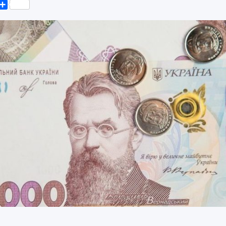
k
er
elegram
Поділитися