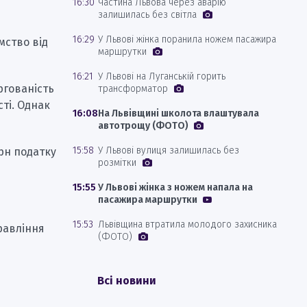
16:30
Частина Львова через аварію
залишилась без світла
16:29
У Львові жінка поранила ножем пасажира
мство від
маршрутки
16:21
У Львові на Луганській горить
ргованість
трансформатор
сті. Однак
16:08
На Львівщині школота влаштувала
автотрощу (ФОТО)
15:58
У Львові вулиця залишилась без
рн податку
розмітки
15:55
У Львові жінка з ножем напала на
пасажира маршрутки
15:53
Львівщина втратила молодого захисника
равління
(ФОТО)
Всі новини