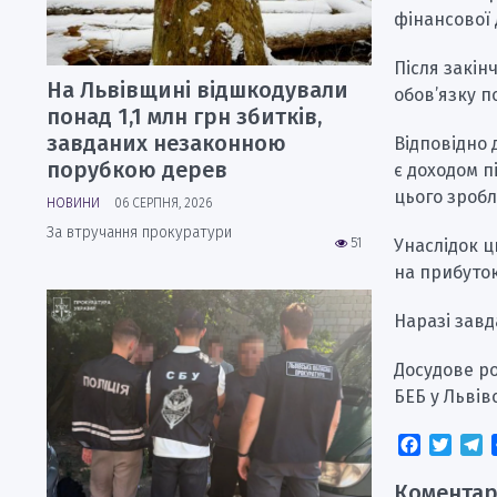
фінансової 
Після закін
На Львівщині відшкодували
обов’язку п
понад 1,1 млн грн збитків,
завданих незаконною
Відповідно 
порубкою дерев
є доходом п
цього зробл
НОВИНИ
06 СЕРПНЯ, 2026
За втручання прокуратури
51
Унаслідок ц
на прибуток
Наразі завд
Досудове р
БЕБ у Львівс
Faceboo
Twitt
T
Коментар