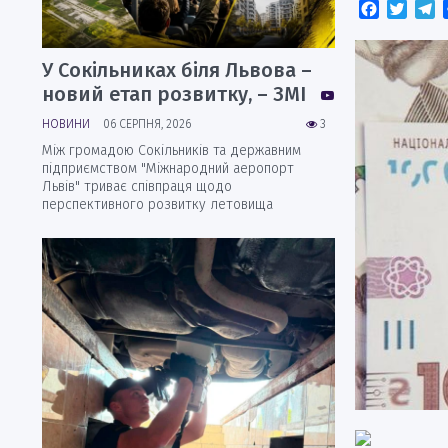
Faceboo
Twitt
T
У Сокільниках біля Львова –
новий етап розвитку, – ЗМІ
НОВИНИ
06 СЕРПНЯ, 2026
3
Між громадою Сокільників та державним
підприємством "Міжнародний аеропорт
Львів" триває співпраця щодо
перспективного розвитку летовища