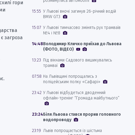
розминулись автомобілі
схилі гори
ими
15:55
У Львові вночі загинув 26-річний водій
BMW GT3
15:07
У Львові тимчасово змінять рух трамваїв
дарства
№4 і №8
 є загроза
14:48
Володимир Кличко приїхав до Львова
(ФОТО, ВІДЕО)
а
13:23
Під вікнами Садового вишикувались
трамваї
07:58
На Львівщині попрощались з
є.
поліцейським полку «Сафарі»
23:42
У Львові відбудеться дводенний
офлайн-тренінг “Громада майбутнього”
23:24
Біля Львова стався прорив головного
водопроводу
23:19
Львів попрощається із шістьма