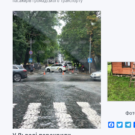
пасажирів громадського транспорту
Фот
Faceboo
Twitt
T