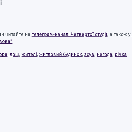
і
ин читайте на
телеграм-каналі Четвертої студії
, а також у
вова"
ора
,
дощ
,
жителі
,
житловий будинок
,
зсув
,
негода
,
річка