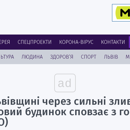
ЕРЕЯ
СПЕЦПРОЕКТИ
КОРОНА-ВІРУС
КОНТАКТИ
ЬТУРА
ЛЮДИНА
ЗДОРОВ’Я
СПОРТ
ЛЬВІВ
М
ad
вівщині через сильні зли
овий будинок сповзає з г
О)