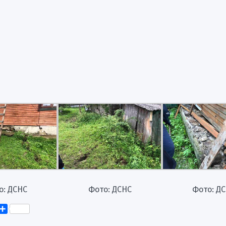
о: ДСНС
Фото: ДСНС
Фото: Д
k
er
elegram
Поділитися