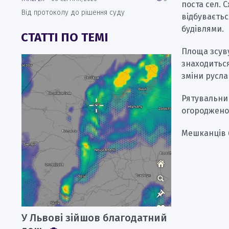
поста сел. 
Від протоколу до рішення суду
відбуваєтьс
будівлями.
СТАТТІ ПО ТЕМІ
Площа зсуву
знаходиться
зміни русла
Рятувальни
огороджено 
Мешканців б
У Львові зійшов благодатний