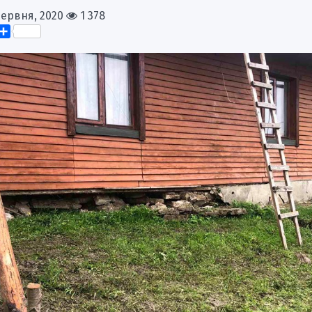
Червня, 2020
1 378
k
er
elegram
Поділитися