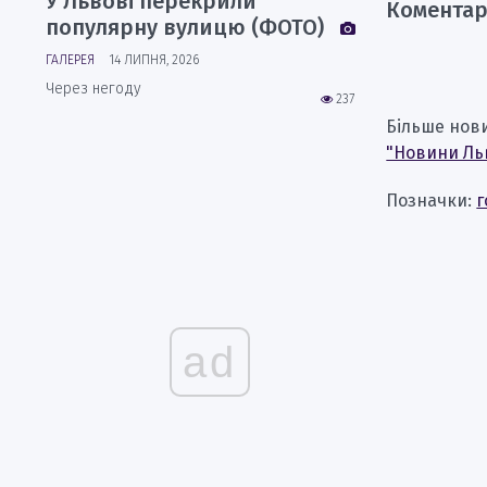
У Львові перекрили
Коментар
популярну вулицю (ФОТО)
ГАЛЕРЕЯ
14 ЛИПНЯ, 2026
Через негоду
237
Більше нов
"Новини Ль
Позначки:
г
ad