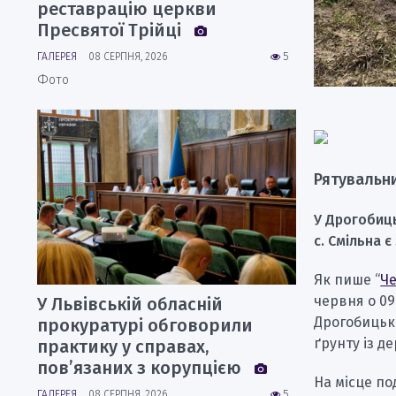
реставрацію церкви
Пресвятої Трійці
ГАЛЕРЕЯ
08 СЕРПНЯ, 2026
5
Фото
Рятувальн
У Дрогобиць
с. Смільна 
Як пише “
Че
червня о 09
У Львівській обласній
Дрогобицько
прокуратурі обговорили
ґрунту із д
практику у справах,
пов’язаних з корупцією
На місце п
ГАЛЕРЕЯ
08 СЕРПНЯ, 2026
5