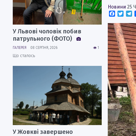
Новини
25 
Faceboo
Twitt
T
У Львові чоловік побив
патрульного (ФОТО)
ГАЛЕРЕЯ
08 СЕРПНЯ, 2026
1
Що сталось
У Жовкві завершено