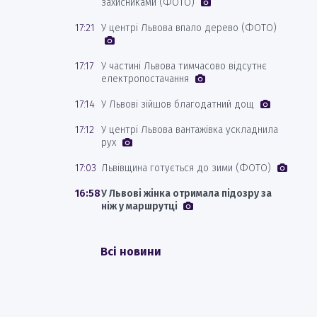
захисниками (ФОТО)
17:21
У центрі Львова впало дерево (ФОТО)
17:17
У частині Львова тимчасово відсутнє
електропостачання
17:14
У Львові зійшов благодатний дощ
17:12
У центрі Львова вантажівка ускладнила
рух
17:03
Львівщина готується до зими (ФОТО)
16:58
У Львові жінка отримала підозру за
ніж у маршрутці
Всі новини