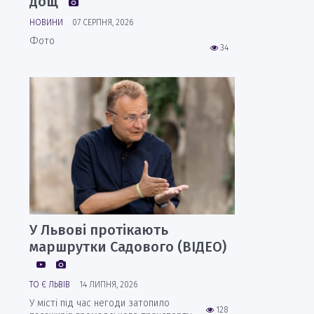
дощ
НОВИНИ
07 СЕРПНЯ, 2026
Фото
34
У Львові протікають
маршрутки Садового (ВІДЕО)
ТО Є ЛЬВІВ
14 ЛИПНЯ, 2026
У місті під час негоди затопило
128