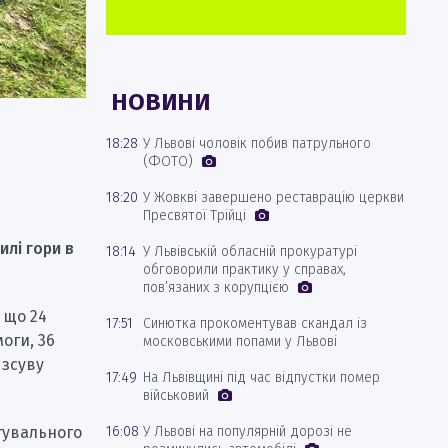
НОВИНИ
18:28
У Львові чоловік побив патрульного
(ФОТО)
18:20
У Жовкві завершено реставрацію церкви
Пресвятої Трійці
илі гори в
18:14
У Львівській обласній прокуратурі
обговорили практику у справах,
пов’язаних з корупцією
, що 24
17:51
Синютка прокоментував скандал із
оги, 36
московськими попами у Львові
 зсуву
17:49
На Львівщині під час відпустки помер
військовий
16:08
У Львові на популярній дорозі не
тувального