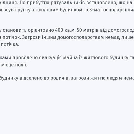
Східниця. По прибуттю рятувальників встановлено, що на 
я зсув ґрунту з житловим будинком та 3-ма господарськ
 становить орієнтовно 400 кв.м, 50 метрів від домогоспо
 потічок. Загрози іншим домогосподарствам немає, лише
 потічка.
ками проведено евакуація майна із житлового будинку т
місце події.
удинку відселено до родичів, загрози життю людям нема