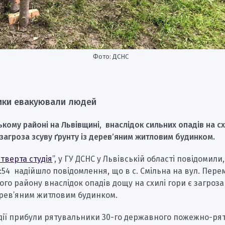
Фото: ДСНС
ики евакуювали людей
кому районі на Львівщині, внаслідок сильних опадів на сх
є загроза зсуву ґрунту із дерев’яним житловим будинком.
тверта студія
”, у ГУ ДСНС у Львівській області повідомили
:54 надійшло повідомлення, що в с. Смільна на вул. Перем
го району внаслідок опадів дощу на схилі гори є загроза
ерев’яним житловим будинком.
одії прибули рятувальники 30-го державного пожежно-ря