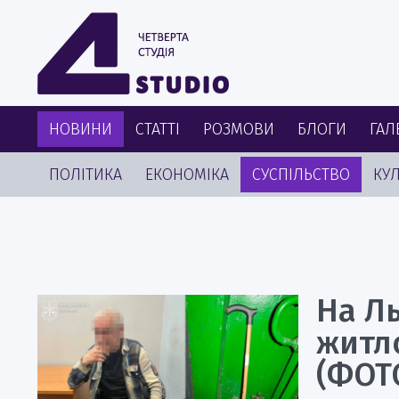
НОВИНИ
СТАТТІ
РОЗМОВИ
БЛОГИ
ГАЛ
ПОЛІТИКА
ЕКОНОМІКА
СУСПІЛЬСТВО
КУЛ
На Ль
житл
(ФОТ