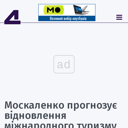
ad
Москаленко прогнозує
відновлення
міжнародного туризму