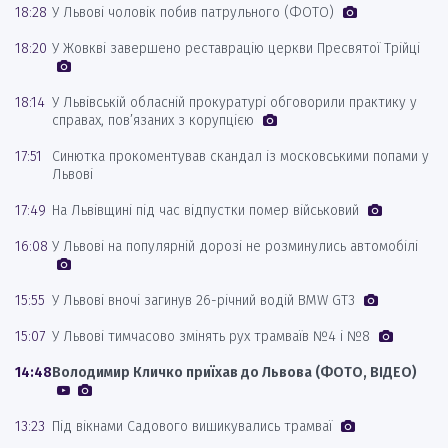
18:28
У Львові чоловік побив патрульного (ФОТО)
18:20
У Жовкві завершено реставрацію церкви Пресвятої Трійці
18:14
У Львівській обласній прокуратурі обговорили практику у
справах, пов’язаних з корупцією
17:51
Синютка прокоментував скандал із московськими попами у
Львові
17:49
На Львівщині під час відпустки помер військовий
16:08
У Львові на популярній дорозі не розминулись автомобілі
15:55
У Львові вночі загинув 26-річний водій BMW GT3
15:07
У Львові тимчасово змінять рух трамваїв №4 і №8
14:48
Володимир Кличко приїхав до Львова (ФОТО, ВІДЕО)
13:23
Під вікнами Садового вишикувались трамваї