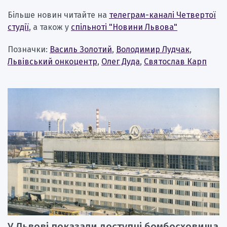
Більше новин читайте на
телеграм-каналі Четвертої
студії
, а також у
спільноті "Новини Львова"
Позначки:
Василь Золотий
,
Володимир Лудчак
,
Львівський онкоцентр
,
Олег Дуда
,
Святослав Карп
У Львові показали доступні бомбосховища