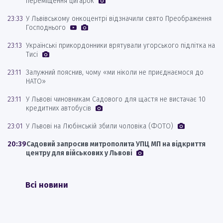
переміщення цигарок
23:33
У Львівському онкоцентрі відзначили свято Преображення
Господнього
23:13
Українські прикордонники врятували угорського підлітка на
Тисі
23:11
Залужний пояснив, чому «ми ніколи не приєднаємося до
НАТО»
23:11
У Львові чиновникам Садового для щастя не вистачає 10
кредитних автобусів
23:01
У Львові на Любінській збили чоловіка (ФОТО)
20:39
Садовий запросив митрополита УПЦ МП на відкриття
центру для військових у Львові
Всі новини