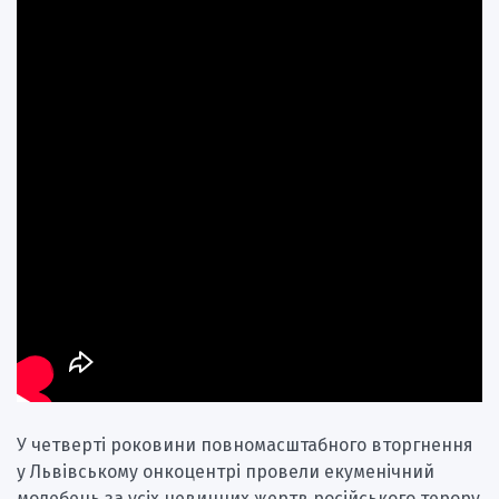
У четверті роковини повномасштабного вторгнення
у Львівському онкоцентрі провели екуменічний
молебень за усіх невинних жертв російського терору