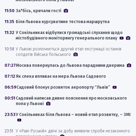
11:50
За*бісь, кричали гості
11:35
Біля Львова курсуватиме тестова маршрутка
11:32
У Сокільниках відбулися громадські слухання щодо
містобудівного моніторингу генерального плану
10:58
У Львові розпочнеться другий етап ексгумації останків
солдатів Війська Польського
07:27
Москва повернулась до Львова парадними дверима
07:12
Як спека впливає на мера Львова Садового
06:59
Садовий блокує розвиток аеропорту “Львів”
00:51
Садовий написав дивне пояснення про московського
попа у Львові
23:53
У Сокільниках біля Львова – новий етап розвитку, – ЗМІ
23:51
У «Раві-Руській» двічі за добу виявили спроби незаконного