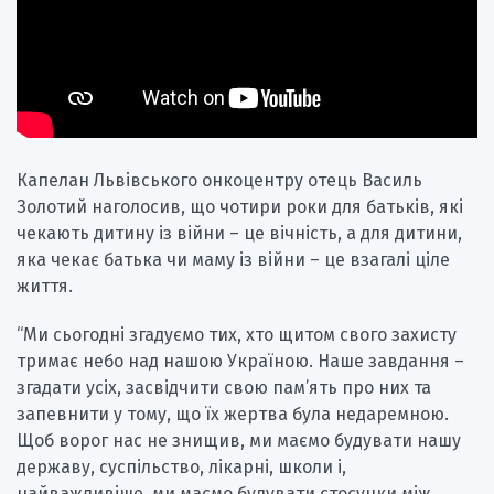
Капелан Львівського онкоцентру отець Василь
Золотий наголосив, що чотири роки для батьків, які
чекають дитину із війни – це вічність, а для дитини,
яка чекає батька чи маму із війни – це взагалі ціле
життя.
“Ми сьогодні згадуємо тих, хто щитом свого захисту
тримає небо над нашою Україною. Наше завдання –
згадати усіх, засвідчити свою пам’ять про них та
запевнити у тому, що їх жертва була недаремною.
Щоб ворог нас не знищив, ми маємо будувати нашу
державу, суспільство, лікарні, школи і,
найважливіше, ми маємо будувати стосунки між