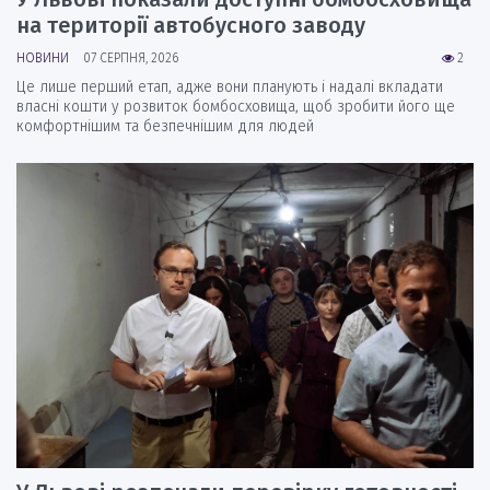
на території автобусного заводу
НОВИНИ
07 СЕРПНЯ, 2026
2
Це лише перший етап, адже вони планують і надалі вкладати
власні кошти у розвиток бомбосховища, щоб зробити його ще
комфортнішим та безпечнішим для людей