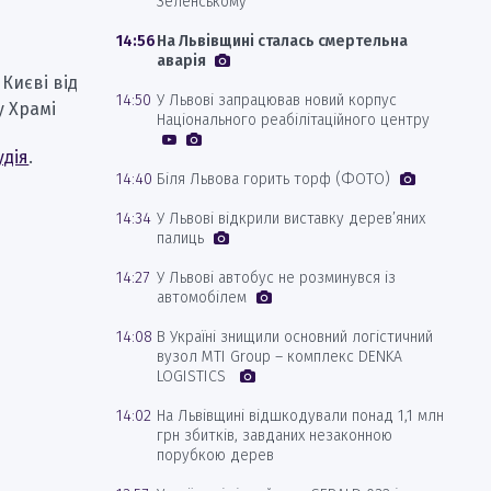
Зеленському
14:56
На Львівщині сталась смертельна
аварія
Києві від
14:50
У Львові запрацював новий корпус
у Храмі
Національного реабілітаційного центру
удія
.
14:40
Біля Львова горить торф (ФОТО)
14:34
У Львові відкрили виставку дерев’яних
палиць
14:27
У Львові автобус не розминувся із
автомобілем
14:08
В Україні знищили основний логістичний
вузол MTI Group – комплекс DENKA
LOGISTICS
14:02
На Львівщині відшкодували понад 1,1 млн
грн збитків, завданих незаконною
порубкою дерев