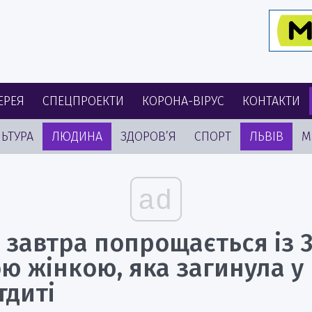
ЕРЕЯ
СПЕЦПРОЕКТИ
КОРОНА-ВІРУС
КОНТАКТИ
ЬТУРА
ЛЮДИНА
ЗДОРОВ’Я
СПОРТ
ЛЬВІВ
М
ad
 завтра попрощається із 
ю жінкою, яка загинула у
тдиті