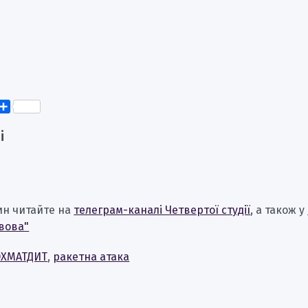
k
er
elegram
Поділитися
і
ин читайте на
телеграм-каналі Четвертої студії
, а також у
вова"
ОХМАТДИТ
,
ракетна атака