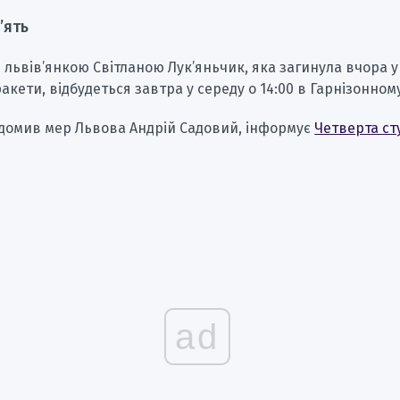
ʼять
львів’янкою Світланою Лук’яньчик, яка загинула вчора у 
ракети, відбудеться завтра у середу о 14:00 в Гарнізонном
ідомив мер Львова Андрій Садовий, інформує
Четверта ст
ad