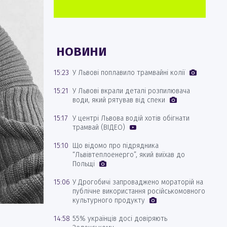
НОВИНИ
15:23
У Львові поплавило трамвайні колії
15:21
У Львові вкрали деталі розпилювача
води, який рятував від спеки
15:17
У центрі Львова водій хотів обігнати
трамвай (ВІДЕО)
15:10
Що відомо про підрядника
“Львівтеплоенерго”, який виїхав до
Польщі
15:06
У Дрогобичі запроваджено мораторій на
публічне використання російськомовного
культурного продукту
14:58
55% українців досі довіряють