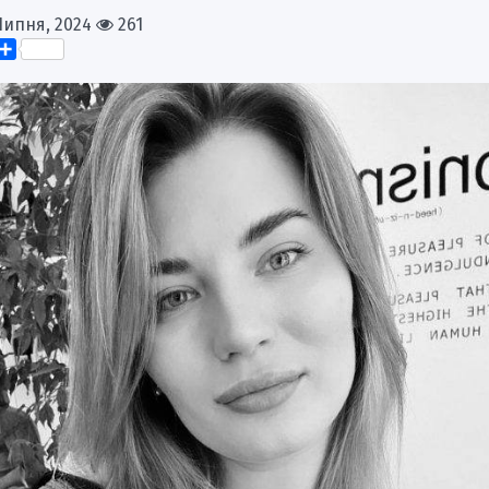
Липня, 2024
261
k
er
elegram
Поділитися