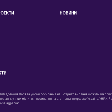
РОЕКТИ
НОВИНИ
КТИ
сайті дозволяється за умови посилання на. Інтернет-видання можуть викорис
алів, у яких міститься посилання на агентства Iнтерфакс-Україна, УНIАН, Reu
сь за адресою