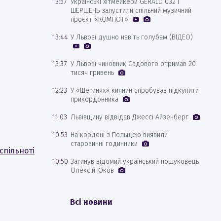
13:57
Українські хітмейкери GERALD 032 і
ШЕРШЕНЬ запустили спільний музичний
проєкт «КОМПОТ»
13:44
У Львові душно навіть голубам (ВІДЕО)
13:37
У Львові чиновник Садового отримав 20
тисяч гривень
12:23
У «Шегинях» киянин спробував підкупити
прикордонника
11:03
Львівщину відвідав Джессі Айзенберг
10:53
На кордоні з Польщею виявили
старовинні годинники
спільноті
10:50
Загинув відомий український пошуковець
Олексій Юков
Всі новини