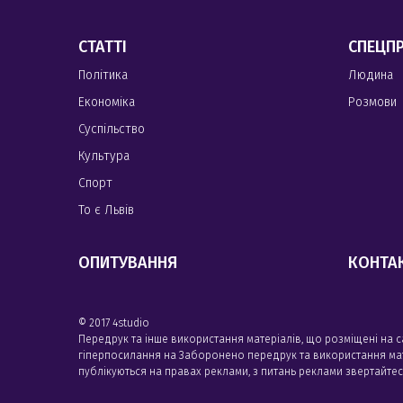
СТАТТІ
СПЕЦП
Політика
Людина
Економіка
Розмови
Суспільство
Культура
Спорт
То є Львів
ОПИТУВАННЯ
КОНТА
© 2017 4studio
Передрук та інше використання матеріалів, що розміщені на 
гіперпосилання на Заборонено передрук та використання матері
публікуються на правах реклами, з питань реклами звертайте