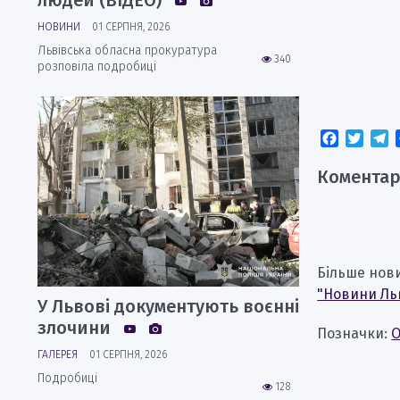
людей (ВІДЕО)
НОВИНИ
01 СЕРПНЯ, 2026
Львівська обласна прокуратура
340
розповіла подробиці
Faceboo
Twitt
T
Коментар
Більше нов
"Новини Ль
У Львові документують воєнні
злочини
Позначки:
ГАЛЕРЕЯ
01 СЕРПНЯ, 2026
Подробиці
128