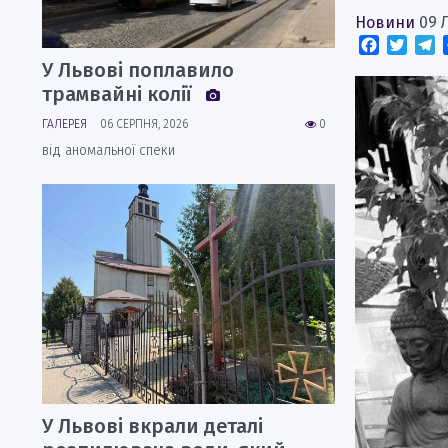
Новини
09 
Faceboo
Twitt
T
У Львові поплавило
трамвайні колії
ГАЛЕРЕЯ
06 СЕРПНЯ, 2026
0
від аномальної спеки
У Львові вкрали деталі