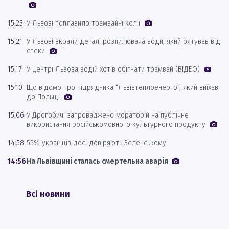
15:23
У Львові поплавило трамвайні колії
15:21
У Львові вкрали деталі розпилювача води, який рятував від
спеки
15:17
У центрі Львова водій хотів обігнати трамвай (ВІДЕО)
15:10
Що відомо про підрядника “Львівтеплоенерго”, який виїхав
до Польщі
15:06
У Дрогобичі запроваджено мораторій на публічне
використання російськомовного культурного продукту
14:58
55% українців досі довіряють Зеленському
14:56
На Львівщині сталась смертельна аварія
Всі новини