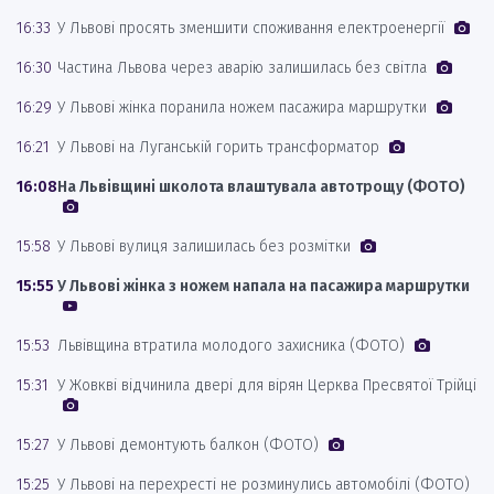
16:33
У Львові просять зменшити споживання електроенергії
16:30
Частина Львова через аварію залишилась без світла
16:29
У Львові жінка поранила ножем пасажира маршрутки
16:21
У Львові на Луганській горить трансформатор
16:08
На Львівщині школота влаштувала автотрощу (ФОТО)
15:58
У Львові вулиця залишилась без розмітки
15:55
У Львові жінка з ножем напала на пасажира маршрутки
15:53
Львівщина втратила молодого захисника (ФОТО)
15:31
У Жовкві відчинила двері для вірян Церква Пресвятої Трійці
15:27
У Львові демонтують балкон (ФОТО)
15:25
У Львові на перехресті не розминулись автомобілі (ФОТО)