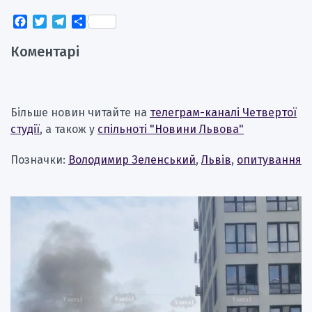
Facebook
Twitter
Telegram
Поділитися
Коментарі
Більше новин читайте на
телеграм-каналі Четвертої
студії
, а також у
спільноті "Новини Львова"
Позначки:
Володимир Зеленський
,
Львів
,
опитування