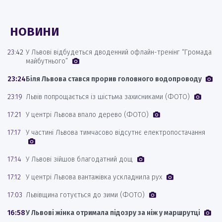
НОВИНИ
23:42
У Львові відбудеться дводенний офлайн-тренінг “Громада
майбутнього”
23:24
Біля Львова стався прорив головного водопроводу
23:19
Львів попрощається із шістьма захисниками (ФОТО)
17:21
У центрі Львова впало дерево (ФОТО)
17:17
У частині Львова тимчасово відсутнє електропостачання
17:14
У Львові зійшов благодатний дощ
17:12
У центрі Львова вантажівка ускладнила рух
17:03
Львівщина готується до зими (ФОТО)
16:58
У Львові жінка отримала підозру за ніж у маршрутці