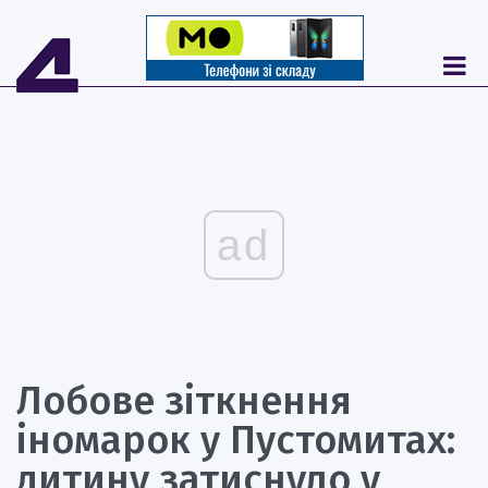
ad
Лобове зіткнення
іномарок у Пустомитах:
дитину затиснуло у