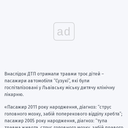
ad
Внаслідок ДТП отримали травми троє дітей –
пасажири автомобіля “Сузукі”, які були
госпіталізовані у Львівську міську дитячу клінічну
лікарню.
«Пасажир 2011 року народження, діагноз: “струс
головного мозку, забій поперекового відділу хребта”;
пасажир 2005 року народження, діагноз: “тупа
травма живота, струс головного мозку, забій правого