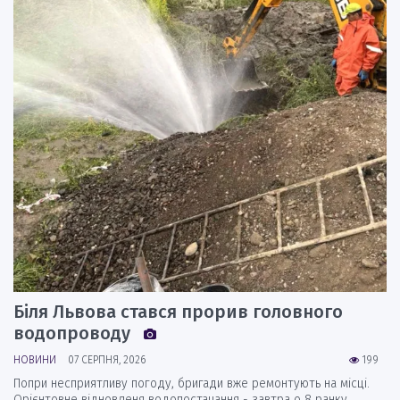
Біля Львова стався прорив головного
водопроводу
НОВИНИ
07 СЕРПНЯ, 2026
199
Попри несприятливу погоду, бригади вже ремонтують на місці.
Орієнтовне відновленя водопостачання - завтра о 8 ранку