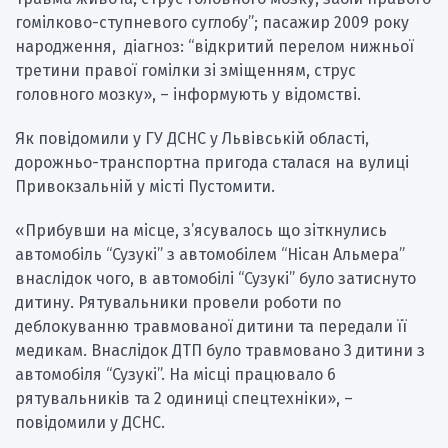
гомілково-ступневого суглобу”; пасажир 2009 року
народження, діагноз: “відкритий перелом нижньої
третини правої гомілки зі зміщенням, струс
головного мозку», – інформують у відомстві.
Як повідомили у ГУ ДСНС у Львівській області,
дорожньо-транспортна пригода сталася на вулиці
Привокзальній у місті Пустомити.
«Прибувши на місце, з’ясувалось що зіткнулись
автомобіль “Сузукі” з автомобілем “Нісан Альмерa”
внаслідок чого, в автомобілі “Сузукі” було затиснуто
дитину. Рятувальники провели роботи по
деблокуванню травмованої дитини та передали її
медикам. Внаслідок ДТП було травмовано 3 дитини з
автомобіля “Сузукі”. На місці працювало 6
рятувальників та 2 одиниці спецтехніки», –
повідомили у ДСНС.