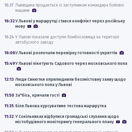
16:37
Львівщина прощається із заступником командира бойової
машини
16:32
У Львові у маршрутці стався конфлікт через російську
мову
16:24
У Львові показали доступні бомбосховища на території
автобусного заводу
16:06
У Львові розпочали перевірку готовності укриттів
15:49
У Львові пікетують Садового через московського попа
12:13
Люди Синютки оприлюднили беззмістовну заяву щодо
московського попа у Львові
11:50
За*бісь, кричали гості
11:35
Біля Львова курсуватиме тестова маршрутка
11:32
У Сокільниках відбулися громадські слухання щодо
містобудівного моніторингу генерального плану