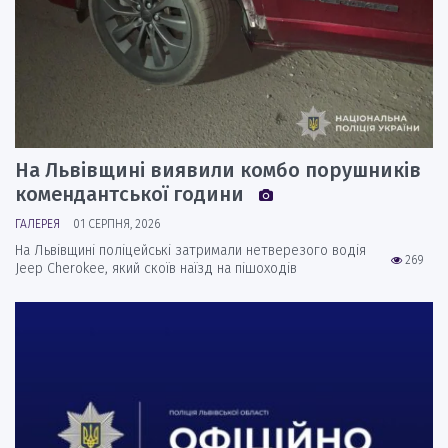
На Львівщині виявили комбо порушників
комендантської години
ГАЛЕРЕЯ
01 СЕРПНЯ, 2026
На Львівщині поліцейські затримали нетверезого водія
269
Jeep Cherokee, який скоїв наїзд на пішоходів