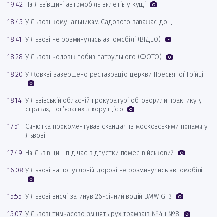
19:42
На Львівщині автомобіль вилетів у кущі
18:45
У Львові комунальникам Садового заважає дощ
18:41
У Львові не розминулись автомобілі (ВІДЕО)
18:28
У Львові чоловік побив патрульного (ФОТО)
18:20
У Жовкві завершено реставрацію церкви Пресвятої Трійці
18:14
У Львівській обласній прокуратурі обговорили практику у
справах, пов’язаних з корупцією
17:51
Синютка прокоментував скандал із московськими попами у
Львові
17:49
На Львівщині під час відпустки помер військовий
16:08
У Львові на популярній дорозі не розминулись автомобілі
15:55
У Львові вночі загинув 26-річний водій BMW GT3
15:07
У Львові тимчасово змінять рух трамваїв №4 і №8