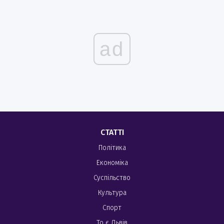
ad
СТАТТІ
Політика
Економіка
Суспільство
Культура
Спорт
То є Львів