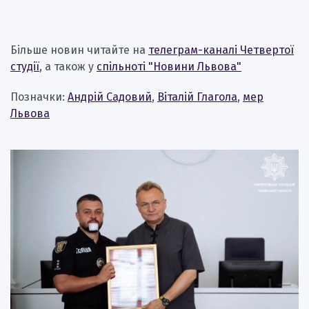
Більше новин читайте на
телеграм-каналі Четвертої
студії
, а також у
спільноті "Новини Львова"
Позначки:
Андрій Садовий
,
Віталій Глагола
,
мер
Львова