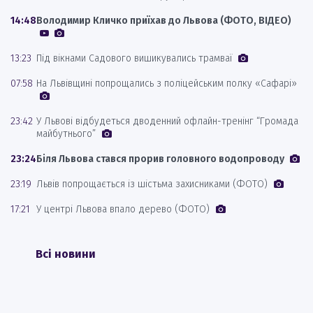
14:48
Володимир Кличко приїхав до Львова (ФОТО, ВІДЕО)
13:23
Під вікнами Садового вишикувались трамваї
07:58
На Львівщині попрощались з поліцейським полку «Сафарі»
23:42
У Львові відбудеться дводенний офлайн-тренінг “Громада
майбутнього”
23:24
Біля Львова стався прорив головного водопроводу
23:19
Львів попрощається із шістьма захисниками (ФОТО)
17:21
У центрі Львова впало дерево (ФОТО)
Всі новини