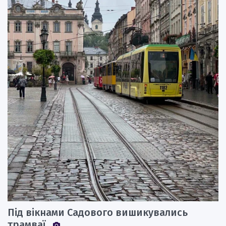
Під вікнами Садового вишикувались
трамваї