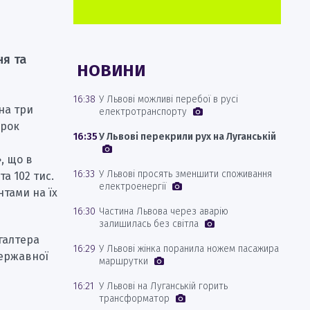
ня та
НОВИНИ
16:38
У Львові можливі перебої в русі
на три
електротранспорту
ирок
16:35
У Львові перекрили рух на Луганській
, що в
16:33
У Львові просять зменшити споживання
а 102 тис.
електроенергії
нтами на їх
16:30
Частина Львова через аварію
залишилась без світла
хгалтера
16:29
У Львові жінка поранила ножем пасажира
державної
маршрутки
16:21
У Львові на Луганській горить
трансформатор