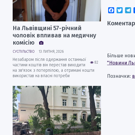
Faceboo
Twitt
T
Коментар
На Львівщині 57-річний
чоловік впливав на медичну
комісію
СУСПІЛЬСТВО
13 ЛИПНЯ, 2026
Більше нов
Незабаром після одержання останньої
"Новини Ль
82
частини коштів він перестав виходити
на зв'язок з потерпілою, а отримані кошти
Позначки:
в
використав на власні потреби