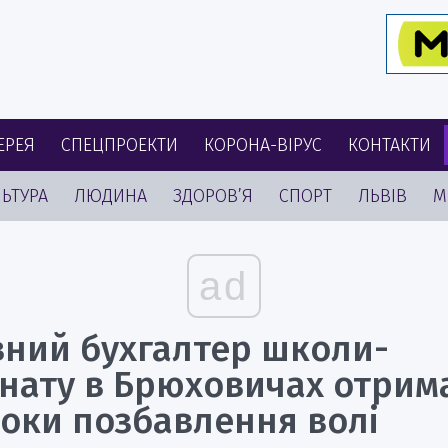
ЕРЕЯ
СПЕЦПРОЕКТИ
КОРОНА-ВІРУС
КОНТАКТИ
ЬТУРА
ЛЮДИНА
ЗДОРОВ’Я
СПОРТ
ЛЬВІВ
М
ad
вний бухгалтер школи-
рнату в Брюховичах отрим
роки позбавлення волі