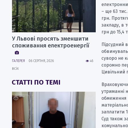
електронним
– ще 63 тис.
грн. Протяг
закладу, в 
грн до 15,4 
У Львові просять зменшити
Підсудний в
споживання електроенергії
обвинуваль
суворо не к
ГАЛЕРЕЯ
06 СЕРПНЯ, 2026
46
соромно пер
всіх
Цивільний п
СТАТТІ ПО ТЕМІ
Враховуючи 
утриманні н
обмеження в
матеріальн
заплатити 1
Суд також 
комунальном