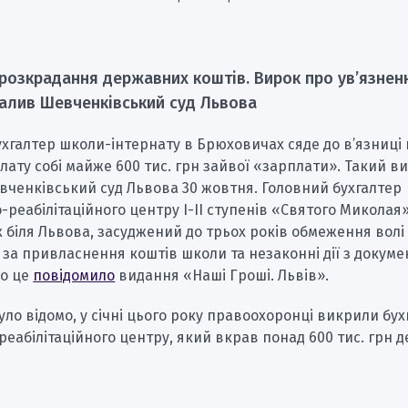
розкрадання державних коштів. Вирок про ув’язнен
алив Шевченківський суд Львова
хгалтер школи-інтернату в Брюховичах сяде до в’язниці 
лату собі майже 600 тис. грн зайвої «зарплати». Такий в
вченківський суд Львова 30 жовтня. Головний бухгалтер
реабілітаційного центру І-ІІ ступенів «Святого Миколая»
біля Львова, засуджений до трьох років обмеження волі т
за привласнення коштів школи та незаконні дії з докуме
ро це
повідомило
видання «Наші Гроші. Львів».
уло відомо, у січні цього року правоохоронці викрили бу
еабілітаційного центру, який вкрав понад 600 тис. грн 