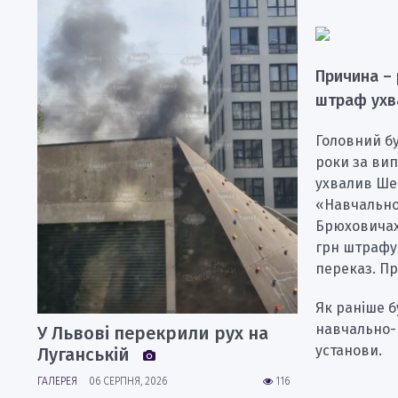
Причина – 
штраф ухв
Головний бу
роки за вип
ухвалив Ше
«Навчально-
Брюховичах 
грн штрафу 
переказ. П
Як раніше б
навчально-р
У Львові перекрили рух на
установи.
Луганській
ГАЛЕРЕЯ
06 СЕРПНЯ, 2026
116