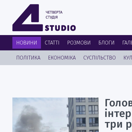
НОВИНИ
СТАТТІ
РОЗМОВИ
БЛОГИ
ГАЛ
ПОЛІТИКА
ЕКОНОМІКА
СУСПІЛЬСТВО
КУЛ
Голо
інте
три 