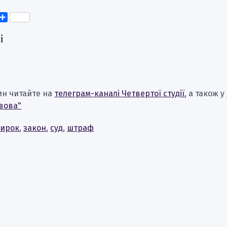
k
er
elegram
Поділитися
і
ин читайте на
телеграм-каналі Четвертої студії
, а також у
вова"
ирок
,
закон
,
суд
,
штраф