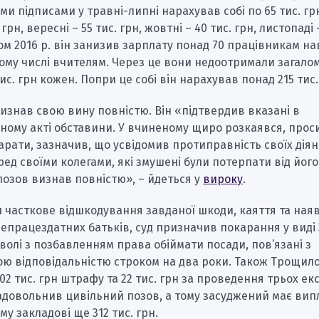
и підписами у травні-липні нарахував собі по 65 тис. грн
 грн, вересні – 55 тис. грн, жовтні – 40 тис. грн, листопаді 
ом 2016 р. він занизив зарплату понад 70 працівникам н
тому числі вчителям. Через це вони недоотримали загалом
тис. грн кожен. Попри це собі він нарахував понад 215 тис.
изнав свою вину повністю. Він «підтвердив вказані в
ному акті обставини. У вчиненому щиро розкаявся, прос
арати, зазначив, що усвідомив протиправність своїх діян
ед своїми колегами, які змушені були потерпати від його 
озов визнав повністю», – йдеться у
вироку
.
часткове відшкодування завданої шкоди, каяття та наяв
епрацездатних батьків, суд призначив покарання у виді 
олі з позбавленням права обіймати посади, пов’язані з
ою відповідальністю строком на два роки. Також Трощил
02 тис. грн штрафу та 22 тис. грн за проведення трьох ек
задовольнив цивільний позов, а тому засуджений має вип
у закладові ще 312 тис. грн.