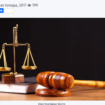
Листопада, 2017
199
k
er
elegram
Поділитися
Ілюстративне фото