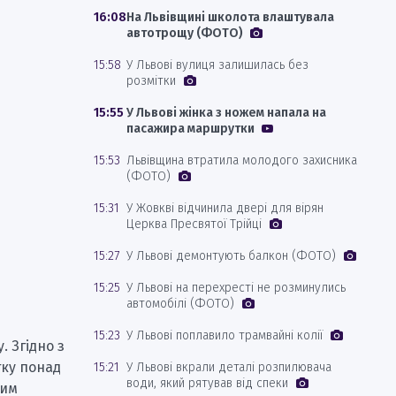
16:08
На Львівщині школота влаштувала
автотрощу (ФОТО)
15:58
У Львові вулиця залишилась без
розмітки
15:55
У Львові жінка з ножем напала на
пасажира маршрутки
15:53
Львівщина втратила молодого захисника
(ФОТО)
15:31
У Жовкві відчинила двері для вірян
Церква Пресвятої Трійці
15:27
У Львові демонтують балкон (ФОТО)
15:25
У Львові на перехресті не розминулись
автомобілі (ФОТО)
15:23
У Львові поплавило трамвайні колії
. Згідно з
тку понад
15:21
У Львові вкрали деталі розпилювача
води, який рятував від спеки
ким