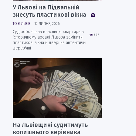
У Львові на Підвальній
знесуть пластикові вікна
ТО Є ЛЬВІВ
12 ЛИПНЯ, 2026
Суд зобов'язав власницю квартири в
327
історичному ареалі Львова замінити
пластикові вікна й двері на автентичні
дерев'яні
На Львівщині судитимуть
колишнього керівника