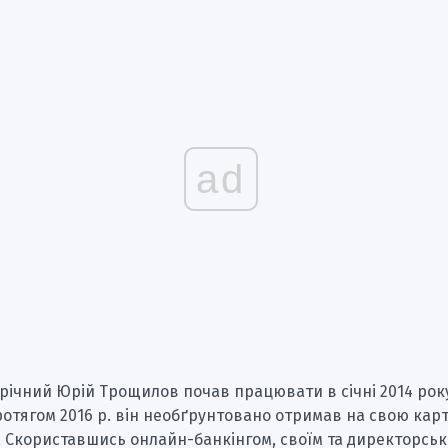
ad
-річний Юрій Трощилов почав працювати в січні 2014 року
отягом 2016 р. він необґрунтовано отримав на свою кар
н. Скориставшись онлайн-банкінгом, своїм та директорсь