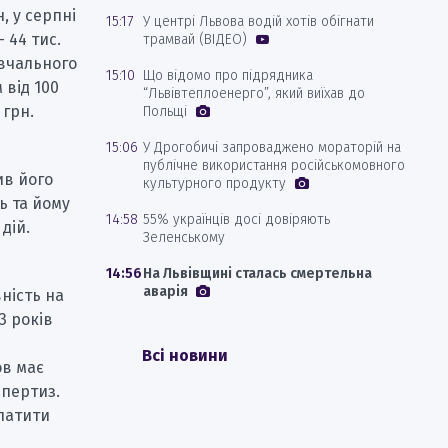
, у серпні
15:17
У центрі Львова водій хотів обігнати
– 44 тис.
трамвай (ВІДЕО)
авчального
15:10
Що відомо про підрядника
 від 100
“Львівтеплоенерго”, який виїхав до
 грн.
Польщі
15:06
У Дрогобичі запроваджено мораторій на
публічне використання російськомовного
ив його
культурного продукту
ь та йому
14:58
55% українців досі довіряють
дій.
Зеленському
14:56
На Львівщині сталась смертельна
аварія
ність на
3 років
Всі новини
ов має
спертиз.
латити