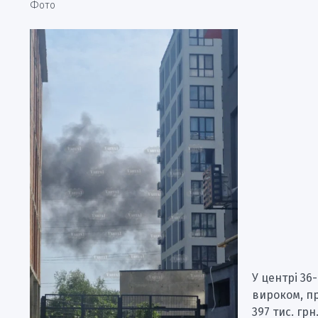
Фото
У центрі 36
вироком, пр
397 тис. гр