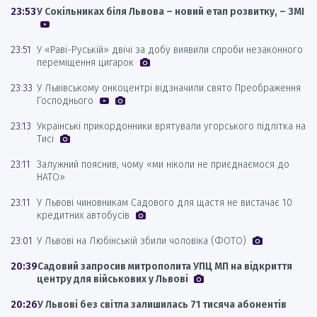
23:53
У Сокільниках біля Львова – новий етап розвитку, – ЗМІ
23:51
У «Раві-Руській» двічі за добу виявили спроби незаконного
переміщення цигарок
23:33
У Львівському онкоцентрі відзначили свято Преображення
Господнього
23:13
Українські прикордонники врятували угорського підлітка на
Тисі
23:11
Залужний пояснив, чому «ми ніколи не приєднаємося до
НАТО»
23:11
У Львові чиновникам Садового для щастя не вистачає 10
кредитних автобусів
23:01
У Львові на Любінській збили чоловіка (ФОТО)
20:39
Садовий запросив митрополита УПЦ МП на відкриття
центру для військових у Львові
20:26
У Львові без світла залишилась 71 тисяча абонентів