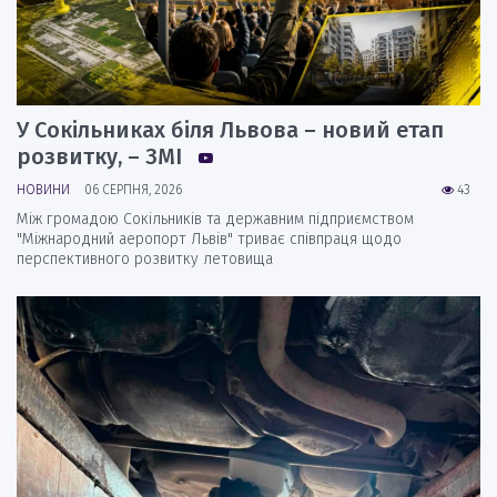
У Сокільниках біля Львова – новий етап
розвитку, – ЗМІ
НОВИНИ
06 СЕРПНЯ, 2026
43
Між громадою Сокільників та державним підприємством
"Міжнародний аеропорт Львів" триває співпраця щодо
перспективного розвитку летовища