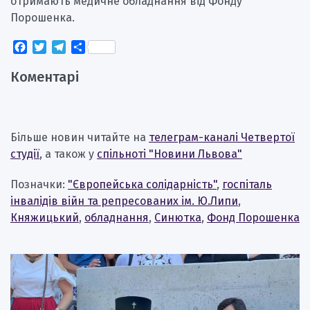
отримають медичне обладнання від Фонду
Порошенка.
Facebook
Twitter
Telegram
Поділитися
Коментарі
Більше новин читайте на
телеграм-каналі Четвертої
студії
, а також у
спільноті "Новини Львова"
Позначки:
"Європейська солідарність"
,
госпіталь
інвалідів війн та репресованих ім. Ю.Липи
,
Княжицький
,
обладнання
,
Синютка
,
Фонд Порошенка