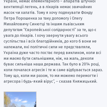
Україні, немає елементарного – апаратів штучної
вентиляції легень, а в лікарів немає звичайних
масок чи халатів. Тому я хочу подякувати Фонду
Петра Порошенка за таку допомогу і Олегу
Михайловичу Синютці та іншим львівським
депутатам “Європейської солідарності” за те, що є
увага до лікарів. І хочу звернути увагу всього
суспільства і всіх благодійників, до кого б вони не
належали, які політичні сили не представляли,
Україна дуже часто постає перед викликом, коли всі
ми маємо бути сильнішими, ніж, на жаль, деколи
буває сильніша наша держава. Так було в 2014 році,
коли почалася агресія і те ж саме відбувається зараз.
Тому що, коли ми разом, то ми можемо перемогти і
агресора і будь-який вірус”, – сказав Княжицький.