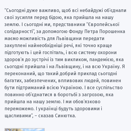
“Сьогодні дуже важливо, щоб всі небайдужі об’єднали
свої зусилля перед бідою, яка прийшла на нашу
землю. І сьогодні ми, представники “Європейської
солідарності”, за допомогою Фонду Петра Порошенка
маємо можливість для Львівщини передати
закуплені найнеобхідніші речі, які точно краще
підготують і цей госпіталь, і всю систему охорони
здоров’я до зустрічі із тим викликом, пандемією, яка
сьогодні прийшла і на Львівщину, і на всю Україну. Я
переконаний, що такий добрий приклад сьогодні
багатих, забезпечених, впливових людей, повинен
бути підтриманий всією Україною. І все суспільство
повинно об’єднатися в боротьбі з загрозою, яка
прийшла на нашу землю. І ми обов’язково
переможемо. І українці будуть здоровими і
щасливими”, – сказав Синютка.