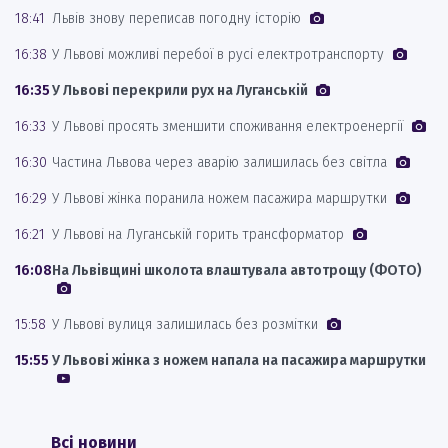
18:41
Львів знову переписав погодну історію
16:38
У Львові можливі перебої в русі електротранспорту
16:35
У Львові перекрили рух на Луганській
16:33
У Львові просять зменшити споживання електроенергії
16:30
Частина Львова через аварію залишилась без світла
16:29
У Львові жінка поранила ножем пасажира маршрутки
16:21
У Львові на Луганській горить трансформатор
16:08
На Львівщині школота влаштувала автотрощу (ФОТО)
15:58
У Львові вулиця залишилась без розмітки
15:55
У Львові жінка з ножем напала на пасажира маршрутки
Всі новини