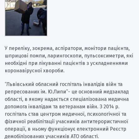
У переліку, зокрема, аспіратори, монітори пацієнта,
шприцові помпи, ларингоскопи, пульсоксиметри, які
необхідні при лікуванні пацієнтів з ускладненнями
коронавірусної хвороби.
“Львівський обласний госпіталь інвалідів війн та
репресованих ім. Ю.Липи”- це основний медзаклад
області, в якому надається спеціалізована медична
допомога інвалідам та ветеранам війн. З 2014 р.
госпіталь став центром медичної, психологічної та
фізичної реабілітації учасників антитерористичної
операції, в ньому функціонує електронний Реєстр
демобілізованих учасників АТО області.