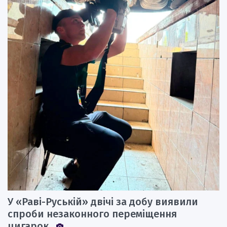
У «Раві-Руській» двічі за добу виявили
спроби незаконного переміщення
цигарок