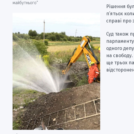
майбутнього”
Рішення бул
п’ятьох кол
справі про 
Суд також 
парламенту 
одного депу
на свободу.
ще трьох па
відсторонен