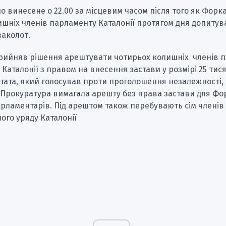
о винесене о 22.00 за місцевим часом після того як Форк
ишніх членів парламенту Каталонії протягом дня допитув
заколот.
прийняв рішення арештувати чотирьох колишніх членів п
Каталонії з правом на внесення застави у розмірі 25 тис
тата, який голосував проти проголошення незалежності,
 Прокуратура вимагала арешту без права застави для Фо
рламентарів. Під арештом також перебувають сім членів
ого уряду Каталонії