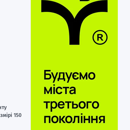
нту
змірі 150