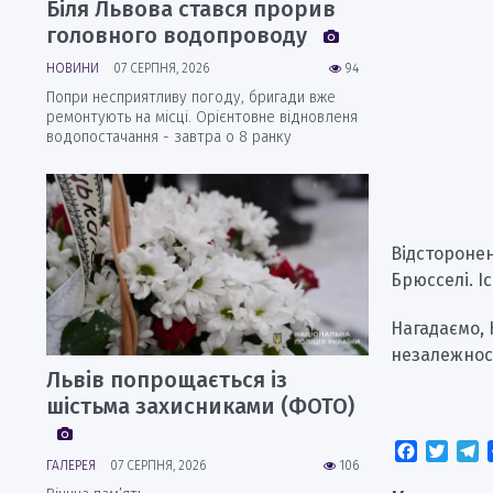
Біля Львова стався прорив
головного водопроводу
НОВИНИ
07 СЕРПНЯ, 2026
94
Попри несприятливу погоду, бригади вже
ремонтують на місці. Орієнтовне відновленя
водопостачання - завтра о 8 ранку
Відсторонен
Брюсселі. І
Нагадаємо, 
незалежност
Львів попрощається із
шістьма захисниками (ФОТО)
Faceboo
Twitt
T
ГАЛЕРЕЯ
07 СЕРПНЯ, 2026
106