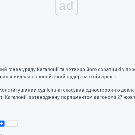
ad
ий глава уряду Каталонії та четверо його соратників пе
спанія видала європейський ордер на їхній арешт.
Конституційний суд Іспанії скасував односторонню декл
і Каталонії, затверджену парламентом автономії 27 жовт
k
er
elegram
Поділитися