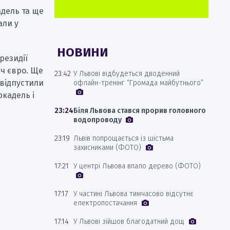
адель та ще
али у
НОВИНИ
резидії
яч євро. Ще
23:42
У Львові відбудеться дводенний
 відпустили
офлайн-тренінг “Громада майбутнього”
ркадель і
23:24
Біля Львова стався прорив головного
водопроводу
23:19
Львів попрощається із шістьма
захисниками (ФОТО)
17:21
У центрі Львова впало дерево (ФОТО)
17:17
У частині Львова тимчасово відсутнє
електропостачання
17:14
У Львові зійшов благодатний дощ