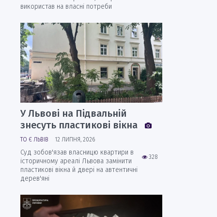
використав на власні потреби
У Львові на Підвальній
знесуть пластикові вікна
ТО Є ЛЬВІВ
12 ЛИПНЯ, 2026
Суд зобов'язав власницю квартири в
328
історичному ареалі Львова замінити
пластикові вікна й двері на автентичні
дерев'яні