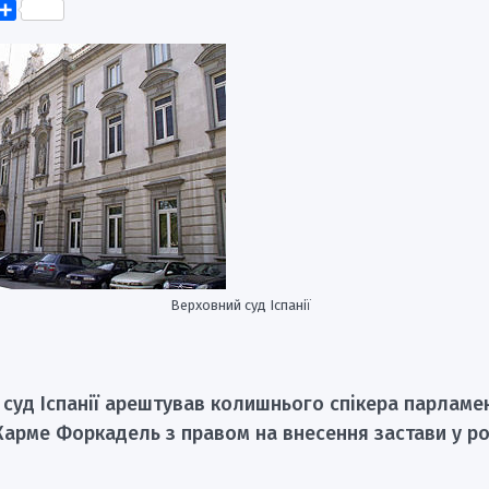
k
er
elegram
Поділитися
Верховний суд Іспанії
суд Іспанії арештував колишнього спікера парламе
Карме Форкадель з правом на внесення застави у ро
о