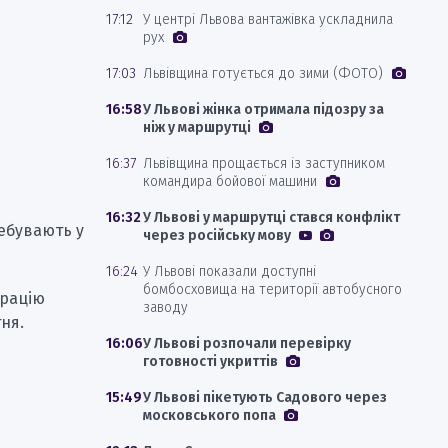
17:12
У центрі Львова вантажівка ускладнила
рух
17:03
Львівщина готується до зими (ФОТО)
16:58
У Львові жінка отримала підозру за
ніж у маршрутці
16:37
Львівщина прощається із заступником
командира бойової машини
16:32
У Львові у маршрутці стався конфлікт
ребувають у
через російську мову
16:24
У Львові показали доступні
бомбосховища на території автобусного
арацію
заводу
ня.
16:06
У Львові розпочали перевірку
готовності укриттів
15:49
У Львові пікетують Садового через
московського попа