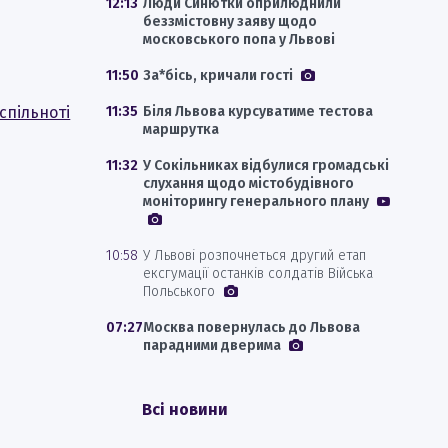
12:13
Люди Синютки оприлюднили
беззмістовну заяву щодо
московського попа у Львові
11:50
За*бісь, кричали гості
спільноті
11:35
Біля Львова курсуватиме тестова
маршрутка
11:32
У Сокільниках відбулися громадські
слухання щодо містобудівного
моніторингу генерального плану
10:58
У Львові розпочнеться другий етап
ексгумації останків солдатів Війська
Польського
07:27
Москва повернулась до Львова
парадними дверима
Всі новини