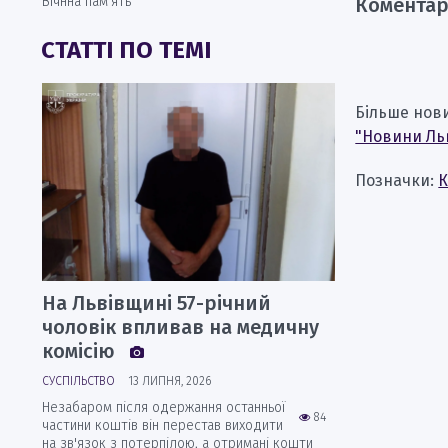
Коментар
Вічнна пам’ять
СТАТТІ ПО ТЕМІ
Більше нов
"Новини Ль
Позначки:
К
На Львівщині 57-річний
чоловік впливав на медичну
комісію
СУСПІЛЬСТВО
13 ЛИПНЯ, 2026
Незабаром після одержання останньої
84
частини коштів він перестав виходити
на зв'язок з потерпілою, а отримані кошти