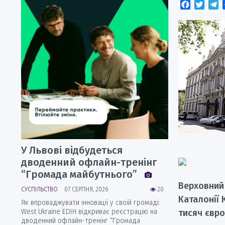
Faceboo
Twitt
T
У Львові відбудеться
дводенний офлайн-тренінг
“Громада майбутнього”
Верховний 
СУСПІЛЬСТВО
07 СЕРПНЯ, 2026
20
Каталонії 
Як впроваджувати інновації у своїй громаді:
West Ukraine EDIH відкриває реєстрацію на
тисяч євр
дводенний офлайн-тренінг “Громада