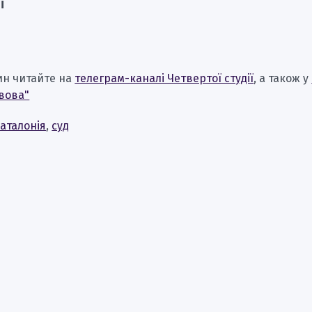
і
ин читайте на
телеграм-каналі Четвертої студії
, а також у
вова"
аталонія
,
суд