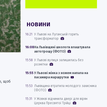
НОВИНИ
16:21
У Львові на Луганській горить
трансформатор
16:08
На Львівщині школота влаштувала
автотрощу (ФОТО)
15:58
У Львові вулиця залишилась без
розмітки
15:55
У Львові жінка з ножем напала на
пасажира маршрутки
о, щоб
15:53
Львівщина втратила молодого захисника
в
(ФОТО)
15:31
У Жовкві відчинила двері для вірян
Церква Пресвятої Трійці