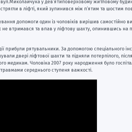
а вул.Миколайчука у дев’ятиповерховому житловому буди
астрягли в ліфті, який зупинився між п’ятим та шостим п
кування допомоги один із чоловіків вирішив самостійно в
к не втримався та впав у ліфтову шахту, опинившись на
дії прибули рятувальники. За допомогою спеціального ін
ували двері ліфтової шахти та підняли потерпілого, після
го медикам. Чоловіка 2007 року народження було госпіта
з травмами середнього ступеня важкості.