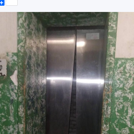
k
er
elegram
Поділитися