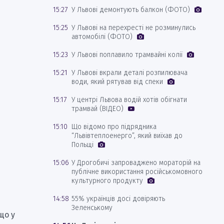
15:27
У Львові демонтують балкон (ФОТО)
15:25
У Львові на перехресті не розминулись
автомобілі (ФОТО)
15:23
У Львові поплавило трамвайні колії
15:21
У Львові вкрали деталі розпилювача
води, який рятував від спеки
15:17
У центрі Львова водій хотів обігнати
трамвай (ВІДЕО)
15:10
Що відомо про підрядника
“Львівтеплоенерго”, який виїхав до
Польщі
15:06
У Дрогобичі запроваджено мораторій на
публічне використання російськомовного
культурного продукту
14:58
55% українців досі довіряють
Зеленському
що у