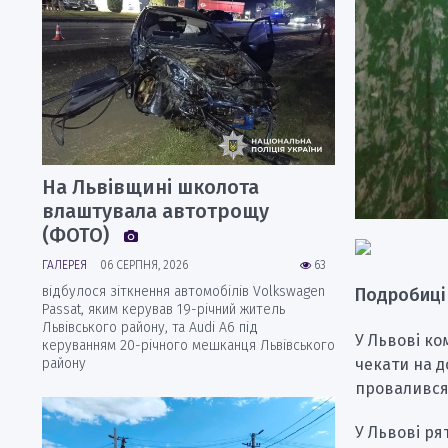
На Львівщині школота
влаштувала автотрощу
(ФОТО)
ГАЛЕРЕЯ
06 СЕРПНЯ, 2026
63
відбулося зіткнення автомобілів Volkswagen
Подробиці
Passat, яким керував 19-річний житель
Львівського району, та Audi А6 під
У Львові ком
керуванням 20-річного мешканця Львівського
району
чекати на д
провалився
У Львові ря