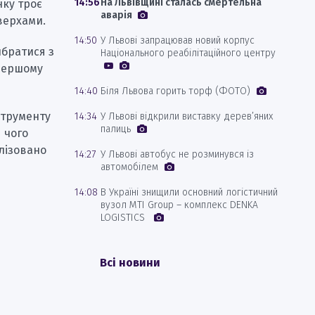
14:56
На Львівщині сталась смертельна
нку троє
аварія
оверхами.
14:50
У Львові запрацював новий корпус
ибратися з
Національного реабілітаційного центру
 першому
14:40
Біля Львова горить торф (ФОТО)
струменту
14:34
У Львові відкрили виставку дерев’яних
палиць
 чого
лізовано
14:27
У Львові автобус не розминувся із
автомобілем
14:08
В Україні знищили основний логістичний
вузол MTI Group – комплекс DENKA
LOGISTICS
Всі новини