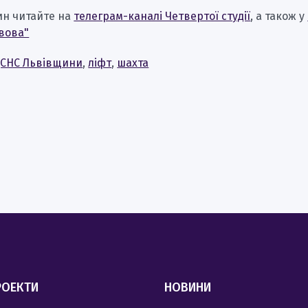
ин читайте на
телеграм-каналі Четвертої студії
, а також у
вова"
СНС Львівщини
,
ліфт
,
шахта
РОЕКТИ
НОВИНИ