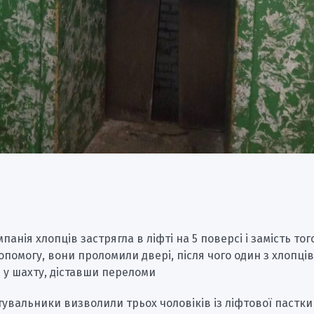
панія хлопців застрягла в ліфті на 5 поверсі і замість тог
опомогу, вони проломили двері, після чого один з хлопці
 у шахту, діставши переломи
тувальники визволили трьох чоловіків із ліфтової пастки