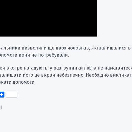
альники визволили ще двох чоловіків, які залишалися в 
опомоги вони не потребували.
и вкотре нагадують: у разі зупинки ліфта не намагайтес
 залишати його це вкрай небезпечно. Необхідно викликат
екати допомоги.
k
er
elegram
Поділитися
і