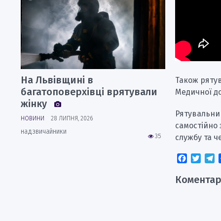
На Львівщині в
Також рятув
багатоповерхівці врятували
Медичної д
жінку
Рятувальник
НОВИНИ
28 ЛИПНЯ, 2026
самостійно
надзвичайники
службу та ч
35
Faceboo
Twitt
T
Коментар