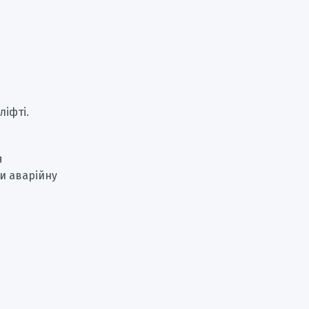
ліфті.
я
и аварійну