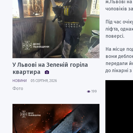
м.Львові н
чоловіків з
Під час очі
ліфта, одна
поверсі.
На місце по
вони деблок
передали йо
У Львові на Зеленій горіла
до лікарні 
квартира
НОВИНИ
05 СЕРПНЯ, 2026
Фото
199