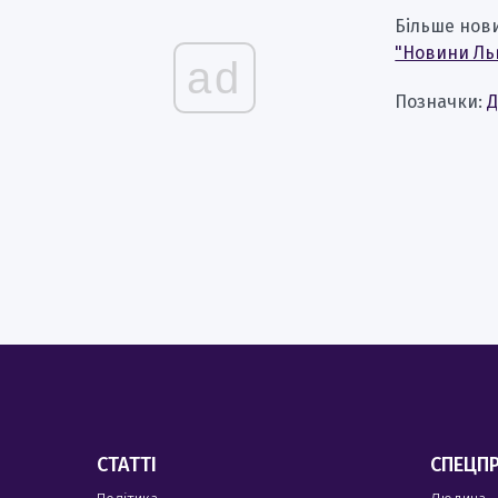
Більше нов
"Новини Ль
ad
Позначки:
Д
СТАТТІ
СПЕЦП