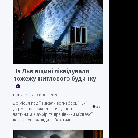
На Львівщині ліквідували
пожежу житлового будинку
НОВИНИ
29 ЛИПНЯ, 2026
До місця події виїхали вогнеборці 12-ї
28
державної пожежно-рятувальної
частини м. Самбір та працівники місцевої
пожежної команди с. Воютичі