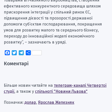
товарами вітчизняного виробництва, створення
ефективного конкурентного середовища шляхом
прискорення інтеграції у спільний ринок ЄС,
підвищення дієвості та прозорості державної
допомоги суб’єктам господарювання, покращення
умов для розвитку малого та середнього бізнесу,
переходу до інноваційної моделі економічного
розвитку”, – зазначають в уряді.
Facebook
Twitter
Telegram
Поділитися
Коментарі
Більше новин читайте на
телеграм-каналі Четвертої
студії
, а також у
спільноті "Новини Львова"
Позначки:
долар
,
Ярослав Железняк