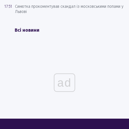
17:51
Синютка прокоментував скандал із московськими попами у
Львові
Всі новини
ad