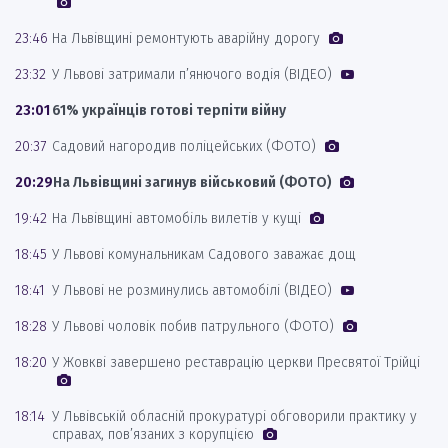
23:46
На Львівщині ремонтують аварійну дорогу
23:32
У Львові затримали п’янючого водія (ВІДЕО)
23:01
61% українців готові терпіти війну
20:37
Садовий нагородив поліцейських (ФОТО)
20:29
На Львівщині загинув військовий (ФОТО)
19:42
На Львівщині автомобіль вилетів у кущі
18:45
У Львові комунальникам Садового заважає дощ
18:41
У Львові не розминулись автомобілі (ВІДЕО)
18:28
У Львові чоловік побив патрульного (ФОТО)
18:20
У Жовкві завершено реставрацію церкви Пресвятої Трійці
18:14
У Львівській обласній прокуратурі обговорили практику у
справах, пов’язаних з корупцією