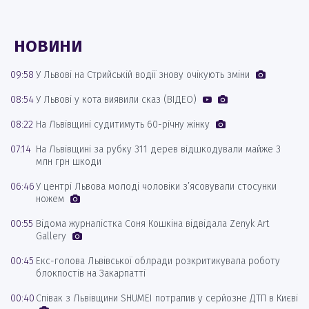
НОВИНИ
09:58
У Львові на Стрийській водії знову очікують зміни
08:54
У Львові у кота виявили сказ (ВІДЕО)
08:22
На Львівщині судитимуть 60-річну жінку
07:14
На Львівщині за рубку 311 дерев відшкодували майже 3
млн грн шкоди
06:46
У центрі Львова молоді чоловіки з’ясовували стосунки
ножем
00:55
Відома журналістка Соня Кошкіна відвідала Zenyk Art
Gallery
00:45
Екс-голова Львівської облради розкритикувала роботу
блокпостів на Закарпатті
00:40
Співак з Львівщини SHUMEI потрапив у серйозне ДТП в Києві