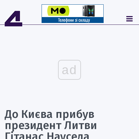
ad
До Києва прибув
президент Литви
Гітанас Науседа