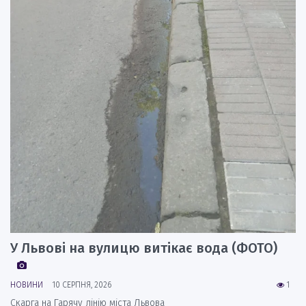
У Львові на вулицю витікає вода (ФОТО)
НОВИНИ
10 СЕРПНЯ, 2026
1
Скарга на Гарячу лінію міста Львова