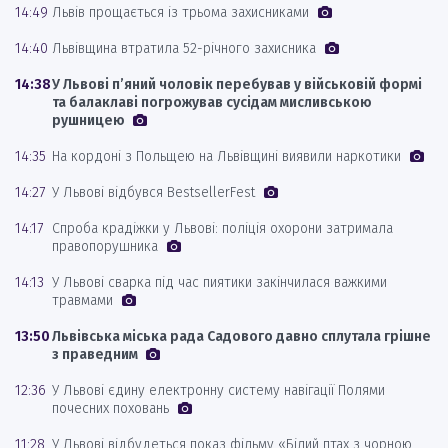
14:49
Львів прощається із трьома захисниками
14:40
Львівщина втратила 52-річного захисника
14:38
У Львові п’яний чоловік перебував у військовій формі
та балаклаві погрожував сусідам мисливською
рушницею
14:35
На кордоні з Польщею на Львівщині виявили наркотики
14:27
У Львові відбувся BestsellerFest
14:17
Спроба крадіжки у Львові: поліція охорони затримала
правопорушника
14:13
У Львові сварка під час пиятики закінчилася важкими
травмами
13:50
Львівська міська рада Садового давно сплутала грішне
з праведним
12:36
У Львові єдину електронну систему навігації Полями
почесних поховань
11:28
У Львові відбудеться показ фільму «Білий птах з чорною