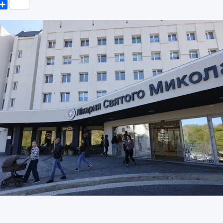
k
er
elegram
Поділитися