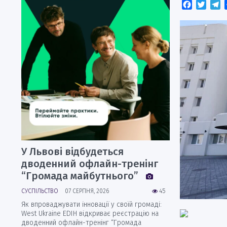
Faceboo
Twitt
T
У Львові відбудеться
дводенний офлайн-тренінг
“Громада майбутнього”
СУСПІЛЬСТВО
07 СЕРПНЯ, 2026
45
Як впроваджувати інновації у своїй громаді:
West Ukraine EDIH відкриває реєстрацію на
дводенний офлайн-тренінг “Громада