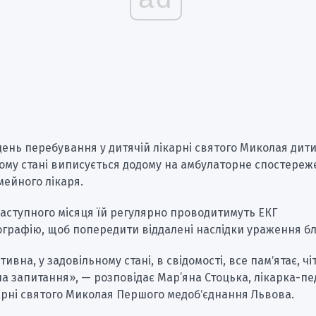
день перебування у дитячій лікарні святого Миколая дит
ому стані виписується додому на амбулаторне спостереж
мейного лікаря.
аступного місяця їй регулярно проводитимуть ЕКГ
ографію, щоб попередити віддалені наслідки ураження б
ивна, у задовільному стані, в свідомості, все памʼятає, чі
на запитання», — розповідає Мар’яна Стоцька, лікарка-п
арні святого Миколая Першого медобʼєднання Львова.