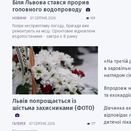
Біля Львова стався прорив
головного водопроводу
НОВИНИ
07 СЕРПНЯ, 2026
169
Попри несприятливу погоду, бригади вже
ремонтують на місці. Орієнтовне відновленя
водопостачання - завтра о 8 ранку
«На третій 
в задовільн
наглядом сі
Впродовж н
та ехокарді
Львів попрощається із
шістьма захисниками (ФОТО)
Дівчинка акт
відповідає 
дитячої лік
ГАЛЕРЕЯ
07 СЕРПНЯ, 2026
177