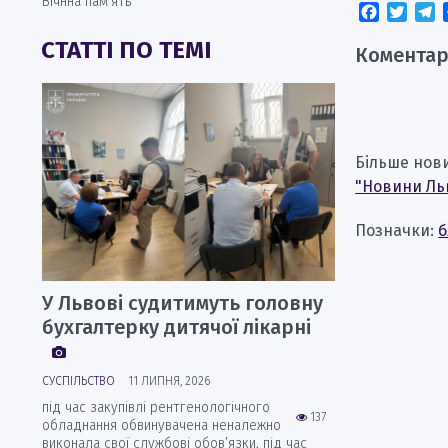
Вічнна пам’ять
Faceboo
Twitt
T
СТАТТІ ПО ТЕМІ
Коментар
Більше нов
"Новини Ль
Позначки:
б
У Львові судитимуть головну
бухгалтерку дитячої лікарні
СУСПІЛЬСТВО
11 ЛИПНЯ, 2026
під час закупівлі рентгенологічного
137
обладнання обвинувачена неналежно
виконала свої службові обов’язки, під час