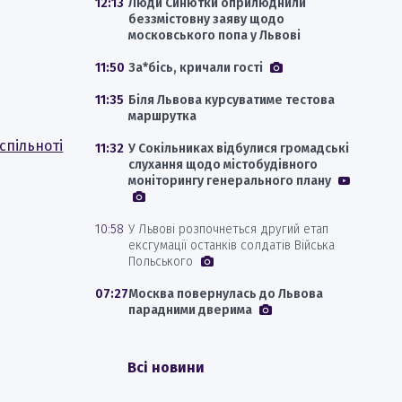
12:13
Люди Синютки оприлюднили
беззмістовну заяву щодо
московського попа у Львові
11:50
За*бісь, кричали гості
11:35
Біля Львова курсуватиме тестова
маршрутка
спільноті
11:32
У Сокільниках відбулися громадські
слухання щодо містобудівного
моніторингу генерального плану
10:58
У Львові розпочнеться другий етап
ексгумації останків солдатів Війська
Польського
07:27
Москва повернулась до Львова
парадними дверима
Всі новини