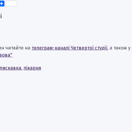
k
er
elegram
Поділитися
і
ин читайте на
телеграм-каналі Четвертої студії
, а також у
вова"
лискавка
,
лікарня