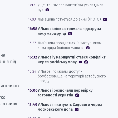
17:12
У центрі Львова вантажівка ускладнила
рух
17:03
Львівщина готується до зими (ФОТО)
16:58
У Львові жінка отримала підозру за
ніж у маршрутці
16:37
Львівщина прощається із заступником
командира бойової машини
ина
16:32
У Львові у маршрутці стався конфлікт
ення під
через російську мову
16:24
У Львові показали доступні
бомбосховища на території автобусного
заводу
лискавкою.
16:06
У Львові розпочали перевірку
готовності укриттів
тко
едіатриня
15:49
У Львові пікетують Садового через
московського попа