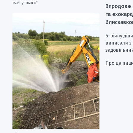
майбутнього”
Впродовж 
та ехокар
блискавк
6-річну дів
виписали з 
задовільний
Про це пи