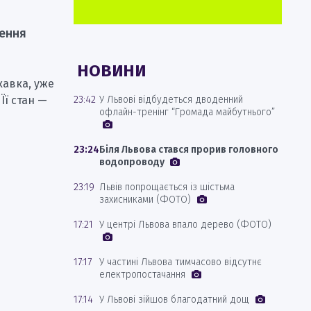
ження
НОВИНИ
кавка, уже
Її стан —
23:42
У Львові відбудеться дводенний
офлайн-тренінг “Громада майбутнього”
23:24
Біля Львова стався прорив головного
водопроводу
23:19
Львів попрощається із шістьма
захисниками (ФОТО)
17:21
У центрі Львова впало дерево (ФОТО)
17:17
У частині Львова тимчасово відсутнє
електропостачання
17:14
У Львові зійшов благодатний дощ