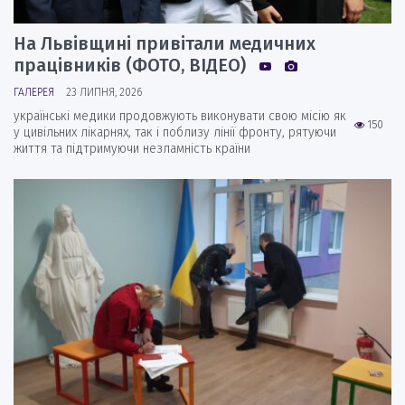
На Львівщині привітали медичних
працівників (ФОТО, ВІДЕО)
ГАЛЕРЕЯ
23 ЛИПНЯ, 2026
українські медики продовжують виконувати свою місію як
150
у цивільних лікарнях, так і поблизу лінії фронту, рятуючи
життя та підтримуючи незламність країни