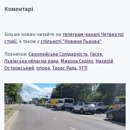
Коментарі
Більше новин читайте на
телеграм-каналі Четвертої
студії
, а також у
спільноті "Новини Львова"
Позначки:
Європейська Солідарність
,
Гасяк
,
Львівська обласна рада
,
Микола Седіло
,
Назарій
Островський
,
опора
,
Тарас Радь
,
УГП