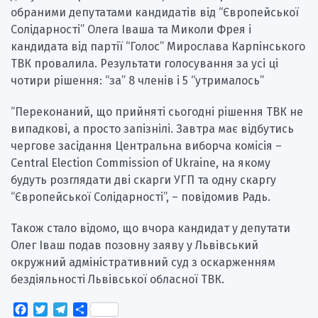
обраними депутатами кандидатів від “Європейської
Солідарності” Олега Іваша та Миколи Фрея і
кандидата від партії “Голос” Мирослава Карпінського
ТВК провалила. Результати голосування за усі ці
чотири рішення: “за” 8 членів і 5 “утрималось”
“Переконаний, що прийняті сьогодні рішення ТВК не
випадкові, а просто запізнілі. Завтра має відбутись
чергове засідання Центральна виборча комісія –
Central Election Commission of Ukraine, на якому
будуть розглядати дві скарги УГП та одну скаргу
“Європейської Солідарності”, – повідомив Радь.
Також стало відомо, що вчора кандидат у депутати
Олег Іваш подав позовну заяву у Львівський
окружний адміністративний суд з оскарженням
бездіяльності Львівської обласної ТВК.
Facebook
Twitter
Telegram
Поділитися