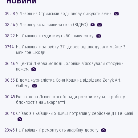
НОВИНИ
09:58
У Львові на Стрийській водії знову очікують зміни
08:54
У Львові у кота виявили сказ (ВІДЕО)
08:22
На Львівщині судитимуть 60-річну жінку
07:14
На Львівщині за рубку 311 дерев відшкодували майже 3
млн грн шкоди
06:46
У центрі Львова молоді чоловіки з’ясовували стосунки
ножем
00:55
Відома журналістка Соня Кошкіна відвідала Zenyk Art
Gallery
00:45
Екс-голова Львівської облради розкритикувала роботу
блокпостів на Закарпатті
00:40
Співак з Львівщини SHUMEI потрапив у серйозне ДТП в Києві
23:46
На Львівщині ремонтують аварійну дорогу