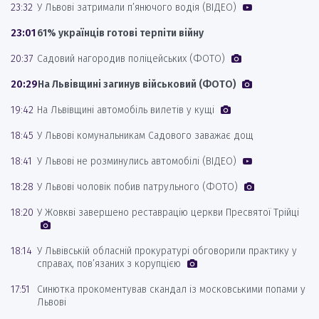
23:32
У Львові затримали п’янючого водія (ВІДЕО)
23:01
61% українців готові терпіти війну
20:37
Садовий нагородив поліцейських (ФОТО)
20:29
На Львівщині загинув військовий (ФОТО)
19:42
На Львівщині автомобіль вилетів у кущі
18:45
У Львові комунальникам Садового заважає дощ
18:41
У Львові не розминулись автомобілі (ВІДЕО)
18:28
У Львові чоловік побив патрульного (ФОТО)
18:20
У Жовкві завершено реставрацію церкви Пресвятої Трійці
18:14
У Львівській обласній прокуратурі обговорили практику у
справах, пов’язаних з корупцією
17:51
Синютка прокоментував скандал із московськими попами у
Львові