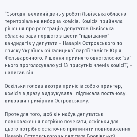
“Сьогодні великий день у роботі Львівська обласна
територіальна виборча комісія. Комісія прийняла
рішення про реєстрацію депутатом Львівська
обласна рада першого з шести “підвішаних”
кандидатів у депутати – Назарія Островського по
списку Української галицької партії замість Юрія
Фольварочного. Рішення прийнято одноголосно: “за”
нього проголосувало усі 13 присутніх членів комісії”, –
написав він.
Оскільки голова вкотре приніс із собою принтер,
комісія відразу видрукувала і підписала постанову,
видавши примірник Островському.
Проте для того, щоб він набув депутатські
повноваження потрібно почекати, оскільки для
цього потрібно остаточно припинити повноваження
Назарія Островського як депутата Бродівської