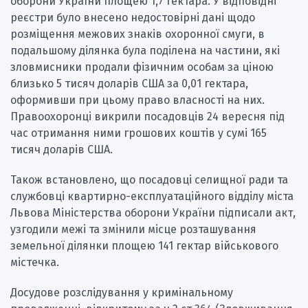
оборони України площею 1,7 гектара. У відповідні
реєстри було внесено недостовірні дані щодо
розміщення межових знаків охоронної смуги, в
подальшому ділянка була поділена на частини, які
зловмисники продали фізичним особам за ціною
близько 5 тисяч доларів США за 0,01 гектара,
оформивши при цьому право власності на них.
Правоохоронці викрили посадовців 24 вересня під
час отримання ними грошових коштів у сумі 165
тисяч доларів США.
Також встановлено, що посадовці селищної ради та
службовці квартирно-експлуатаційного відділу міста
Львова Міністерства оборони України підписали акт,
узгодили межі та змінили місце розташування
земельної ділянки площею 141 гектар військового
містечка.
Досудове розслідування у кримінальному