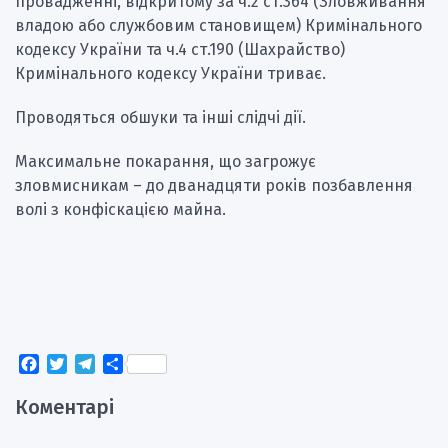
провадженні, відкритому за ч.2 ст.364 (Зловживання
владою або службовим становищем) Кримінального
кодексу України та ч.4 ст.190 (Шахрайство)
Кримінального кодексу України триває.
Проводяться обшуки та інші слідчі дії.
Максимальне покарання, що загрожує
зловмисникам – до дванадцяти років позбавлення
волі з конфіскацією майна.
Facebook
Twitter
Telegram
Поділитися
Коментарі