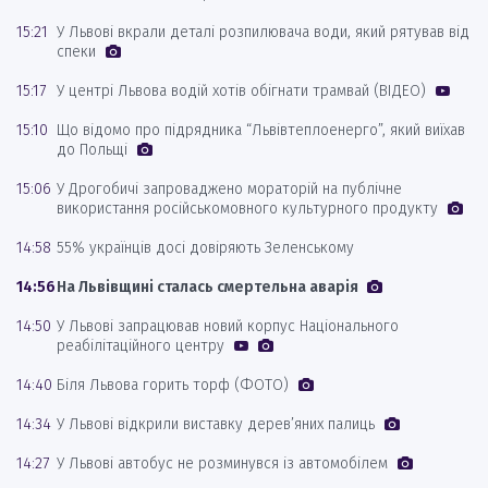
15:21
У Львові вкрали деталі розпилювача води, який рятував від
спеки
15:17
У центрі Львова водій хотів обігнати трамвай (ВІДЕО)
15:10
Що відомо про підрядника “Львівтеплоенерго”, який виїхав
до Польщі
15:06
У Дрогобичі запроваджено мораторій на публічне
використання російськомовного культурного продукту
14:58
55% українців досі довіряють Зеленському
14:56
На Львівщині сталась смертельна аварія
14:50
У Львові запрацював новий корпус Національного
реабілітаційного центру
14:40
Біля Львова горить торф (ФОТО)
14:34
У Львові відкрили виставку дерев’яних палиць
14:27
У Львові автобус не розминувся із автомобілем