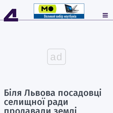
ad
Біля Львова посадовці
селищної ради
продавали землі