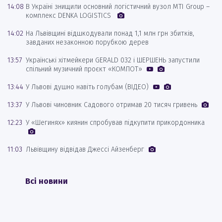
14:08
В Україні знищили основний логістичний вузол MTI Group –
комплекс DENKA LOGISTICS
14:02
На Львівщині відшкодували понад 1,1 млн грн збитків,
завданих незаконною порубкою дерев
13:57
Українські хітмейкери GERALD 032 і ШЕРШЕНЬ запустили
спільний музичний проєкт «КОМПОТ»
13:44
У Львові душно навіть голубам (ВІДЕО)
13:37
У Львові чиновник Садового отримав 20 тисяч гривень
12:23
У «Шегинях» киянин спробував підкупити прикордонника
11:03
Львівщину відвідав Джессі Айзенберг
Всі новини