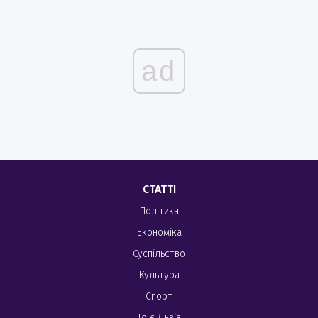
ad
СТАТТІ
Політика
Економіка
Суспільство
Культура
Спорт
То є Львів