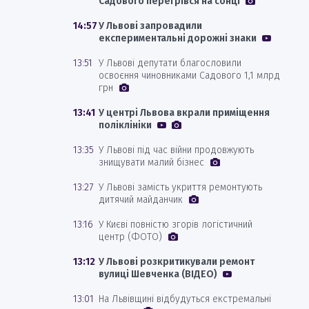
Садового перегрівся на сонці
14:57
У Львові запровадили
експериментальні дорожні знаки
13:51
У Львові депутати благословили
освоєння чиновниками Садового 1,1 млрд
грн
13:41
У центрі Львова вкрали приміщення
поліклініки
13:35
У Львові під час війни продовжують
знищувати малий бізнес
13:27
У Львові замість укриття ремонтують
дитячий майданчик
13:16
У Києві повністю згорів логістичний
центр (ФОТО)
13:12
У Львові розкритикували ремонт
вулиці Шевченка (ВІДЕО)
13:01
На Львівщині відбудуться екстремальні