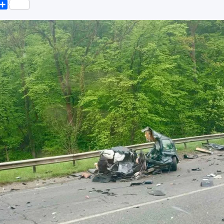
k
er
elegram
Поділитися