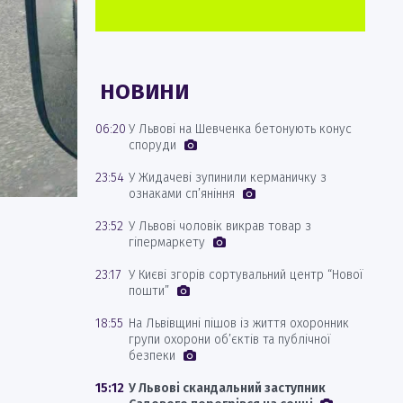
НОВИНИ
06:20
У Львові на Шевченка бетонують конус
споруди
23:54
У Жидачеві зупинили керманичку з
ознаками сп’яніння
23:52
У Львові чоловік викрав товар з
гіпермаркету
23:17
У Києві згорів сортувальний центр “Нової
пошти”
18:55
На Львівщині пішов із життя охоронник
групи охорони об’єктів та публічної
безпеки
15:12
У Львові скандальний заступник