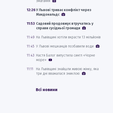
змагання
12:26
У Львові триває конфлікт через
Макдональдс
11:53
Садовий продовжує втручатись у
справи сусідньої громади
11:49
На Львівщині хотіли вкрасти 13 мільйонів
11:45
У Львові мешканців позбавили води
11:43
Настя Балог випустила сингл «Чорне
море»
11:11
На Львівщині знайшли живою жінку, яка
три дні вважалася зниклою
Всі новини