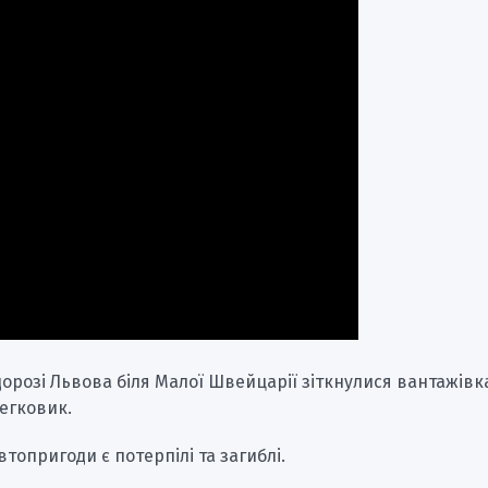
 дорозі Львова біля Малої Швейцарії зіткнулися вантажівк
егковик.
втопригоди є потерпілі та загиблі.