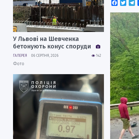
Faceboo
Twitt
T
У Львові на Шевченка
бетонують конус споруди
ГАЛЕРЕЯ
06 СЕРПНЯ, 2026
142
Фото