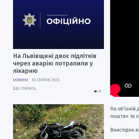
На Львівщині двоє підлітків
через аварію потрапили у
лікарню
НОВИНИ
03 СЕРПНЯ, 2026
Що сталось
41
На обʼїзній
пошти» та л
Внаслідок а