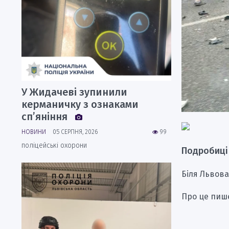
У Жидачеві зупинили
керманичку з ознаками
сп’яніння
НОВИНИ
05 СЕРПНЯ, 2026
99
поліцейські охорони
Подробиці
Біля Львова
Про це пи