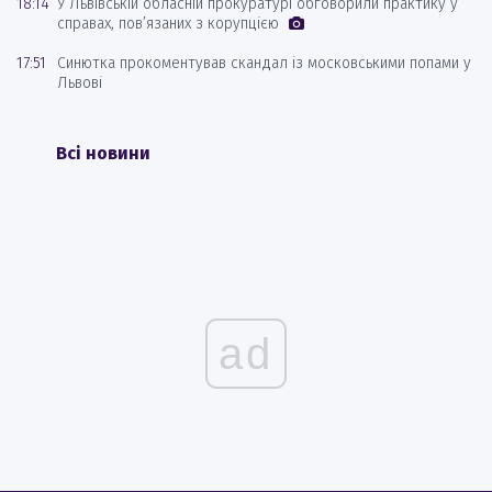
18:14
У Львівській обласній прокуратурі обговорили практику у
справах, пов’язаних з корупцією
17:51
Синютка прокоментував скандал із московськими попами у
Львові
Всі новини
ad