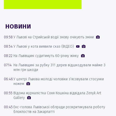
НОВИНИ
09:58
У Львові на Стрийській водії знову очікують зміни
08:54
У Львові у кота виявили сказ (ВІДЕО)
08:22
На Львівщині судитимуть 60-річну жінку
07:14
На Львівщині за рубку 311 дерев відшкодували майже 3
млн грн шкоди
06:46
У центрі Львова молоді чоловіки з’ясовували стосунки
ножем
00:55
Відома журналістка Соня Кошкіна відвідала Zenyk Art
Gallery
00:45
Екс-голова Львівської облради розкритикувала роботу
блокпостів на Закарпатті