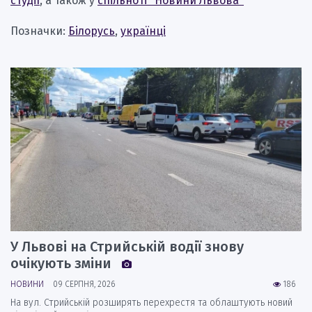
студії
, а також у
спільноті "Новини Львова"
Позначки:
Білорусь
,
українці
У Львові на Стрийській водії знову
очікують зміни
НОВИНИ
09 СЕРПНЯ, 2026
186
На вул. Стрийській розширять перехрестя та облаштують новий