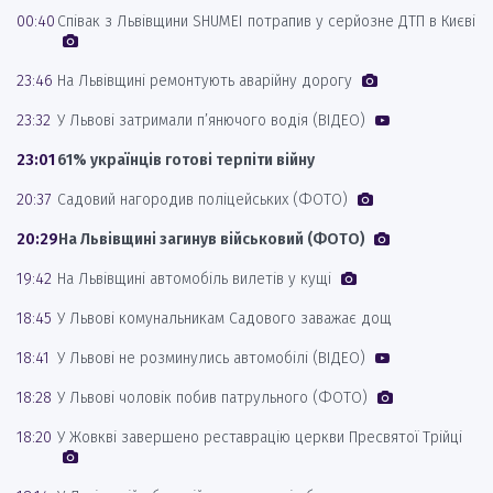
00:40
Співак з Львівщини SHUMEI потрапив у серйозне ДТП в Києві
23:46
На Львівщині ремонтують аварійну дорогу
23:32
У Львові затримали п’янючого водія (ВІДЕО)
23:01
61% українців готові терпіти війну
20:37
Садовий нагородив поліцейських (ФОТО)
20:29
На Львівщині загинув військовий (ФОТО)
19:42
На Львівщині автомобіль вилетів у кущі
18:45
У Львові комунальникам Садового заважає дощ
18:41
У Львові не розминулись автомобілі (ВІДЕО)
18:28
У Львові чоловік побив патрульного (ФОТО)
18:20
У Жовкві завершено реставрацію церкви Пресвятої Трійці