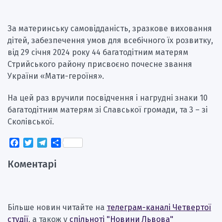
За материнську самовідданість, зразкове виховання
дітей, забезпечення умов для всебічного їх розвитку,
від 29 січня 2024 року 44 багатодітним матерям
Стрийського району присвоєно почесне звання
України «Мати-героїня».
На цей раз вручили посвідчення і нагрудні знаки 10
багатодітним матерям зі Славської громади, та 3 – зі
Сколівської.
Facebook
Twitter
Telegram
Поділитися
Коментарі
Більше новин читайте на
телеграм-каналі Четвертої
студії
, а також у
спільноті "Новини Львова"