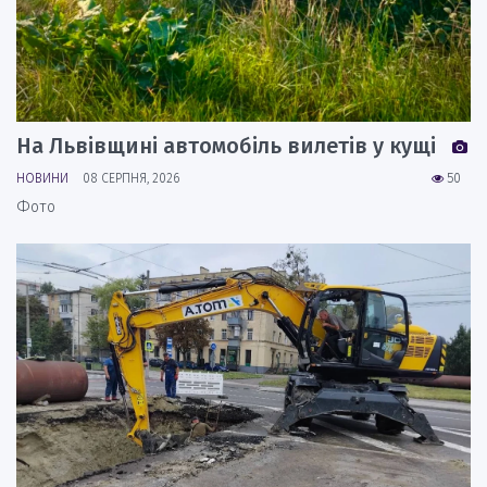
На Львівщині автомобіль вилетів у кущі
НОВИНИ
08 СЕРПНЯ, 2026
50
Фото