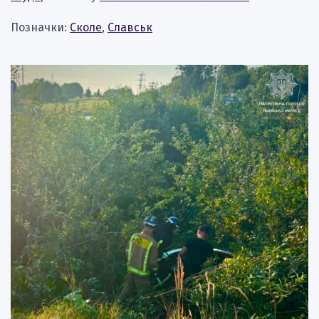
Позначки:
Сколе
,
Славськ