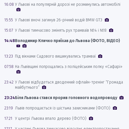
16:08
У Львові на популярній дорозі не розминулись автомобілі
15:55
У Львові вночі загинув 26-річний водій BMW GT3
15:07
У Львові тимчасово змінять рух трамваїв №4 і №8
14:48
Володимир Кличко приїхав до Львова (ФОТО, ВІДЕО)
13:23
Під вікнами Садового вишикувались трамваї
07:58
На Львівщині попрощались з поліцейським полку «Сафарі»
23:42
У Львові відбудеться дводенний офлайн-тренінг “Громада
майбутнього”
23:24
Біля Львова стався прорив головного водопроводу
23:19
Львів попрощається із шістьма захисниками (ФОТО)
17:21
У центрі Львова впало дерево (ФОТО)
17:17
У частині Львова тимчасово відсутнє електропостачання