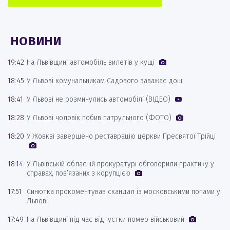
НОВИНИ
19:42
На Львівщині автомобіль вилетів у кущі
18:45
У Львові комунальникам Садового заважає дощ
18:41
У Львові не розминулись автомобілі (ВІДЕО)
18:28
У Львові чоловік побив патрульного (ФОТО)
18:20
У Жовкві завершено реставрацію церкви Пресвятої Трійці
18:14
У Львівській обласній прокуратурі обговорили практику у
справах, пов’язаних з корупцією
17:51
Синютка прокоментував скандал із московськими попами у
Львові
17:49
На Львівщині під час відпустки помер військовий