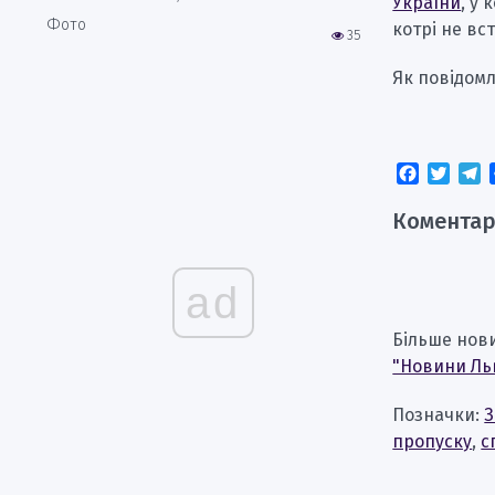
України
, у
Фото
котрі не вс
35
Як повідомл
Faceboo
Twitt
T
Коментар
ad
Більше нов
"Новини Ль
Позначки:
З
пропуску
,
с