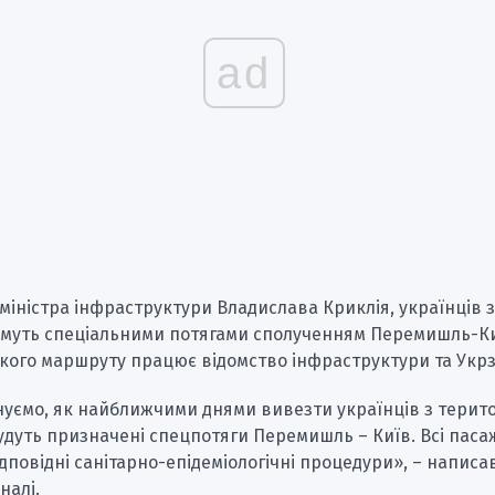
ad
міністра інфраструктури Владислава Криклія, українців 
муть спеціальними потягами сполученням Перемишль-Ки
кого маршруту працює відомство інфраструктури та Укрз
уємо, як найближчими днями вивезти українців з терито
удуть призначені спецпотяги Перемишль – Київ. Всі пас
дповідні санітарно-епідеміологічні процедури», – написав
налі.