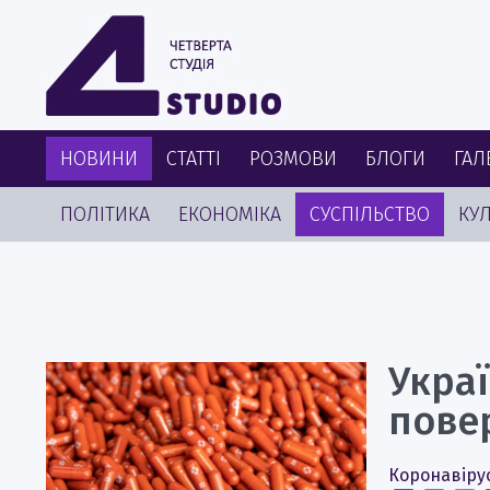
НОВИНИ
СТАТТІ
РОЗМОВИ
БЛОГИ
ГАЛ
ПОЛІТИКА
ЕКОНОМІКА
СУСПІЛЬСТВО
КУЛ
Укра
повер
Коронавіру