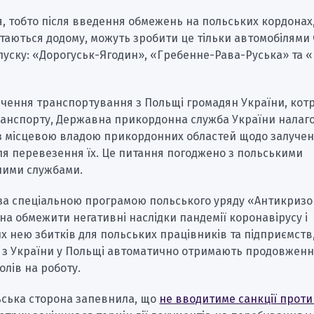
я, тобто після введення обмежень на польських кордонах,
таються додому, можуть зробити це тільки автомобілями
пуску: «Дорогуськ-Ягодин», «Гребенне-Рава-Руська» та 
.
ечення транспортування з Польщі громадян України, котр
ранспорту, Державна прикордонна служба України налаг
з місцевою владою прикордонних областей щодо залуче
ля перевезення їх. Це питання погоджено з польськими
ими службами.
 за спеціальною програмою польського уряду «Антикриз
а обмежити негативні наслідки пандемії коронавірусу і
 нею збитків для польських працівників та підприємств
 з України у Польщі автоматично отримають продовженн
зволів на роботу.
ьська сторона запевнила, що
не вводитиме санкції проти