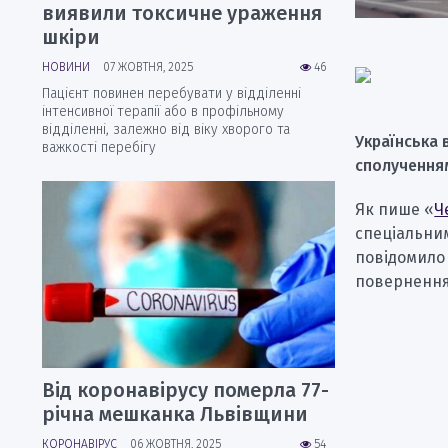
виявили токсичне ураження
шкіри
НОВИНИ
07 ЖОВТНЯ, 2025
46
Пацієнт повинен перебувати у відділенні
інтенсивної терапії або в профільному
відділенні, залежно від віку хворого та
Українська 
важкості перебігу
сполученням
Як пише «
Ч
спеціальним
повідомило 
поверненням
Від коронавірусу померла 77-
річна мешканка Львівщини
КОРОНАВІРУС
06 ЖОВТНЯ, 2025
54