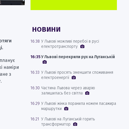
НОВИНИ
отяги
16:38
У Львові можливі перебої в русі
електротранспорту
і.
16:35
У Львові перекрили рух на Луганській
 планує
і наміри
16:33
У Львові просять зменшити споживання
ане з
електроенергії
.
16:30
Частина Львова через аварію
залишилась без світла
16:29
У Львові жінка поранила ножем пасажира
маршрутки
16:21
У Львові на Луганській горить
трансформатор