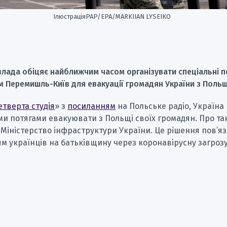
ІлюстраціяPAP/EPA/MARKIIAN LYSEIKO
влада обіцяє найближчим часом організувати спеціальні п
 Перемишль-Київ для евакуації громадян України з Польщ
етверта студія
» з
посиланням
на Польське радіо, Україна
и потягами евакуювати з Польщі своїх громадян. Про так
Міністерство інфраструктури України. Це рішення пов’яз
 українців на батьківщину через коронавірусну загрозу