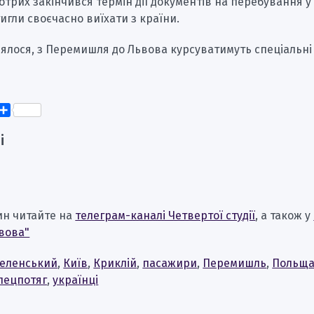
 котрих закінчився термін дії документів на перебування у 
тигли своєчасно виїхати з країни.
ялося, з Перемишля до Львова курсуватимуть спеціальні 
k
er
elegram
Поділитися
і
ин читайте на
телеграм-каналі Четвертої студії
, а також у
вова"
еленський
,
Київ
,
Криклій
,
пасажири
,
Перемишль
,
Польщ
пецпотяг
,
українці