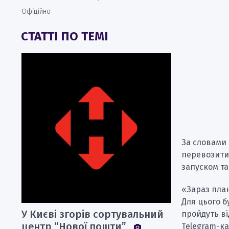
Офіційно
СТАТТІ ПО ТЕМІ
За словами 
перевозити
запуском та
«Зараз план
Для цього б
У Києві згорів сортувальний
пройдуть ві
центр “Нової пошти”
Telegram-ка