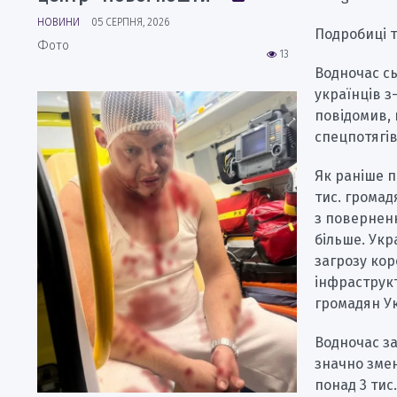
НОВИНИ
05 СЕРПНЯ, 2026
Подробиці т
Фото
13
Водночас с
українців з
повідомив,
спецпотягів
Як раніше п
тис. громад
з поверненн
більше. Укр
загрозу кор
інфраструкт
громадян У
Водночас за
значно зме
понад 3 тис