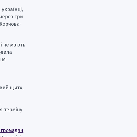
 українці,
 через три
«Корчова-
і не мають
одила
ння
овий щит»,
,
я терміну
 громадян