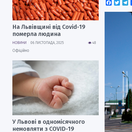
Faceboo
Twitt
T
На Львівщині від Covid-19
померла людина
НОВИНИ
06 ЛИСТОПАДА, 2025
48
Офіційно
У Львові в одномісячного
немовляти з COVID-19