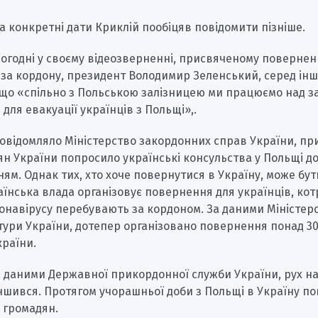
а конкретні дати Криклій пообіцяв повідомити пізніше.
ьогодні у своєму відеозверненні, присвяченому поверне
-за кордону, президент Володимир Зеленський, серед інш
 що «спільно з Польською залізницею ми працюємо над з
 для евакуації українців з Польщі»,.
овідомляло Міністерство закордонних справ України, пр
ян України попросило українські консульства у Польщі д
ям. Однак тих, хто хоче повернутися в Україну, може бут
аїнська влада організовує повернення для українців, кот
онавірусу перебувають за кордоном. За даними Міністер
ури України, дотепер організовано повернення понад 30
країни.
 даними Державної прикордонної служби України, рух на
ншився. Протягом учорашньої доби з Польщі в Україну п
. громадян.