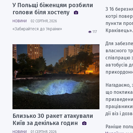
У Польщі біженцям розбили
З 16 березн
голови біля хостелу
котрі повер
НОВИНИ
02 СЕРПНЯ, 2026
пункти про
«Забирайтеся до України»
Краківець»
117
Для забезп
власного т
співпрацю 
автобусів д
прикордонн
Нагадаємо,
що покликан
призведених
працівники
дії віз і до
Близько 30 ракет атакували
Київ за декілька годин
Раніше пол
НОВИНИ
01 СЕРПНЯ, 2026