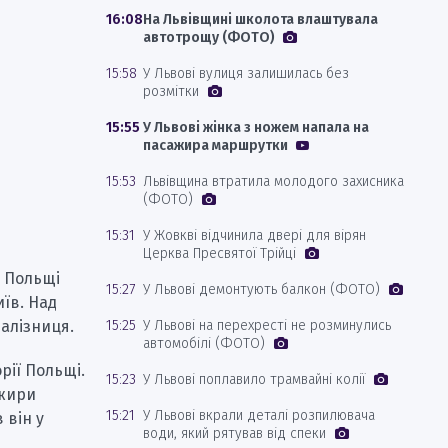
16:08
На Львівщині школота влаштувала
автотрощу (ФОТО)
15:58
У Львові вулиця залишилась без
розмітки
15:55
У Львові жінка з ножем напала на
пасажира маршрутки
15:53
Львівщина втратила молодого захисника
(ФОТО)
15:31
У Жовкві відчинила двері для вірян
Церква Пресвятої Трійці
з Польщі
15:27
У Львові демонтують балкон (ФОТО)
їв. Над
алізниця.
15:25
У Львові на перехресті не розминулись
автомобілі (ФОТО)
рії Польщі.
15:23
У Львові поплавило трамвайні колії
ажири
15:21
У Львові вкрали деталі розпилювача
 він у
води, який рятував від спеки