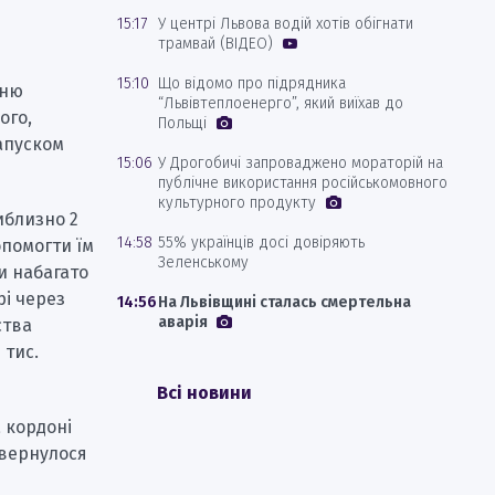
15:17
У центрі Львова водій хотів обігнати
трамвай (ВІДЕО)
15:10
Що відомо про підрядника
нню
“Львівтеплоенерго”, який виїхав до
ого,
Польщі
апуском
15:06
У Дрогобичі запроваджено мораторій на
публічне використання російськомовного
культурного продукту
иблизно 2
14:58
55% українців досі довіряють
опомогти їм
Зеленському
и набагато
рі через
14:56
На Львівщині сталась смертельна
аварія
ства
 тис.
Всі новини
 кордоні
овернулося