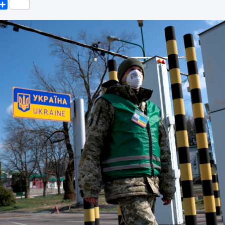
k
er
elegram
Поділитися