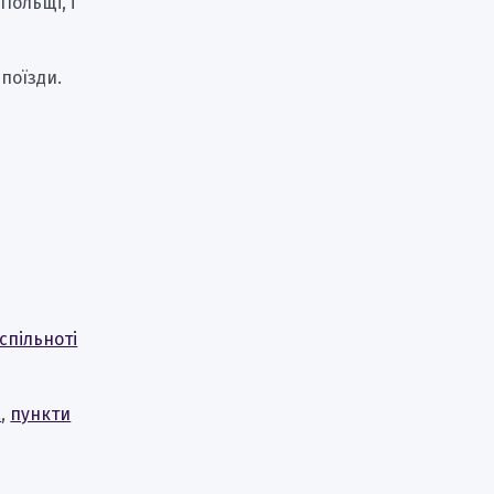
Польщі, і
поїзди.
спільноті
а
,
пункти