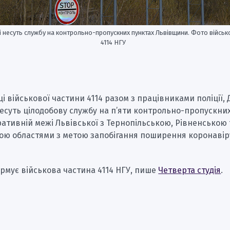
і несуть службу на контрольно-пропускних пунктах Львівщини. Фото військ
4114 НГУ
і військової частини 4114 разом з працівниками поліції, 
есуть цілодобову службу на п’яти контрольно-пропускни
ративній межі Львівської з Тернопільською, Рівненською 
ою областями з метою запобігання поширення коронавір
рмує військова частина 4114 НГУ, пише
Четверта студія
.