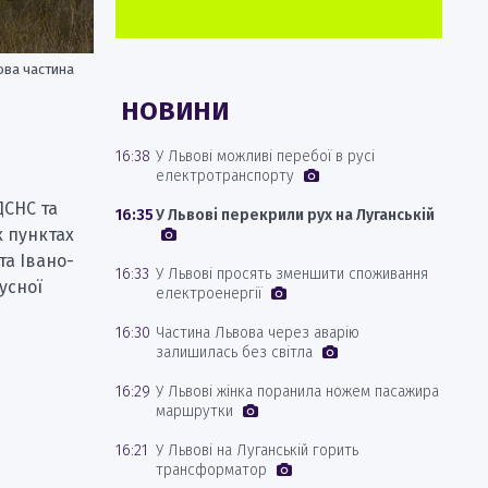
ова частина
НОВИНИ
16:38
У Львові можливі перебої в русі
електротранспорту
ДСНС та
16:35
У Львові перекрили рух на Луганській
х пунктах
та Івано-
16:33
У Львові просять зменшити споживання
усної
електроенергії
16:30
Частина Львова через аварію
залишилась без світла
16:29
У Львові жінка поранила ножем пасажира
маршрутки
16:21
У Львові на Луганській горить
трансформатор