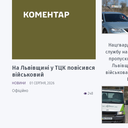
Нацгвард
службу на
пропуск
Львівщ
На Львівщині у ТЦК повісився
військова
військовий
НОВИНИ
01 СЕРПНЯ, 2026
Офіційно
248