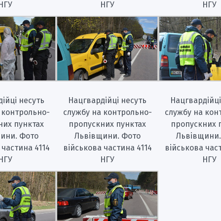
НГУ
НГУ
НГУ
ійці несуть
Нацгвардійці несуть
Нацгвардійці
 контрольно-
службу на контрольно-
службу на кон
них пунктах
пропускних пунктах
пропускних 
ини. Фото
Львівщини. Фото
Львівщини.
 частина 4114
військова частина 4114
військова час
НГУ
НГУ
НГУ