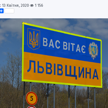
с
13 Квітня, 2020
1 156
k
er
elegram
Поділитися