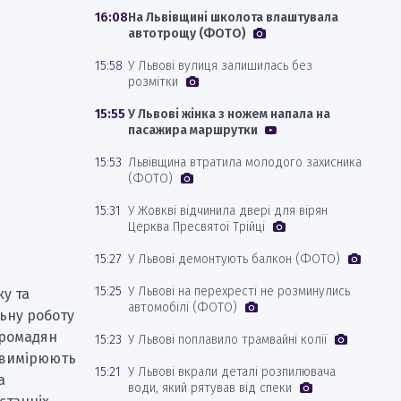
16:08
На Львівщині школота влаштувала
автотрощу (ФОТО)
15:58
У Львові вулиця залишилась без
розмітки
15:55
У Львові жінка з ножем напала на
пасажира маршрутки
15:53
Львівщина втратила молодого захисника
(ФОТО)
15:31
У Жовкві відчинила двері для вірян
Церква Пресвятої Трійці
15:27
У Львові демонтують балкон (ФОТО)
15:25
У Львові на перехресті не розминулись
у та
автомобілі (ФОТО)
ьну роботу
громадян
15:23
У Львові поплавило трамвайні колії
и вимірюють
15:21
У Львові вкрали деталі розпилювача
а
води, який рятував від спеки