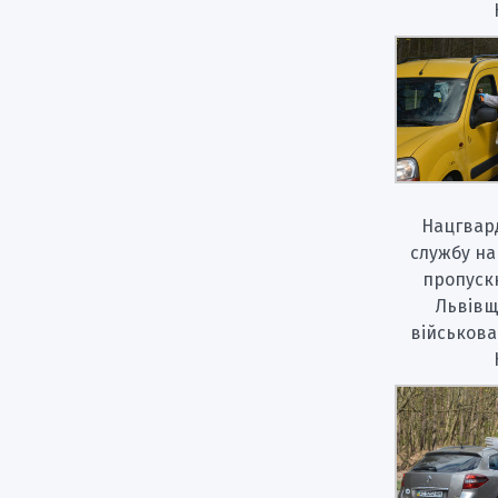
Нацгвард
службу на
пропуск
Львівщ
військова