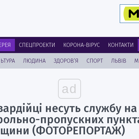
ЕРЕЯ
СПЕЦПРОЕКТИ
КОРОНА-ВІРУС
КОНТАКТИ
ЬТУРА
ЛЮДИНА
ЗДОРОВ’Я
СПОРТ
ЛЬВІВ
М
ad
ардійці несуть службу на
рольно-пропускних пункт
вщини (ФОТОРЕПОРТАЖ)