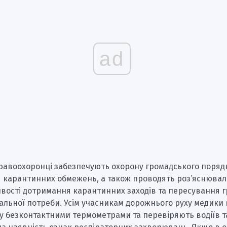
ad
правоохоронці забезпечують охорону громадського порядк
 карантинних обмежень, а також проводять роз’яснювал
вості дотримання карантинних заходів та пересування 
гальної потреби. Усім учасникам дорожнього руху медик
у безконтактними термометрами та перевіряють водіїв т