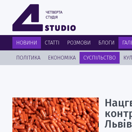
НОВИНИ
СТАТТІ
РОЗМОВИ
БЛОГИ
ГАЛ
ПОЛІТИКА
ЕКОНОМІКА
СУСПІЛЬСТВО
КУЛ
Нацгв
конт
Льві