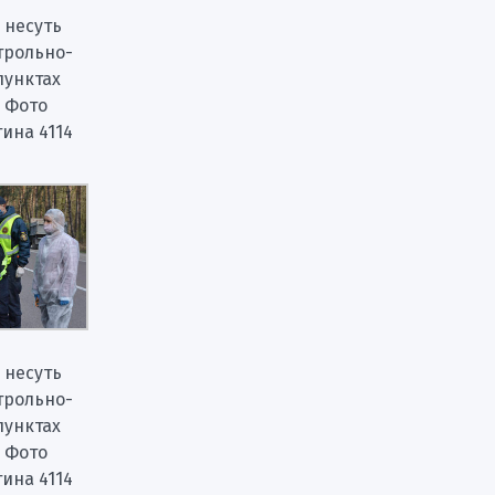
 несуть
трольно-
пунктах
 Фото
тина 4114
 несуть
трольно-
пунктах
 Фото
тина 4114