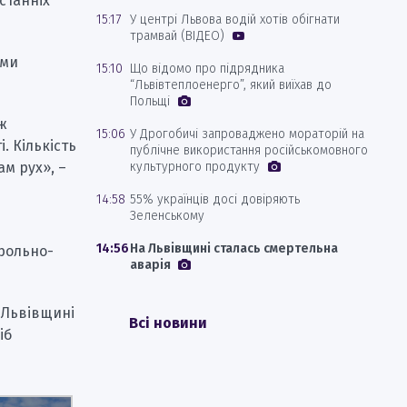
станніх
15:17
У центрі Львова водій хотів обігнати
трамвай (ВІДЕО)
ами
15:10
Що відомо про підрядника
“Львівтеплоенерго”, який виїхав до
Польщі
ож
15:06
У Дрогобичі запроваджено мораторій на
. Кількість
публічне використання російськомовного
м рух», –
культурного продукту
14:58
55% українців досі довіряють
Зеленському
14:56
На Львівщині сталась смертельна
трольно-
аварія
а Львівщині
Всі новини
іб