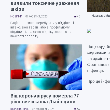
виявили токсичне ураження
шкіри
Нацгвардійц
НОВИНИ
07 ЖОВТНЯ, 2025
46
Пацієнт повинен перебувати у відділенні
інтенсивної терапії або в профільному
відділенні, залежно від віку хворого та
важкості перебігу
Нацгвардійц
медиками н
на адмініст
Франківськ
інфекції.
Про це інфо
Від коронавірусу померла 77-
річна мешканка Львівщини
КОРОНАВІРУС
06 ЖОВТНЯ, 2025
54