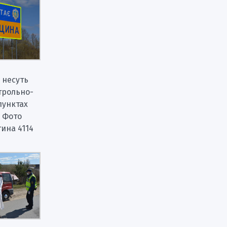
 несуть
трольно-
пунктах
 Фото
тина 4114