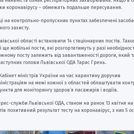
а наявність ознак респіраторних захворювань. Якщо в о
аки коронавірусу – обмежать подальше пересування.
ці на контрольно-пропускних пунктах забезпечені засоб
ного захисту.
вівської області встановили 14 стаціонарних постів. Так
 ще мобільні пости, які розгортатимуть у разі необхідності
жному посту залежить від завантаженості дороги, який та
аступник голови Львівської ОДА Тарас Грень.
Кабінет міністрів України на час карантину доручив
іністраціям на межі кожної з областей облаштувати кон
ункти для моніторингу здоров’я пасажирів і водіїв.
рес-служби Львівської ОДА, станом на ранок 13 квітня н
нтів позитивний результат тесту на коронавірус, з них 5 ос