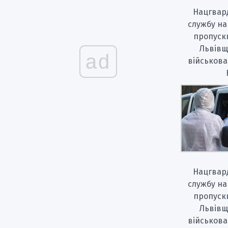
Нацгвард
службу на
пропуск
Львівщ
ad
військова
Нацгвард
службу на
пропуск
Львівщ
військова