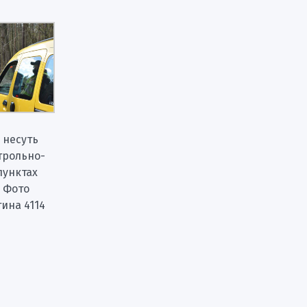
 несуть
трольно-
пунктах
 Фото
тина 4114