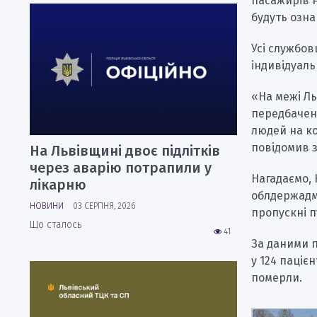
пасажирів н
будуть озн
Усі службов
індивідуаль
«На межі Ль
передбачені
людей на ко
повідомив з
На Львівщині двоє підлітків
через аварію потрапили у
Нагадаємо, 
лікарню
облдержадм
НОВИНИ
03 СЕРПНЯ, 2026
пропускні п
Що сталось
41
За даними п
у 124 паціє
померли.