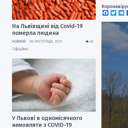
Коронавіру
Faceboo
Twitt
T
На Львівщині від Covid-19
померла людина
НОВИНИ
06 ЛИСТОПАДА, 2025
48
Офіційно
У Львові в одномісячного
немовляти з COVID-19