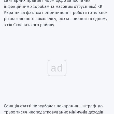
санітарних правил і норм щодо запобігання
інфекційним хворобам та масовим отруєнням) КК
України за фактом неприпинення роботи готельно-
розважального комплексу, розташованого в одному
з сіл Сколівського району.
ad
Санкція статті передбачає покарання – штраф до
трьох тисяч неоподатковуваних мінімумів доходів