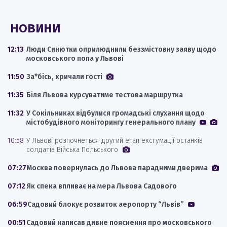
НОВИНИ
12:13
Люди Синютки оприлюднили беззмістовну заяву щодо
московського попа у Львові
11:50
За*бісь, кричали гості
11:35
Біля Львова курсуватиме тестова маршрутка
11:32
У Сокільниках відбулися громадські слухання щодо
містобудівного моніторингу генерального плану
10:58
У Львові розпочнеться другий етап ексгумації останків
солдатів Війська Польського
07:27
Москва повернулась до Львова парадними дверима
07:12
Як спека впливає на мера Львова Садового
06:59
Садовий блокує розвиток аеропорту “Львів”
00:51
Садовий написав дивне пояснення про московського