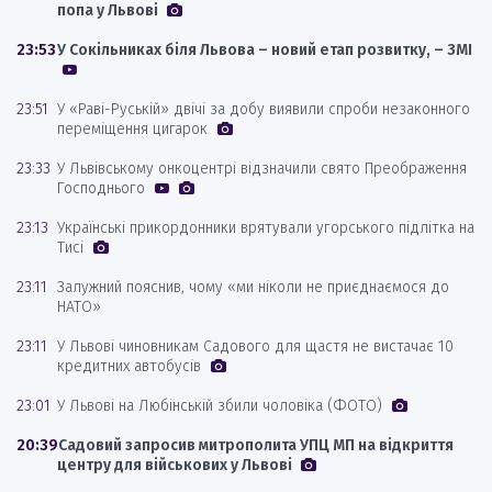
попа у Львові
23:53
У Сокільниках біля Львова – новий етап розвитку, – ЗМІ
23:51
У «Раві-Руській» двічі за добу виявили спроби незаконного
переміщення цигарок
23:33
У Львівському онкоцентрі відзначили свято Преображення
Господнього
23:13
Українські прикордонники врятували угорського підлітка на
Тисі
23:11
Залужний пояснив, чому «ми ніколи не приєднаємося до
НАТО»
23:11
У Львові чиновникам Садового для щастя не вистачає 10
кредитних автобусів
23:01
У Львові на Любінській збили чоловіка (ФОТО)
20:39
Садовий запросив митрополита УПЦ МП на відкриття
центру для військових у Львові