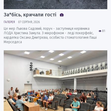
За*бісь, кричали гості
ГАЛЕРЕЯ
07 СЕРПНЯ, 2026
Це мер Львова Садовий, поруч - заступниця керівника
81
ЛОДА Христина Замула. З мікрофоном - леді покерфейс,
нардепка Оксана Дмитрієва, особиста стоматологиня Паші
Мерседеса