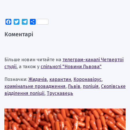
Facebook
Twitter
Telegram
Поділитися
Коментарі
Більше новин читайте на
телеграм-каналі Четвертої
студії
, а також у
спільноті "Новини Львова"
Позначки:
Жидачів
,
карантин
,
Коронавірус
,
кримінальне провадження
,
Львів
,
поліція
,
Сколівське
відділення поліції
,
Трускавець