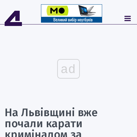
ad
На Львівщині вже
почали карати
криміналом за