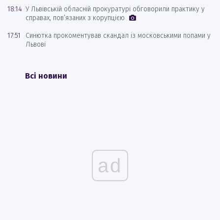
18:14
У Львівській обласній прокуратурі обговорили практику у
справах, пов’язаних з корупцією
17:51
Синютка прокоментував скандал із московськими попами у
Львові
Всі новини
ad