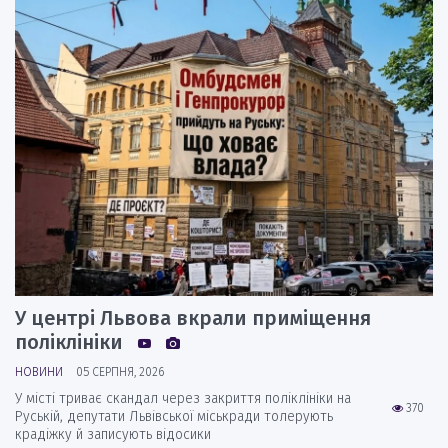
У центрі Львова вкрали приміщення
поліклініки
НОВИНИ
05 СЕРПНЯ, 2026
У місті триває скандал через закриття поліклініки на
370
Руській, депутати Львівської міськради толерують
крадіжку й записують відосики