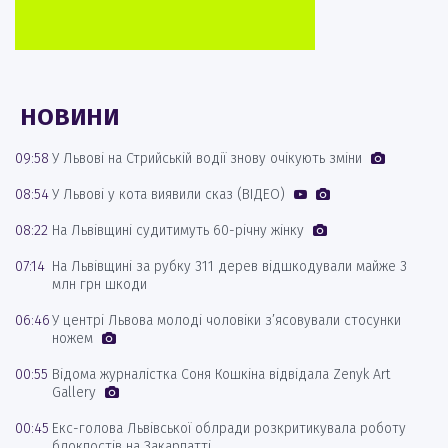
НОВИНИ
09:58
У Львові на Стрийській водії знову очікують зміни
08:54
У Львові у кота виявили сказ (ВІДЕО)
08:22
На Львівщині судитимуть 60-річну жінку
07:14
На Львівщині за рубку 311 дерев відшкодували майже 3
млн грн шкоди
06:46
У центрі Львова молоді чоловіки з’ясовували стосунки
ножем
00:55
Відома журналістка Соня Кошкіна відвідала Zenyk Art
Gallery
00:45
Екс-голова Львівської облради розкритикувала роботу
блокпостів на Закарпатті