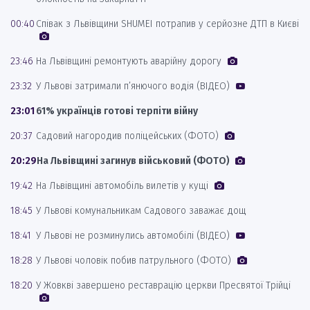
00:40
Співак з Львівщини SHUMEI потрапив у серйозне ДТП в Києві
23:46
На Львівщині ремонтують аварійну дорогу
23:32
У Львові затримали п’янючого водія (ВІДЕО)
23:01
61% українців готові терпіти війну
20:37
Садовий нагородив поліцейських (ФОТО)
20:29
На Львівщині загинув військовий (ФОТО)
19:42
На Львівщині автомобіль вилетів у кущі
18:45
У Львові комунальникам Садового заважає дощ
18:41
У Львові не розминулись автомобілі (ВІДЕО)
18:28
У Львові чоловік побив патрульного (ФОТО)
18:20
У Жовкві завершено реставрацію церкви Пресвятої Трійці