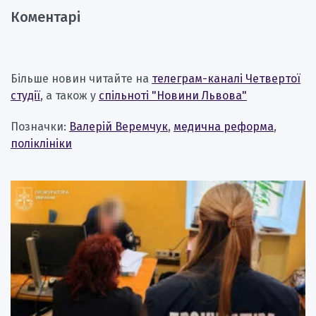
Коментарі
Більше новин читайте на
телеграм-каналі Четвертої
студії
, а також у
спільноті "Новини Львова"
Позначки:
Валерій Веремчук
,
медична реформа
,
поліклініки