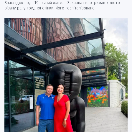
Внаслідок події 19-річний житель Закарпаття отримав колото-
різану рану грудної стінки. Його госпіталізовано