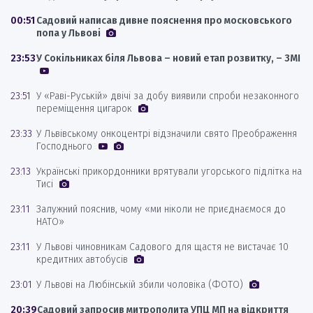
00:51
Садовий написав дивне пояснення про московського
попа у Львові
23:53
У Сокільниках біля Львова – новий етап розвитку, – ЗМІ
23:51
У «Раві-Руській» двічі за добу виявили спроби незаконного
переміщення цигарок
23:33
У Львівському онкоцентрі відзначили свято Преображення
Господнього
23:13
Українські прикордонники врятували угорського підлітка на
Тисі
23:11
Залужний пояснив, чому «ми ніколи не приєднаємося до
НАТО»
23:11
У Львові чиновникам Садового для щастя не вистачає 10
кредитних автобусів
23:01
У Львові на Любінській збили чоловіка (ФОТО)
20:39
Садовий запросив митрополита УПЦ МП на відкриття