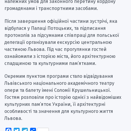
належних умов для законного перетину кордону
громадянами і транспортними засобами.
Після завершення офіційної частини зустрічі, яка
відбулася у Палаці Потоцьких, та підписання
протоколів за підсумками співпраці для польської
делегації організували екскурсію центральною
частиною Львова. Під час прогулянки гостей
ознайомили з історією міста, його архітектурною
спадщиною та культурними пам’ятками.
Окремим пунктом програми стало відвідування
Львівського національного академічного театру
опери та балету імені Соломії Крушельницької.
Гостям розповіли про історію однієї з найвідоміших
культурних пам’яток України, її архітектурні
особливості та значення для культурного життя
Львова.
Facebook
Twitter
Telegram
Поділитися