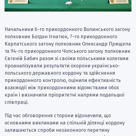
Начальники 6-го прикордонного Волинського загону
полковник Богдан Ігнатюк, 7-го прикордонного
Карпатського загону полковник Олександр Прищепа
та 94-го прикордонного Чопського загону полковник
Євгеній Бабич разом зі своїми польськими колегами
проаналізували результати охорони українсько-
польського державного кордону та здійснення
прикордонного контролю, оцінили ефективність
взаємодії між прикордонними відомствами обох
країн і визначили пріоритетні напрями подальшої
співпраці.
Під час обговорення сторони відзначили, що
основними викликами на спільній ділянці кордону
залишаються спроби незаконного перетину