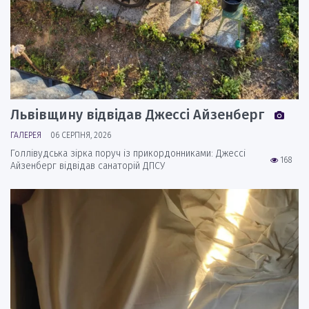
Львівщину відвідав Джессі Айзенберг
ГАЛЕРЕЯ
06 СЕРПНЯ, 2026
Голлівудська зірка поруч із прикордонниками: Джессі
168
Айзенберг відвідав санаторій ДПСУ