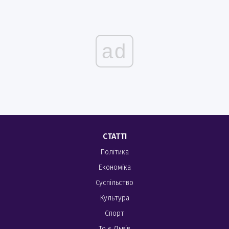
ad
СТАТТІ
Політика
Економіка
Суспільство
Культура
Спорт
То є Львів