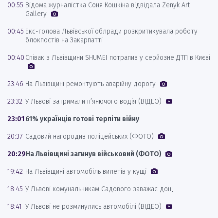
00:55
Відома журналістка Соня Кошкіна відвідала Zenyk Art
Gallery
00:45
Екс-голова Львівської облради розкритикувала роботу
блокпостів на Закарпатті
00:40
Співак з Львівщини SHUMEI потрапив у серйозне ДТП в Києві
23:46
На Львівщині ремонтують аварійну дорогу
23:32
У Львові затримали п’янючого водія (ВІДЕО)
23:01
61% українців готові терпіти війну
20:37
Садовий нагородив поліцейських (ФОТО)
20:29
На Львівщині загинув військовий (ФОТО)
19:42
На Львівщині автомобіль вилетів у кущі
18:45
У Львові комунальникам Садового заважає дощ
18:41
У Львові не розминулись автомобілі (ВІДЕО)