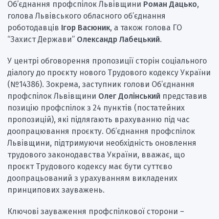
Об’єднання профспілок Львівщини
Роман Дацько
,
голова Львівського обласного об’єднання
роботодавців
Ігор Васюник
, а також голова ГО
“Захист Держави”
Олександр Лабецький
.
У центрі обговорення пропозиції сторін соціального
діалогу до проєкту нового Трудового кодексу України
(№14386). Зокрема, заступник голови Об’єднання
профспілок Львівщини
Олег Долінський
представив
позицію профспілок з 24 пунктів (постатейних
пропозицій), які підлягають врахуванню під час
доопрацювання проєкту. Об’єднання профспілок
Львівщини, підтримуючи необхідність оновлення
трудового законодавства України, вважає, що
проєкт Трудового кодексу має бути суттєво
доопрацьований з урахуванням викладених
принципових зауважень.
Ключові зауваження профспілкової сторони –