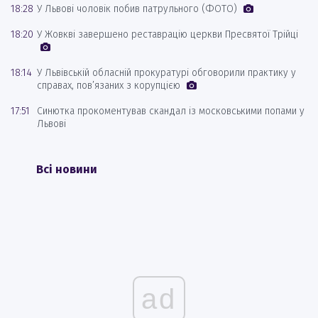
18:28
У Львові чоловік побив патрульного (ФОТО)
18:20
У Жовкві завершено реставрацію церкви Пресвятої Трійці
18:14
У Львівській обласній прокуратурі обговорили практику у
справах, пов’язаних з корупцією
17:51
Синютка прокоментував скандал із московськими попами у
Львові
Всі новини
ad