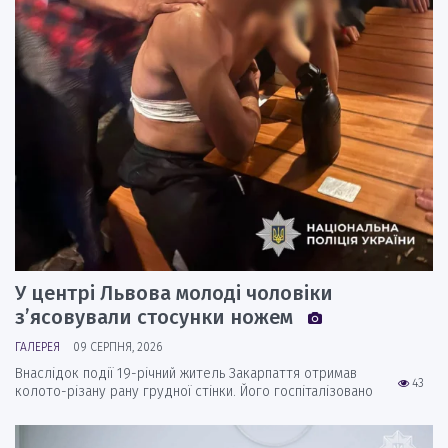
У центрі Львова молоді чоловіки
з’ясовували стосунки ножем
ГАЛЕРЕЯ
09 СЕРПНЯ, 2026
Внаслідок події 19-річний житель Закарпаття отримав
43
колото-різану рану грудної стінки. Його госпіталізовано