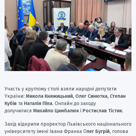
Участь у круглому столі взяли народні депутати
України:
Микола Княжицький, Олег Синютка, Степан
Кубів
та
Наталія Піпа
. Онлайн до заходу
долучилися
Михайло Цимбалюк
і
Ростислав Тістик
.
Захід відкрили проректор Львівського національного
університету імені Івана Франка О
лег Бугрій
, голова