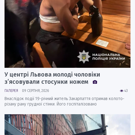
У центрі Львова молоді чоловіки
з’ясовували стосунки ножем
ГАЛЕРЕЯ
09 СЕРПНЯ, 2026
43
Внаслідок події 19-річний житель Закарпаття отримав колото-
різану рану грудної стінки. Його госпіталізовано