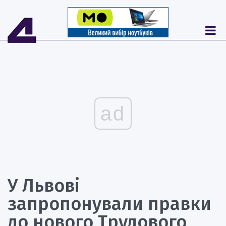
ad
У Львові
запропонували правки
до нового Трудового