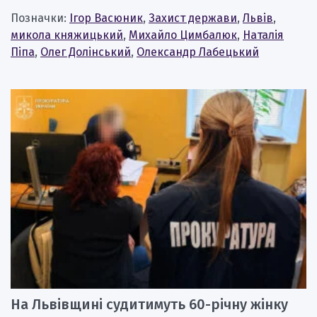
Позначки:
Ігор Васюник
,
Захист держави
,
Львів
,
микола княжицький
,
Михайло Цимбалюк
,
Наталія
Піпа
,
Олег Долінський
,
Олександр Лабецький
На Львівщині судитимуть 60-річну жінку