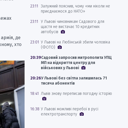
23:11
Залужний пояснив, чому «ми ніколи не
приєднаємося до НАТО»
межах
23:11
У Львові чиновникам Садового для
щастя не вистачає 10 кредитних
автобусів
армія, де
23:01
У Львові на Любінській збили чоловіка
жному, хто
(ФОТО)
20:39
Садовий запросив митрополита УПЦ
МП на відкриття центру для
військових у Львові
20:26
У Львові без світла залишилась 71
тисяча абонентів
18:41
Львів знову переписав погодну історію
16:38
У Львові можливі перебої в русі
електротранспорту