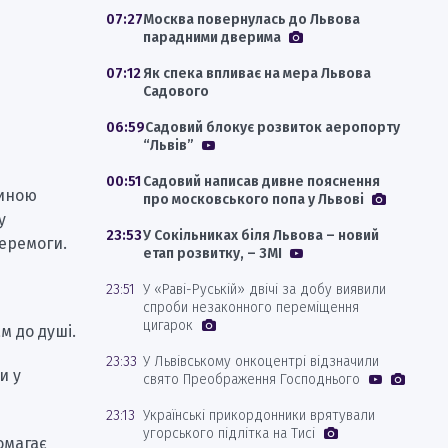
07:27
Москва повернулась до Львова
парадними дверима
07:12
Як спека впливає на мера Львова
Садового
06:59
Садовий блокує розвиток аеропорту
“Львів”
00:51
Садовий написав дивне пояснення
тиною
про московського попа у Львові
у
23:53
У Сокільниках біля Львова – новий
перемоги.
етап розвитку, – ЗМІ
23:51
У «Раві-Руській» двічі за добу виявили
спроби незаконного переміщення
цигарок
м до душі.
23:33
У Львівському онкоцентрі відзначили
и у
свято Преображення Господнього
23:13
Українські прикордонники врятували
угорського підлітка на Тисі
омагає