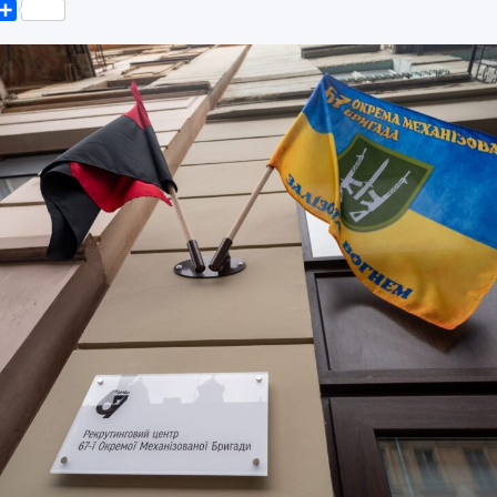
k
er
elegram
Поділитися