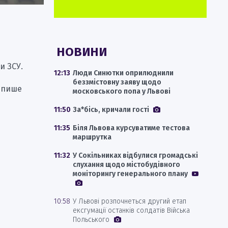
НОВИНИ
и ЗСУ.
12:13
Люди Синютки оприлюднили
беззмістовну заяву щодо
, пише
московського попа у Львові
11:50
За*бісь, кричали гості
11:35
Біля Львова курсуватиме тестова
маршрутка
11:32
У Сокільниках відбулися громадські
слухання щодо містобудівного
моніторингу генерального плану
10:58
У Львові розпочнеться другий етап
ексгумації останків солдатів Війська
Польського