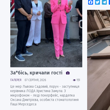
Faceboo
Twitt
T
За*бісь, кричали гості
ГАЛЕРЕЯ
07 СЕРПНЯ, 2026
151
Це мер Львова Садовий, поруч - заступниця
керівника ЛОДА Христина Замула. З
мікрофоном - леді покерфейс, нардепка
Оксана Дмитрієва, особиста стоматологиня
Паші Мерседеса