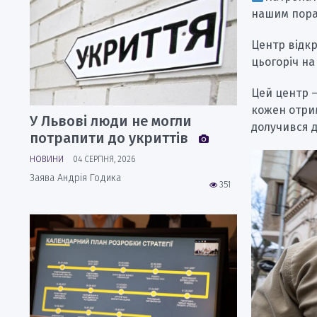
нашим пора
Центр відкр
цьогоріч на
Цей центр —
кожен отрим
У Львові люди не могли
долучився д
потрапити до укриттів
НОВИНИ
04 СЕРПНЯ, 2026
Заява Андрія Годика
351