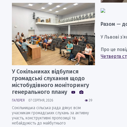
Разом — д
У Львові з’
Про це пов
Четверта ст
У Сокільниках відбулися
громадські слухання щодо
містобудівного моніторингу
генерального плану
ГАЛЕРЕЯ
07 СЕРПНЯ, 2026
39
Сокільницька сільська рада дякує всім
учасникам громадських слухань за активну
участь, конструктивні пропозиції та
небайдужість до майбутнього