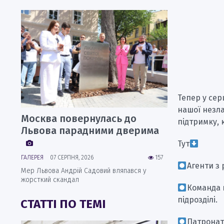
Тепер у сер
нашої незла
Москва повернулась до
підтримку, 
Львова парадними дверима
Тут
ГАЛЕРЕЯ
07 СЕРПНЯ, 2026
157
Агенти з 
Мер Львова Андрій Садовий вляпався у
жорсткий скандал
Команда ц
підрозділі.
СТАТТІ ПО ТЕМІ
Патронатн