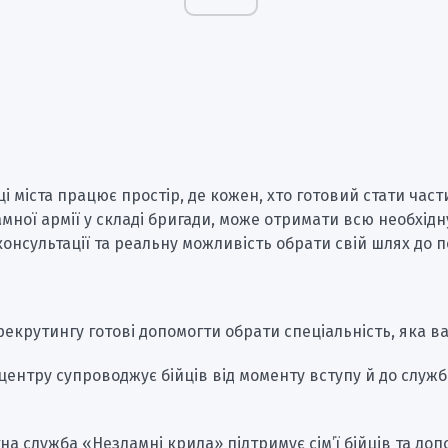
ці міста працює простір, де кожен, хто готовий стати час
мної армії у складі бригади, може отримати всю необхідн
консультації та реальну можливість обрати свій шлях до 
рекрутингу готові допомогти обрати спеціальність, яка ва
ентру супроводжує бійців від моменту вступу й до служб
а служба «Незламні крила» підтримує сім’ї бійців та доп