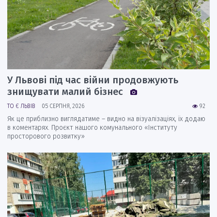
У Львові під час війни продовжують
знищувати малий бізнес
ТО Є ЛЬВІВ
05 СЕРПНЯ, 2026
92
Як це приблизно виглядатиме – видно на візуалізаціях, їх додаю
в коментарях. Проєкт нашого комунального «Інституту
просторового розвитку»