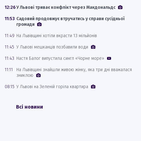
12:26
У Львові триває конфлікт через Макдональдс
11:53
Садовий продовжує втручатись у справи сусідньої
громади
11:49
На Львівщині хотіли вкрасти 13 мільйонів
11:45
У Львові мешканців позбавили води
11:43
Настя Балог випустила сингл «Чорне море»
11:11
На Львівщині знайшли живою жінку, яка три дні вважалася
зниклою
08:15
У Львові на Зеленій горіла квартира
Всі новини