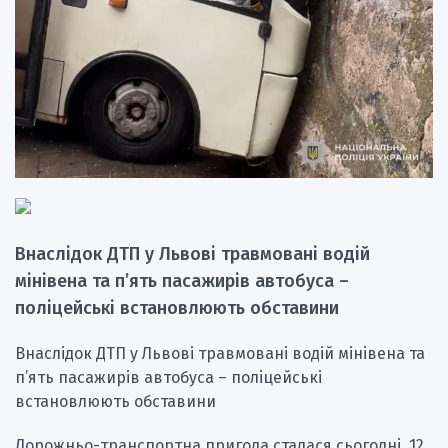
Внаслідок ДТП у Львові травмовані водій
мінівена та п’ять пасажирів автобуса –
поліцейські встановлюють обставини
Внаслідок ДТП у Львові травмовані водій мінівена та
п’ять пасажирів автобуса – поліцейські
встановлюють обставини
Дорожньо-транспортна пригода сталася сьогодні, 12