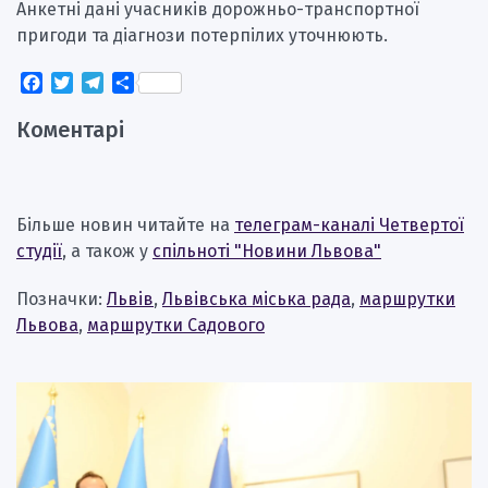
Анкетні дані учасників дорожньо-транспортної
пригоди та діагнози потерпілих уточнюють.
Facebook
Twitter
Telegram
Поділитися
Коментарі
Більше новин читайте на
телеграм-каналі Четвертої
студії
, а також у
спільноті "Новини Львова"
Позначки:
Львів
,
Львівська міська рада
,
маршрутки
Львова
,
маршрутки Садового