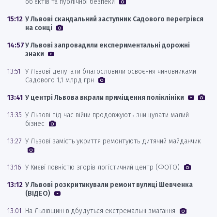
об’єктів та публічної безпеки
15:12
У Львові скандальний заступник Садового перегрівся
на сонці
14:57
У Львові запровадили експериментальні дорожні
знаки
13:51
У Львові депутати благословили освоєння чиновниками
Садового 1,1 млрд грн
13:41
У центрі Львова вкрали приміщення поліклініки
13:35
У Львові під час війни продовжують знищувати малий
бізнес
13:27
У Львові замість укриття ремонтують дитячий майданчик
13:16
У Києві повністю згорів логістичний центр (ФОТО)
13:12
У Львові розкритикували ремонт вулиці Шевченка
(ВІДЕО)
13:01
На Львівщині відбудуться екстремальні змагання