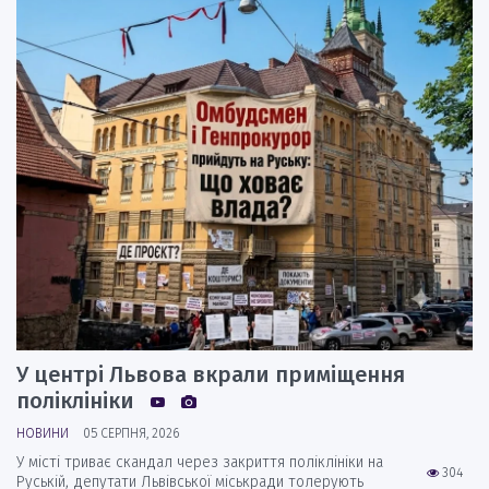
У центрі Львова вкрали приміщення
поліклініки
НОВИНИ
05 СЕРПНЯ, 2026
У місті триває скандал через закриття поліклініки на
304
Руській, депутати Львівської міськради толерують