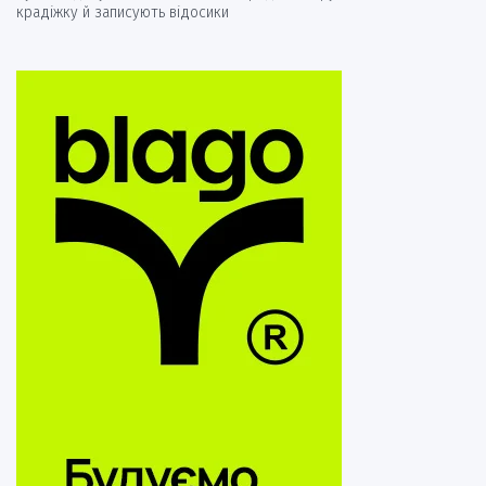
крадіжку й записують відосики