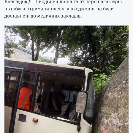
Внаслідок ДТП водій мінівена та п’ятеро пасажирів
автобуса отримали тілесні ушкодження та були
доставлені до медичних закладів.