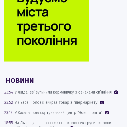
НОВИНИ
23:54
У Жидачеві зупинили керманичку з ознаками сп’яніння
23:52
У Львові чоловік викрав товар з гіпермаркету
23:17
У Києві згорів сортувальний центр “Нової пошти”
18:55
На Львівщині пішов із життя охоронник групи охорони